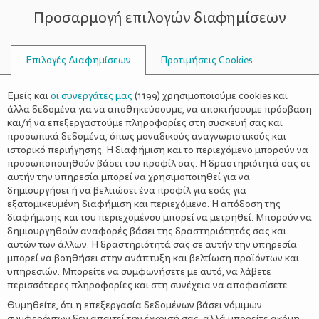
Προσαρμογή επιλογών διαφημίσεων
ΣΥΜΒΟΥΛΟΙ
Επιλογές Διαφημίσεων
Προτιμήσεις Cookies
ΥΓΕΊΑ
ΝΉΠΙΟ
>
Έχει ευαίσθητο δέρμα το παιδί
Εμείς και
οι συνεργάτες μας
(
1199
) χρησιμοποιούμε cookies και
σου; Να, τι πρέπει να προσέξεις
άλλα δεδομένα για να αποθηκεύσουμε, να αποκτήσουμε πρόσβαση
και/ή να επεξεργαστούμε πληροφορίες στη συσκευή σας και
προσωπικά δεδομένα, όπως μοναδικούς αναγνωριστικούς και
ιστορικό περιήγησης. Η διαφήμιση και το περιεχόμενο μπορούν να
προσωποποιηθούν βάσει του προφίλ σας. Η δραστηριότητά σας σε
αυτήν την υπηρεσία μπορεί να χρησιμοποιηθεί για να
δημιουργήσει ή να βελτιώσει ένα προφίλ για εσάς για
εξατομικευμένη διαφήμιση και περιεχόμενο. Η απόδοση της
διαφήμισης και του περιεχομένου μπορεί να μετρηθεί. Μπορούν να
δημιουργηθούν αναφορές βάσει της δραστηριότητάς σας και
αυτών των άλλων. Η δραστηριότητά σας σε αυτήν την υπηρεσία
μπορεί να βοηθήσει στην ανάπτυξη και βελτίωση προϊόντων και
υπηρεσιών. Μπορείτε να συμφωνήσετε με αυτό, να λάβετε
περισσότερες πληροφορίες και στη συνέχεια να αποφασίσετε.
Θυμηθείτε, ότι η επεξεργασία δεδομένων βάσει νόμιμων
συμφερόντων δεν απαιτεί την έγκρισή σας, αλλά μπορείτε ακόμη