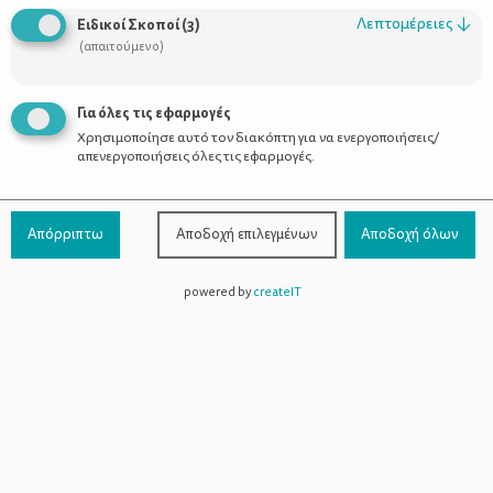
Οι Σύμβουλοι
Λεπτομέρειες
↓
Ειδικοί Σκοποί
(
3
)
Προϊόντα
(απαιτούμενο)
Για όλες τις εφαρμογές
Χρησιμοποίησε αυτό τον διακόπτη για να ενεργοποιήσεις/
Επικοινωνία
απενεργοποιήσεις όλες τις εφαρμογές.
Τηλέφωνο Επικοινωνίας:
800-1199-800
(από σταθερό,
Απόρριπτω
Αποδοχή επιλεγμένων
Αποδοχή όλων
χωρίς χρέωση)
powered by
createIT
Facebook
Instagram
Youtube
Spotify