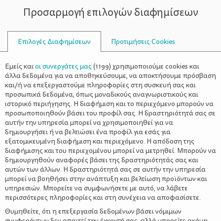
Προσαρμογή επιλογών διαφημίσεων
ΣΥΜΒΟΥΛΟΙ
Επιλογές Διαφημίσεων
Προτιμήσεις Cookies
ΑΝΤΙΗΛΙΑΚΆ
Εμείς και
οι συνεργάτες μας
(
1199
) χρησιμοποιούμε cookies και
άλλα δεδομένα για να αποθηκεύσουμε, να αποκτήσουμε πρόσβαση
και/ή να επεξεργαστούμε πληροφορίες στη συσκευή σας και
προσωπικά δεδομένα, όπως μοναδικούς αναγνωριστικούς και
ιστορικό περιήγησης. Η διαφήμιση και το περιεχόμενο μπορούν να
προσωποποιηθούν βάσει του προφίλ σας. Η δραστηριότητά σας σε
αυτήν την υπηρεσία μπορεί να χρησιμοποιηθεί για να
δημιουργήσει ή να βελτιώσει ένα προφίλ για εσάς για
εξατομικευμένη διαφήμιση και περιεχόμενο. Η απόδοση της
διαφήμισης και του περιεχομένου μπορεί να μετρηθεί. Μπορούν να
δημιουργηθούν αναφορές βάσει της δραστηριότητάς σας και
αυτών των άλλων. Η δραστηριότητά σας σε αυτήν την υπηρεσία
μπορεί να βοηθήσει στην ανάπτυξη και βελτίωση προϊόντων και
υπηρεσιών. Μπορείτε να συμφωνήσετε με αυτό, να λάβετε
περισσότερες πληροφορίες και στη συνέχεια να αποφασίσετε.
Θυμηθείτε, ότι η επεξεργασία δεδομένων βάσει νόμιμων
συμφερόντων δεν απαιτεί την έγκρισή σας, αλλά μπορείτε ακόμη