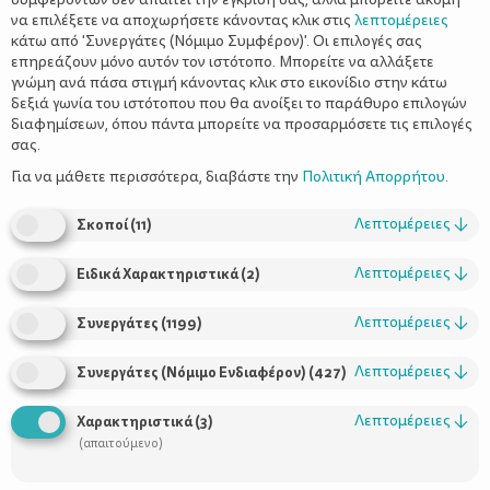
να επιλέξετε να αποχωρήσετε κάνοντας κλικ στις
λεπτομέρειες
κάτω από 'Συνεργάτες (Νόμιμο Συμφέρον)'. Οι επιλογές σας
επηρεάζουν μόνο αυτόν τον ιστότοπο. Μπορείτε να αλλάξετε
γνώμη ανά πάσα στιγμή κάνοντας κλικ στο εικονίδιο στην κάτω
δεξιά γωνία του ιστότοπου που θα ανοίξει το παράθυρο επιλογών
Προστατεύστε τα μαλλιά σας από τον
διαφημίσεων, όπου πάντα μπορείτε να προσαρμόσετε τις επιλογές
ήλιο και τη θάλασσα
σας.
Για να μάθετε περισσότερα, διαβάστε την
Πολιτική Απορρήτου
.
Λεπτομέρειες
↓
Σκοποί
(
11
)
Λεπτομέρειες
↓
Ειδικά Χαρακτηριστικά
(
2
)
Λεπτομέρειες
↓
Συνεργάτες
(
1199
)
Λεπτομέρειες
↓
Συνεργάτες (Νόμιμο Ενδιαφέρον)
(
427
)
Χρήσιμοι Σύνδεσμοι
Λεπτομέρειες
↓
Χαρακτηριστικά
(
3
)
(απαιτούμενο)
Τι είναι το ΔΕΛΤΑ moms