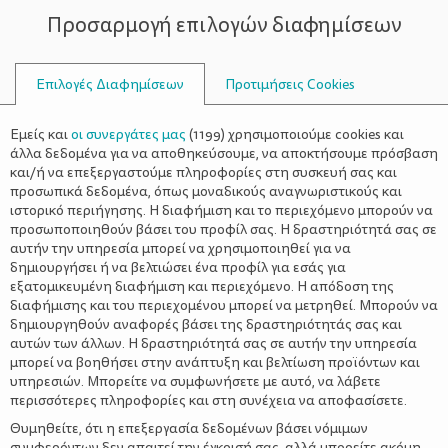
Προσαρμογή επιλογών διαφημίσεων
ΣΥΜΒΟΥΛΟΙ
Επιλογές Διαφημίσεων
Προτιμήσεις Cookies
ΑΝΤΙΜΕΤΩΠΊΣΟΥΝ
Εμείς και
οι συνεργάτες μας
(
1199
) χρησιμοποιούμε cookies και
άλλα δεδομένα για να αποθηκεύσουμε, να αποκτήσουμε πρόσβαση
και/ή να επεξεργαστούμε πληροφορίες στη συσκευή σας και
προσωπικά δεδομένα, όπως μοναδικούς αναγνωριστικούς και
ιστορικό περιήγησης. Η διαφήμιση και το περιεχόμενο μπορούν να
προσωποποιηθούν βάσει του προφίλ σας. Η δραστηριότητά σας σε
αυτήν την υπηρεσία μπορεί να χρησιμοποιηθεί για να
δημιουργήσει ή να βελτιώσει ένα προφίλ για εσάς για
εξατομικευμένη διαφήμιση και περιεχόμενο. Η απόδοση της
διαφήμισης και του περιεχομένου μπορεί να μετρηθεί. Μπορούν να
δημιουργηθούν αναφορές βάσει της δραστηριότητάς σας και
αυτών των άλλων. Η δραστηριότητά σας σε αυτήν την υπηρεσία
μπορεί να βοηθήσει στην ανάπτυξη και βελτίωση προϊόντων και
υπηρεσιών. Μπορείτε να συμφωνήσετε με αυτό, να λάβετε
περισσότερες πληροφορίες και στη συνέχεια να αποφασίσετε.
Θυμηθείτε, ότι η επεξεργασία δεδομένων βάσει νόμιμων
συμφερόντων δεν απαιτεί την έγκρισή σας, αλλά μπορείτε ακόμη