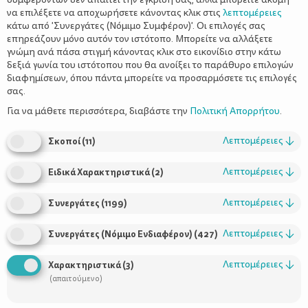
να επιλέξετε να αποχωρήσετε κάνοντας κλικ στις
λεπτομέρειες
κάτω από 'Συνεργάτες (Νόμιμο Συμφέρον)'. Οι επιλογές σας
επηρεάζουν μόνο αυτόν τον ιστότοπο. Μπορείτε να αλλάξετε
γνώμη ανά πάσα στιγμή κάνοντας κλικ στο εικονίδιο στην κάτω
δεξιά γωνία του ιστότοπου που θα ανοίξει το παράθυρο επιλογών
Το ψέμα στη ζωή του παιδιού
διαφημίσεων, όπου πάντα μπορείτε να προσαρμόσετε τις επιλογές
σας.
Για να μάθετε περισσότερα, διαβάστε την
Πολιτική Απορρήτου
.
Λεπτομέρειες
↓
Σκοποί
(
11
)
Λεπτομέρειες
↓
Ειδικά Χαρακτηριστικά
(
2
)
Λεπτομέρειες
↓
Συνεργάτες
(
1199
)
Λεπτομέρειες
↓
Συνεργάτες (Νόμιμο Ενδιαφέρον)
(
427
)
Χρήσιμοι Σύνδεσμοι
Λεπτομέρειες
↓
Χαρακτηριστικά
(
3
)
Τι είναι το ΔΕΛΤΑ moms
(απαιτούμενο)
Οι Σύμβουλοι