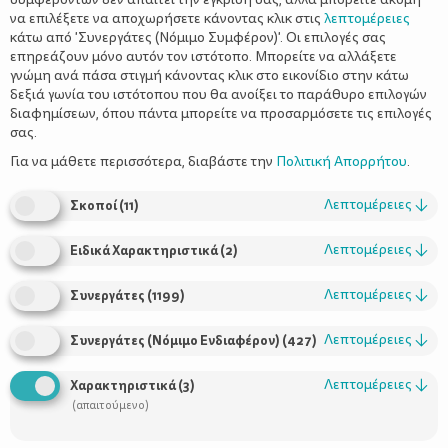
να επιλέξετε να αποχωρήσετε κάνοντας κλικ στις
λεπτομέρειες
κάτω από 'Συνεργάτες (Νόμιμο Συμφέρον)'. Οι επιλογές σας
επηρεάζουν μόνο αυτόν τον ιστότοπο. Μπορείτε να αλλάξετε
γνώμη ανά πάσα στιγμή κάνοντας κλικ στο εικονίδιο στην κάτω
δεξιά γωνία του ιστότοπου που θα ανοίξει το παράθυρο επιλογών
Όταν ο μπαμπάς και η μαμά έχουν
διαφημίσεων, όπου πάντα μπορείτε να προσαρμόσετε τις επιλογές
διαφορετική γνώμη–Τα αντιφατικά
σας.
μηνύματα στα παιδιά
Για να μάθετε περισσότερα, διαβάστε την
Πολιτική Απορρήτου
.
Λεπτομέρειες
↓
Σκοποί
(
11
)
Λεπτομέρειες
↓
Ειδικά Χαρακτηριστικά
(
2
)
Λεπτομέρειες
↓
Συνεργάτες
(
1199
)
Λεπτομέρειες
↓
Συνεργάτες (Νόμιμο Ενδιαφέρον)
(
427
)
Λεπτομέρειες
↓
Χαρακτηριστικά
(
3
)
Χρήσιμοι Σύνδεσμοι
(απαιτούμενο)
Τι είναι το ΔΕΛΤΑ moms