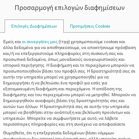
Προσαρμογή επιλογών διαφημίσεων
ΣΥΜΒΟΥΛΟΙ
Επιλογές Διαφημίσεων
Προτιμήσεις Cookies
ΑΠΌ ΚΟΙΝΟΎ ΛΎΣΕΙΣ
Εμείς και
οι συνεργάτες μας
(
1199
) χρησιμοποιούμε cookies και
άλλα δεδομένα για να αποθηκεύσουμε, να αποκτήσουμε πρόσβαση
και/ή να επεξεργαστούμε πληροφορίες στη συσκευή σας και
προσωπικά δεδομένα, όπως μοναδικούς αναγνωριστικούς και
ιστορικό περιήγησης. Η διαφήμιση και το περιεχόμενο μπορούν να
προσωποποιηθούν βάσει του προφίλ σας. Η δραστηριότητά σας σε
αυτήν την υπηρεσία μπορεί να χρησιμοποιηθεί για να
δημιουργήσει ή να βελτιώσει ένα προφίλ για εσάς για
εξατομικευμένη διαφήμιση και περιεχόμενο. Η απόδοση της
διαφήμισης και του περιεχομένου μπορεί να μετρηθεί. Μπορούν να
δημιουργηθούν αναφορές βάσει της δραστηριότητάς σας και
αυτών των άλλων. Η δραστηριότητά σας σε αυτήν την υπηρεσία
μπορεί να βοηθήσει στην ανάπτυξη και βελτίωση προϊόντων και
υπηρεσιών. Μπορείτε να συμφωνήσετε με αυτό, να λάβετε
περισσότερες πληροφορίες και στη συνέχεια να αποφασίσετε.
Θυμηθείτε, ότι η επεξεργασία δεδομένων βάσει νόμιμων
συμφερόντων δεν απαιτεί την έγκρισή σας, αλλά μπορείτε ακόμη