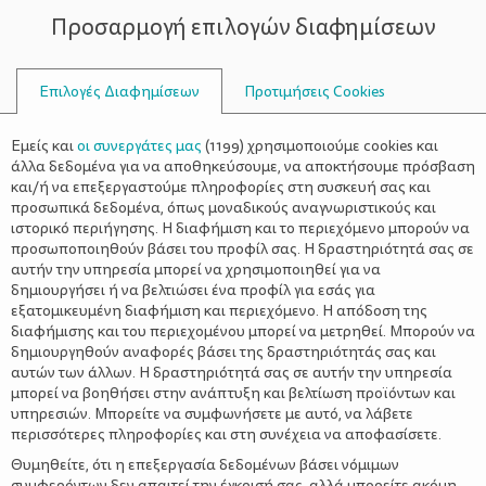
Προσαρμογή επιλογών διαφημίσεων
ΣΥΜΒΟΥΛΟΙ
Επιλογές Διαφημίσεων
Προτιμήσεις Cookies
ΟΙΚΟΓΕΝΕΙΑΚΈΣ ΔΡΑΣΤΗΡΙΌΤΗΤΕΣ
ΟΙΚΟΓΈΝΕΙΑ
>
Όταν ο μπαμπάς και η μαμά έχουν
Εμείς και
οι συνεργάτες μας
(
1199
) χρησιμοποιούμε cookies και
διαφορετική γνώμη–Τα
άλλα δεδομένα για να αποθηκεύσουμε, να αποκτήσουμε πρόσβαση
και/ή να επεξεργαστούμε πληροφορίες στη συσκευή σας και
αντιφατικά μηνύματα στα παιδιά
προσωπικά δεδομένα, όπως μοναδικούς αναγνωριστικούς και
ιστορικό περιήγησης. Η διαφήμιση και το περιεχόμενο μπορούν να
προσωποποιηθούν βάσει του προφίλ σας. Η δραστηριότητά σας σε
αυτήν την υπηρεσία μπορεί να χρησιμοποιηθεί για να
δημιουργήσει ή να βελτιώσει ένα προφίλ για εσάς για
εξατομικευμένη διαφήμιση και περιεχόμενο. Η απόδοση της
διαφήμισης και του περιεχομένου μπορεί να μετρηθεί. Μπορούν να
δημιουργηθούν αναφορές βάσει της δραστηριότητάς σας και
αυτών των άλλων. Η δραστηριότητά σας σε αυτήν την υπηρεσία
μπορεί να βοηθήσει στην ανάπτυξη και βελτίωση προϊόντων και
υπηρεσιών. Μπορείτε να συμφωνήσετε με αυτό, να λάβετε
περισσότερες πληροφορίες και στη συνέχεια να αποφασίσετε.
Θυμηθείτε, ότι η επεξεργασία δεδομένων βάσει νόμιμων
συμφερόντων δεν απαιτεί την έγκρισή σας, αλλά μπορείτε ακόμη