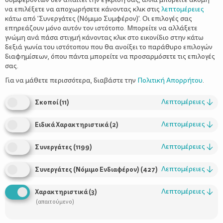
να επιλέξετε να αποχωρήσετε κάνοντας κλικ στις
λεπτομέρειες
κάτω από 'Συνεργάτες (Νόμιμο Συμφέρον)'. Οι επιλογές σας
επηρεάζουν μόνο αυτόν τον ιστότοπο. Μπορείτε να αλλάξετε
γνώμη ανά πάσα στιγμή κάνοντας κλικ στο εικονίδιο στην κάτω
δεξιά γωνία του ιστότοπου που θα ανοίξει το παράθυρο επιλογών
διαφημίσεων, όπου πάντα μπορείτε να προσαρμόσετε τις επιλογές
σας.
Για να μάθετε περισσότερα, διαβάστε την
Πολιτική Απορρήτου
.
Εσείς μαγειρεύετε ειδικό φαγητό για τα παιδιά, αλλά ο σύζυγός
σας επιμένει ότι πρέπει να τρώνε ό,τι και οι ενήλικες.
Λεπτομέρειες
↓
Σκοποί
(
11
)
Εσείς δεν θέλετε τα παιδιά σας να παίζουν με όπλα, αλλά
μπαμπάς έφερε πιστόλια και τους προτείνει να παίξουν κλέφτες
Λεπτομέρειες
↓
Ειδικά Χαρακτηριστικά
(
2
)
και αστυνόμους.
Λεπτομέρειες
↓
Συνεργάτες
(
1199
)
αντιφατικά μηνύματα
Έχετε αναρωτηθεί για τα
που
Λεπτομέρειες
↓
Συνεργάτες (Νόμιμο Ενδιαφέρον)
(
427
)
στέλνετε στα παιδιά σας;
Λεπτομέρειες
↓
Χαρακτηριστικά
(
3
)
(απαιτούμενο)
Χαλαρώστε.