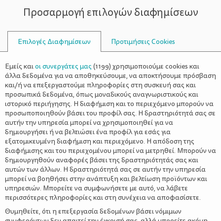
Προσαρμογή επιλογών διαφημίσεων
ΣΥΜΒΟΥΛΟΙ
Επιλογές Διαφημίσεων
Προτιμήσεις Cookies
ΔΙΑΦΟΡΕΤΙΚΉ ΠΡΟΣΈΓΓΙΣΗ
Εμείς και
οι συνεργάτες μας
(
1199
) χρησιμοποιούμε cookies και
άλλα δεδομένα για να αποθηκεύσουμε, να αποκτήσουμε πρόσβαση
και/ή να επεξεργαστούμε πληροφορίες στη συσκευή σας και
προσωπικά δεδομένα, όπως μοναδικούς αναγνωριστικούς και
ιστορικό περιήγησης. Η διαφήμιση και το περιεχόμενο μπορούν να
προσωποποιηθούν βάσει του προφίλ σας. Η δραστηριότητά σας σε
αυτήν την υπηρεσία μπορεί να χρησιμοποιηθεί για να
δημιουργήσει ή να βελτιώσει ένα προφίλ για εσάς για
εξατομικευμένη διαφήμιση και περιεχόμενο. Η απόδοση της
διαφήμισης και του περιεχομένου μπορεί να μετρηθεί. Μπορούν να
δημιουργηθούν αναφορές βάσει της δραστηριότητάς σας και
αυτών των άλλων. Η δραστηριότητά σας σε αυτήν την υπηρεσία
μπορεί να βοηθήσει στην ανάπτυξη και βελτίωση προϊόντων και
υπηρεσιών. Μπορείτε να συμφωνήσετε με αυτό, να λάβετε
περισσότερες πληροφορίες και στη συνέχεια να αποφασίσετε.
Θυμηθείτε, ότι η επεξεργασία δεδομένων βάσει νόμιμων
συμφερόντων δεν απαιτεί την έγκρισή σας, αλλά μπορείτε ακόμη