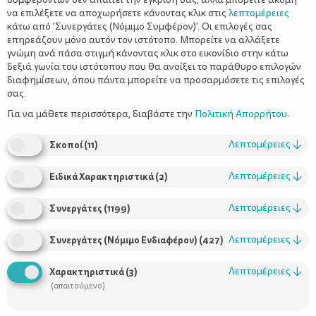
να επιλέξετε να αποχωρήσετε κάνοντας κλικ στις
λεπτομέρειες
κάτω από 'Συνεργάτες (Νόμιμο Συμφέρον)'. Οι επιλογές σας
επηρεάζουν μόνο αυτόν τον ιστότοπο. Μπορείτε να αλλάξετε
γνώμη ανά πάσα στιγμή κάνοντας κλικ στο εικονίδιο στην κάτω
δεξιά γωνία του ιστότοπου που θα ανοίξει το παράθυρο επιλογών
Όταν ο μπαμπάς και η μαμά έχουν
διαφημίσεων, όπου πάντα μπορείτε να προσαρμόσετε τις επιλογές
διαφορετική γνώμη–Τα αντιφατικά
σας.
μηνύματα στα παιδιά
Για να μάθετε περισσότερα, διαβάστε την
Πολιτική Απορρήτου
.
Λεπτομέρειες
↓
Σκοποί
(
11
)
Λεπτομέρειες
↓
Ειδικά Χαρακτηριστικά
(
2
)
Λεπτομέρειες
↓
Συνεργάτες
(
1199
)
Λεπτομέρειες
↓
Συνεργάτες (Νόμιμο Ενδιαφέρον)
(
427
)
Λεπτομέρειες
↓
Χαρακτηριστικά
(
3
)
Χρήσιμοι Σύνδεσμοι
(απαιτούμενο)
Τι είναι το ΔΕΛΤΑ moms