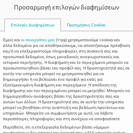
Προσαρμογή επιλογών διαφημίσεων
ΣΥΜΒΟΥΛΟΙ
Επιλογές Διαφημίσεων
Προτιμήσεις Cookies
ΑΠΟΜΑΚΡΥΣΜΈΝΩΝ ΝΗΣΙΏΝ
Εμείς και
οι συνεργάτες μας
(
1199
) χρησιμοποιούμε cookies και
άλλα δεδομένα για να αποθηκεύσουμε, να αποκτήσουμε πρόσβαση
και/ή να επεξεργαστούμε πληροφορίες στη συσκευή σας και
προσωπικά δεδομένα, όπως μοναδικούς αναγνωριστικούς και
ιστορικό περιήγησης. Η διαφήμιση και το περιεχόμενο μπορούν να
προσωποποιηθούν βάσει του προφίλ σας. Η δραστηριότητά σας σε
αυτήν την υπηρεσία μπορεί να χρησιμοποιηθεί για να
δημιουργήσει ή να βελτιώσει ένα προφίλ για εσάς για
εξατομικευμένη διαφήμιση και περιεχόμενο. Η απόδοση της
διαφήμισης και του περιεχομένου μπορεί να μετρηθεί. Μπορούν να
δημιουργηθούν αναφορές βάσει της δραστηριότητάς σας και
αυτών των άλλων. Η δραστηριότητά σας σε αυτήν την υπηρεσία
μπορεί να βοηθήσει στην ανάπτυξη και βελτίωση προϊόντων και
υπηρεσιών. Μπορείτε να συμφωνήσετε με αυτό, να λάβετε
περισσότερες πληροφορίες και στη συνέχεια να αποφασίσετε.
Θυμηθείτε, ότι η επεξεργασία δεδομένων βάσει νόμιμων
συμφερόντων δεν απαιτεί την έγκρισή σας, αλλά μπορείτε ακόμη