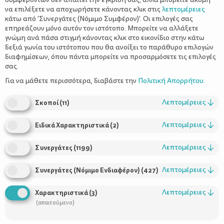
να επιλέξετε να αποχωρήσετε κάνοντας κλικ στις
λεπτομέρειες
κάτω από 'Συνεργάτες (Νόμιμο Συμφέρον)'. Οι επιλογές σας
επηρεάζουν μόνο αυτόν τον ιστότοπο. Μπορείτε να αλλάξετε
γνώμη ανά πάσα στιγμή κάνοντας κλικ στο εικονίδιο στην κάτω
δεξιά γωνία του ιστότοπου που θα ανοίξει το παράθυρο επιλογών
Οικογενειακές διακοπές: Άγονη γραμμή
διαφημίσεων, όπου πάντα μπορείτε να προσαρμόσετε τις επιλογές
ή all inclusive;
σας.
Για να μάθετε περισσότερα, διαβάστε την
Πολιτική Απορρήτου
.
Λεπτομέρειες
↓
Σκοποί
(
11
)
Λεπτομέρειες
↓
Ειδικά Χαρακτηριστικά
(
2
)
Λεπτομέρειες
↓
Συνεργάτες
(
1199
)
Λεπτομέρειες
↓
Συνεργάτες (Νόμιμο Ενδιαφέρον)
(
427
)
Χρήσιμοι Σύνδεσμοι
Λεπτομέρειες
↓
Χαρακτηριστικά
(
3
)
(απαιτούμενο)
Τι είναι το ΔΕΛΤΑ moms