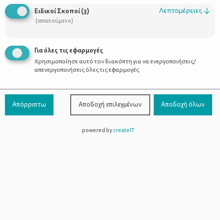
Οι Σύμβουλοι
Λεπτομέρειες
↓
Ειδικοί Σκοποί
(
3
)
Προϊόντα
(απαιτούμενο)
Για όλες τις εφαρμογές
Χρησιμοποίησε αυτό τον διακόπτη για να ενεργοποιήσεις/
Επικοινωνία
απενεργοποιήσεις όλες τις εφαρμογές.
Τηλέφωνο Επικοινωνίας:
800-1199-800
(από σταθερό,
Απόρριπτω
Αποδοχή επιλεγμένων
Αποδοχή όλων
χωρίς χρέωση)
powered by
createIT
Facebook
Instagram
Youtube
Spotify