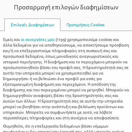
Προσαρμογή επιλογών διαφημίσεων
ΣΥΜΒΟΥΛΟΙ
Επιλογές Διαφημίσεων
Προτιμήσεις Cookies
ΑΠΟΣΚΕΥΈΣ
Εμείς και
οι συνεργάτες μας
(
1199
) χρησιμοποιούμε cookies και
άλλα δεδομένα για να αποθηκεύσουμε, να αποκτήσουμε πρόσβαση
και/ή να επεξεργαστούμε πληροφορίες στη συσκευή σας και
προσωπικά δεδομένα, όπως μοναδικούς αναγνωριστικούς και
ιστορικό περιήγησης. Η διαφήμιση και το περιεχόμενο μπορούν να
προσωποποιηθούν βάσει του προφίλ σας. Η δραστηριότητά σας σε
αυτήν την υπηρεσία μπορεί να χρησιμοποιηθεί για να
δημιουργήσει ή να βελτιώσει ένα προφίλ για εσάς για
εξατομικευμένη διαφήμιση και περιεχόμενο. Η απόδοση της
διαφήμισης και του περιεχομένου μπορεί να μετρηθεί. Μπορούν να
δημιουργηθούν αναφορές βάσει της δραστηριότητάς σας και
αυτών των άλλων. Η δραστηριότητά σας σε αυτήν την υπηρεσία
μπορεί να βοηθήσει στην ανάπτυξη και βελτίωση προϊόντων και
υπηρεσιών. Μπορείτε να συμφωνήσετε με αυτό, να λάβετε
περισσότερες πληροφορίες και στη συνέχεια να αποφασίσετε.
Θυμηθείτε, ότι η επεξεργασία δεδομένων βάσει νόμιμων
συμφερόντων δεν απαιτεί την έγκρισή σας, αλλά μπορείτε ακόμη