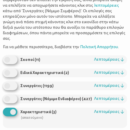
να επιλέξετε να αποχωρήσετε κάνοντας κλικ στις
λεπτομέρειες
κάτω από 'Συνεργάτες (Νόμιμο Συμφέρον)'. Οι επιλογές σας
επηρεάζουν μόνο αυτόν τον ιστότοπο. Μπορείτε να αλλάξετε
γνώμη ανά πάσα στιγμή κάνοντας κλικ στο εικονίδιο στην κάτω
δεξιά γωνία του ιστότοπου που θα ανοίξει το παράθυρο επιλογών
Διακοπές με μικρά παιδιά - Οδηγός
διαφημίσεων, όπου πάντα μπορείτε να προσαρμόσετε τις επιλογές
επιβίωσης
σας.
Για να μάθετε περισσότερα, διαβάστε την
Πολιτική Απορρήτου
.
Λεπτομέρειες
↓
Σκοποί
(
11
)
Λεπτομέρειες
↓
Ειδικά Χαρακτηριστικά
(
2
)
Λεπτομέρειες
↓
Συνεργάτες
(
1199
)
Λεπτομέρειες
↓
Συνεργάτες (Νόμιμο Ενδιαφέρον)
(
427
)
Λεπτομέρειες
↓
Χαρακτηριστικά
(
3
)
(απαιτούμενο)