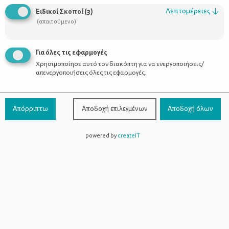
Λεπτομέρειες
↓
Ειδικοί Σκοποί
(
3
)
(απαιτούμενο)
Σαββατοκύριακο με το μωρό σας -
Για όλες τις εφαρμογές
Οδηγός επιβίωσης
Χρησιμοποίησε αυτό τον διακόπτη για να ενεργοποιήσεις/
απενεργοποιήσεις όλες τις εφαρμογές.
Απόρριπτω
Αποδοχή επιλεγμένων
Αποδοχή όλων
powered by
createIT