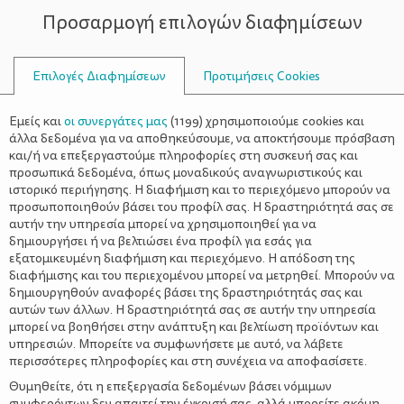
Προσαρμογή επιλογών διαφημίσεων
ΣΥΜΒΟΥΛΟΙ
Επιλογές Διαφημίσεων
Προτιμήσεις Cookies
ΑΡΙΣΤΕΡΌΧΕΙΡΑΣ
Εμείς και
οι συνεργάτες μας
(
1199
) χρησιμοποιούμε cookies και
άλλα δεδομένα για να αποθηκεύσουμε, να αποκτήσουμε πρόσβαση
και/ή να επεξεργαστούμε πληροφορίες στη συσκευή σας και
προσωπικά δεδομένα, όπως μοναδικούς αναγνωριστικούς και
ιστορικό περιήγησης. Η διαφήμιση και το περιεχόμενο μπορούν να
προσωποποιηθούν βάσει του προφίλ σας. Η δραστηριότητά σας σε
αυτήν την υπηρεσία μπορεί να χρησιμοποιηθεί για να
δημιουργήσει ή να βελτιώσει ένα προφίλ για εσάς για
εξατομικευμένη διαφήμιση και περιεχόμενο. Η απόδοση της
διαφήμισης και του περιεχομένου μπορεί να μετρηθεί. Μπορούν να
δημιουργηθούν αναφορές βάσει της δραστηριότητάς σας και
αυτών των άλλων. Η δραστηριότητά σας σε αυτήν την υπηρεσία
μπορεί να βοηθήσει στην ανάπτυξη και βελτίωση προϊόντων και
υπηρεσιών. Μπορείτε να συμφωνήσετε με αυτό, να λάβετε
περισσότερες πληροφορίες και στη συνέχεια να αποφασίσετε.
Θυμηθείτε, ότι η επεξεργασία δεδομένων βάσει νόμιμων
συμφερόντων δεν απαιτεί την έγκρισή σας, αλλά μπορείτε ακόμη