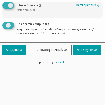
Οι Σύμβουλοι
Λεπτομέρειες
↓
Ειδικοί Σκοποί
(
3
)
Προϊόντα
(απαιτούμενο)
Για όλες τις εφαρμογές
Χρησιμοποίησε αυτό τον διακόπτη για να ενεργοποιήσεις/
Επικοινωνία
απενεργοποιήσεις όλες τις εφαρμογές.
Τηλέφωνο Επικοινωνίας:
800-1199-800
(από σταθερό,
Απόρριπτω
Αποδοχή επιλεγμένων
Αποδοχή όλων
χωρίς χρέωση)
powered by
createIT
Facebook
Instagram
Youtube
Spotify