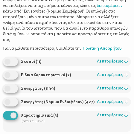
να επιλέξετε να αποχωρήσετε κάνοντας κλικ στις
λεπτομέρειες
κάτω από 'Συνεργάτες (Νόμιμο Συμφέρον)'. Οι επιλογές σας
επηρεάζουν μόνο αυτόν τον ιστότοπο. Μπορείτε να αλλάξετε
γνώμη ανά πάσα στιγμή κάνοντας κλικ στο εικονίδιο στην κάτω
δεξιά γωνία του ιστότοπου που θα ανοίξει το παράθυρο επιλογών
Είναι αριστερόχειρας ή δεξιόχειρας; Σε
διαφημίσεων, όπου πάντα μπορείτε να προσαρμόσετε τις επιλογές
ποια ηλικία μπορούμε να ξέρουμε;
σας.
Για να μάθετε περισσότερα, διαβάστε την
Πολιτική Απορρήτου
.
Λεπτομέρειες
↓
Σκοποί
(
11
)
Λεπτομέρειες
↓
Ειδικά Χαρακτηριστικά
(
2
)
Λεπτομέρειες
↓
Συνεργάτες
(
1199
)
Λεπτομέρειες
↓
Συνεργάτες (Νόμιμο Ενδιαφέρον)
(
427
)
Χρήσιμοι Σύνδεσμοι
Λεπτομέρειες
↓
Χαρακτηριστικά
(
3
)
(απαιτούμενο)
Τι είναι το ΔΕΛΤΑ moms