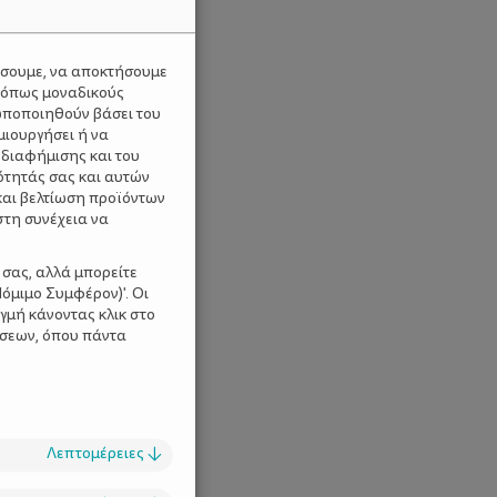
ύσουμε, να αποκτήσουμε
 όπως μοναδικούς
ωποποιηθούν βάσει του
μιουργήσει ή να
 διαφήμισης και του
ότητάς σας και αυτών
και βελτίωση προϊόντων
στη συνέχεια να
 σας, αλλά μπορείτε
όμιμο Συμφέρον)'. Οι
γμή κάνοντας κλικ στο
ίσεων, όπου πάντα
Λεπτομέρειες
↓