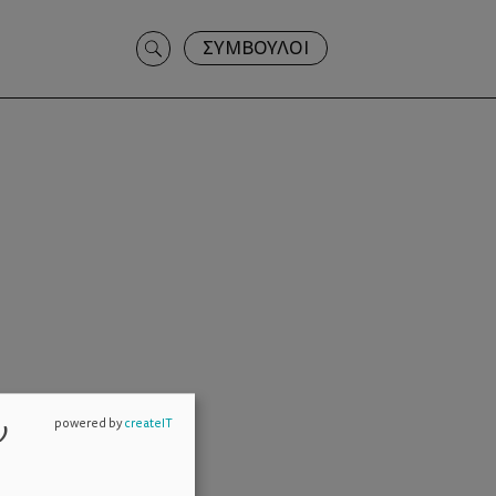
Search
ΣΥΜΒΟΥΛΟΙ
for:
ν
powered by
createIT