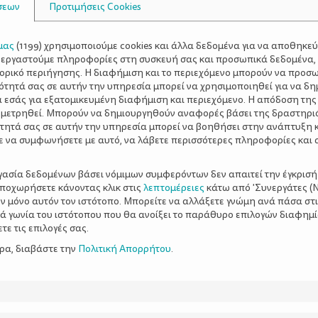
σεων
Προτιμήσεις Cookies
μας
(
1199
) χρησιμοποιούμε cookies και άλλα δεδομένα για να αποθηκε
ξεργαστούμε πληροφορίες στη συσκευή σας και προσωπικά δεδομένα,
τορικό περιήγησης. Η διαφήμιση και το περιεχόμενο μπορούν να προσ
ότητά σας σε αυτήν την υπηρεσία μπορεί να χρησιμοποιηθεί για να δη
α εσάς για εξατομικευμένη διαφήμιση και περιεχόμενο. Η απόδοση της
 μετρηθεί. Μπορούν να δημιουργηθούν αναφορές βάσει της δραστηρι
τητά σας σε αυτήν την υπηρεσία μπορεί να βοηθήσει στην ανάπτυξη 
ε να συμφωνήσετε με αυτό, να λάβετε περισσότερες πληροφορίες και 
ργασία δεδομένων βάσει νόμιμων συμφερόντων δεν απαιτεί την έγκρισή
αποχωρήσετε κάνοντας κλικ στις
λεπτομέρειες
κάτω από 'Συνεργάτες (Ν
ν μόνο αυτόν τον ιστότοπο. Μπορείτε να αλλάξετε γνώμη ανά πάσα στι
ξιά γωνία του ιστότοπου που θα ανοίξει το παράθυρο επιλογών διαφημ
ε τις επιλογές σας.
ερα, διαβάστε την
Πολιτική Απορρήτου
.
ολείο;