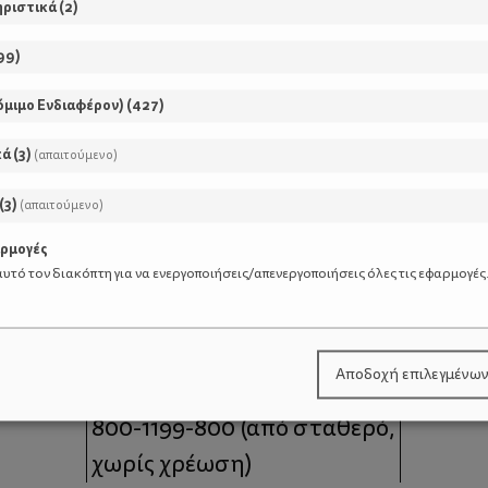
ηριστικά
(
2
)
99
)
όμιμο Ενδιαφέρον)
(
427
)
κά
(
3
)
(απαιτούμενο)
(
3
)
(απαιτούμενο)
αρμογές
υτό τον διακόπτη για να ενεργοποιήσεις/απενεργοποιήσεις όλες τις εφαρμογές
μοι
Επικοινωνία
Αποδοχή επιλεγμένω
 moms
Τηλέφωνο Επικοινωνίας:
800-1199-800
(από σταθερό,
χωρίς χρέωση)