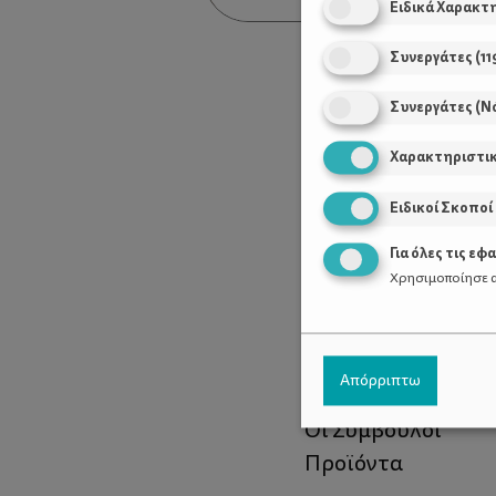
Ειδικά Χαρακτ
Συνεργάτες
(
11
Συνεργάτες (Ν
Χαρακτηριστι
Ειδικοί Σκοποί
Για όλες τις εφ
Χρησιμοποίησε α
Χρήσιμοι Σύνδεσ
Απόρριπτω
Τι είναι το ΔΕΛΤΑ
Οι Σύμβουλοι
Προϊόντα