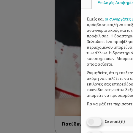
Επιλογές Διαφημί
Εμείς και
οι συνεργάτες 
πρόσβαση και/ή να επε
αναγνωριστικούς και ισ
προφίλ σας. Η δραστηρι
βελτιώσει ένα προφίλ γι
περιεχομένου μπορεί να
των άλλων. Η δραστηριό
και υπηρεσιών. Μπορείτ
αποφασίσετε.
Θυμηθείτε, ότι η επεξε
ακόμη να επιλέξετε να 
επιλογές σας επηρεάζου
εικονίδιο στην κάτω δε
μπορείτε να προσαρμόσετ
Για να μάθετε περισσότ
Σκοποί
(
11
)
Γιατί δεν θέλει να πάει στο σχ