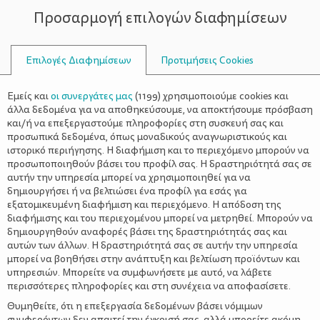
Προσαρμογή επιλογών διαφημίσεων
ΣΥΜΒΟΥΛΟΙ
Επιλογές Διαφημίσεων
Προτιμήσεις Cookies
ΑΡΏΜΑΤΑ
Εμείς και
οι συνεργάτες μας
(
1199
) χρησιμοποιούμε cookies και
άλλα δεδομένα για να αποθηκεύσουμε, να αποκτήσουμε πρόσβαση
και/ή να επεξεργαστούμε πληροφορίες στη συσκευή σας και
προσωπικά δεδομένα, όπως μοναδικούς αναγνωριστικούς και
ιστορικό περιήγησης. Η διαφήμιση και το περιεχόμενο μπορούν να
προσωποποιηθούν βάσει του προφίλ σας. Η δραστηριότητά σας σε
αυτήν την υπηρεσία μπορεί να χρησιμοποιηθεί για να
δημιουργήσει ή να βελτιώσει ένα προφίλ για εσάς για
εξατομικευμένη διαφήμιση και περιεχόμενο. Η απόδοση της
διαφήμισης και του περιεχομένου μπορεί να μετρηθεί. Μπορούν να
δημιουργηθούν αναφορές βάσει της δραστηριότητάς σας και
αυτών των άλλων. Η δραστηριότητά σας σε αυτήν την υπηρεσία
μπορεί να βοηθήσει στην ανάπτυξη και βελτίωση προϊόντων και
υπηρεσιών. Μπορείτε να συμφωνήσετε με αυτό, να λάβετε
περισσότερες πληροφορίες και στη συνέχεια να αποφασίσετε.
Θυμηθείτε, ότι η επεξεργασία δεδομένων βάσει νόμιμων
συμφερόντων δεν απαιτεί την έγκρισή σας, αλλά μπορείτε ακόμη