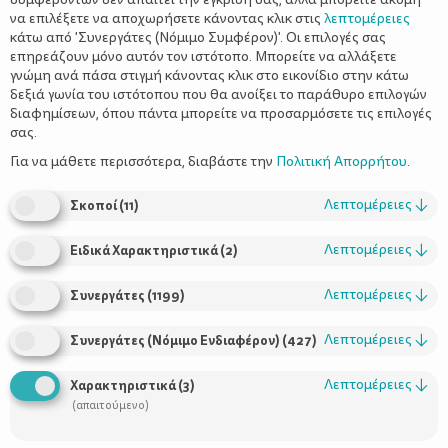
να επιλέξετε να αποχωρήσετε κάνοντας κλικ στις
λεπτομέρειες
κάτω από 'Συνεργάτες (Νόμιμο Συμφέρον)'. Οι επιλογές σας
επηρεάζουν μόνο αυτόν τον ιστότοπο. Μπορείτε να αλλάξετε
γνώμη ανά πάσα στιγμή κάνοντας κλικ στο εικονίδιο στην κάτω
δεξιά γωνία του ιστότοπου που θα ανοίξει το παράθυρο επιλογών
Φτιάξτε τα δικά σας αρωματικά χώρου
διαφημίσεων, όπου πάντα μπορείτε να προσαρμόσετε τις επιλογές
σας.
Για να μάθετε περισσότερα, διαβάστε την
Πολιτική Απορρήτου
.
Λεπτομέρειες
↓
Σκοποί
(
11
)
Λεπτομέρειες
↓
Ειδικά Χαρακτηριστικά
(
2
)
Λεπτομέρειες
↓
Συνεργάτες
(
1199
)
Λεπτομέρειες
↓
Συνεργάτες (Νόμιμο Ενδιαφέρον)
(
427
)
Χρήσιμοι Σύνδεσμοι
Λεπτομέρειες
↓
Χαρακτηριστικά
(
3
)
Τι είναι το ΔΕΛΤΑ moms
(απαιτούμενο)
Οι Σύμβουλοι