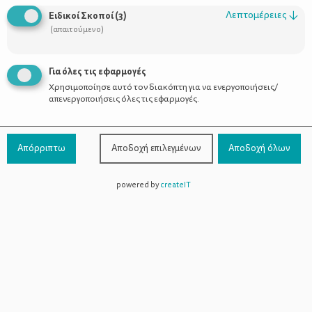
Οι Σύμβουλοι
Λεπτομέρειες
↓
Ειδικοί Σκοποί
(
3
)
Προϊόντα
(απαιτούμενο)
Για όλες τις εφαρμογές
Χρησιμοποίησε αυτό τον διακόπτη για να ενεργοποιήσεις/
Επικοινωνία
απενεργοποιήσεις όλες τις εφαρμογές.
Τηλέφωνο Επικοινωνίας:
800-1199-800
(από σταθερό,
Απόρριπτω
Αποδοχή επιλεγμένων
Αποδοχή όλων
χωρίς χρέωση)
powered by
createIT
Facebook
Instagram
Youtube
Spotify