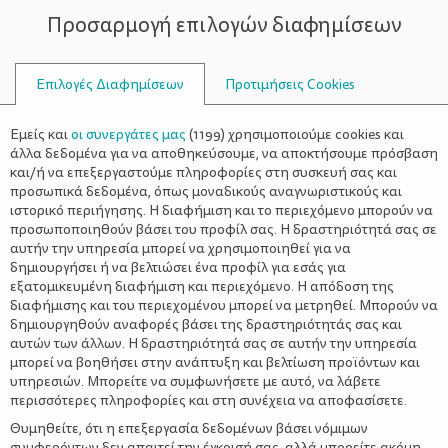
Προσαρμογή επιλογών διαφημίσεων
ΣΥΜΒΟΥΛΟΙ
Επιλογές Διαφημίσεων
Προτιμήσεις Cookies
ΑΣΦΑΛΕΊΣ
Εμείς και
οι συνεργάτες μας
(
1199
) χρησιμοποιούμε cookies και
άλλα δεδομένα για να αποθηκεύσουμε, να αποκτήσουμε πρόσβαση
και/ή να επεξεργαστούμε πληροφορίες στη συσκευή σας και
προσωπικά δεδομένα, όπως μοναδικούς αναγνωριστικούς και
ιστορικό περιήγησης. Η διαφήμιση και το περιεχόμενο μπορούν να
προσωποποιηθούν βάσει του προφίλ σας. Η δραστηριότητά σας σε
αυτήν την υπηρεσία μπορεί να χρησιμοποιηθεί για να
δημιουργήσει ή να βελτιώσει ένα προφίλ για εσάς για
εξατομικευμένη διαφήμιση και περιεχόμενο. Η απόδοση της
διαφήμισης και του περιεχομένου μπορεί να μετρηθεί. Μπορούν να
δημιουργηθούν αναφορές βάσει της δραστηριότητάς σας και
αυτών των άλλων. Η δραστηριότητά σας σε αυτήν την υπηρεσία
μπορεί να βοηθήσει στην ανάπτυξη και βελτίωση προϊόντων και
υπηρεσιών. Μπορείτε να συμφωνήσετε με αυτό, να λάβετε
περισσότερες πληροφορίες και στη συνέχεια να αποφασίσετε.
Θυμηθείτε, ότι η επεξεργασία δεδομένων βάσει νόμιμων
συμφερόντων δεν απαιτεί την έγκρισή σας, αλλά μπορείτε ακόμη