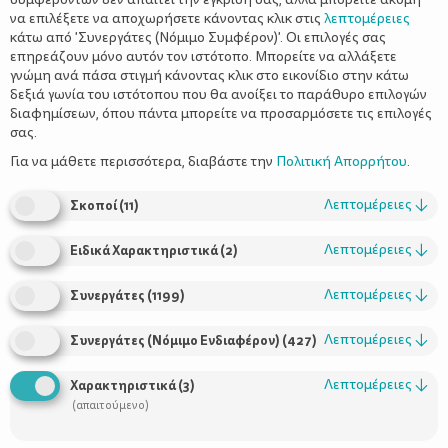
να επιλέξετε να αποχωρήσετε κάνοντας κλικ στις
λεπτομέρειες
κάτω από 'Συνεργάτες (Νόμιμο Συμφέρον)'. Οι επιλογές σας
επηρεάζουν μόνο αυτόν τον ιστότοπο. Μπορείτε να αλλάξετε
γνώμη ανά πάσα στιγμή κάνοντας κλικ στο εικονίδιο στην κάτω
δεξιά γωνία του ιστότοπου που θα ανοίξει το παράθυρο επιλογών
Κυκλοφοριακή αγωγή - Έξυπνα κόλπα
διαφημίσεων, όπου πάντα μπορείτε να προσαρμόσετε τις επιλογές
για ακίνδυνους περιπάτους
σας.
Για να μάθετε περισσότερα, διαβάστε την
Πολιτική Απορρήτου
.
Λεπτομέρειες
↓
Σκοποί
(
11
)
Λεπτομέρειες
↓
Ειδικά Χαρακτηριστικά
(
2
)
Λεπτομέρειες
↓
Συνεργάτες
(
1199
)
Λεπτομέρειες
↓
Συνεργάτες (Νόμιμο Ενδιαφέρον)
(
427
)
Χρήσιμοι Σύνδεσμοι
Λεπτομέρειες
↓
Χαρακτηριστικά
(
3
)
(απαιτούμενο)
Τι είναι το ΔΕΛΤΑ moms