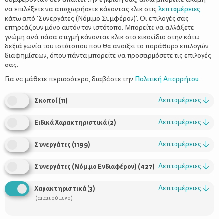
να επιλέξετε να αποχωρήσετε κάνοντας κλικ στις
λεπτομέρειες
κάτω από 'Συνεργάτες (Νόμιμο Συμφέρον)'. Οι επιλογές σας
επηρεάζουν μόνο αυτόν τον ιστότοπο. Μπορείτε να αλλάξετε
γνώμη ανά πάσα στιγμή κάνοντας κλικ στο εικονίδιο στην κάτω
δεξιά γωνία του ιστότοπου που θα ανοίξει το παράθυρο επιλογών
Εισαγωγή στερεών τροφών κατά τον
διαφημίσεων, όπου πάντα μπορείτε να προσαρμόσετε τις επιλογές
1ο χρόνο του μωρού
σας.
Για να μάθετε περισσότερα, διαβάστε την
Πολιτική Απορρήτου
.
Λεπτομέρειες
↓
Σκοποί
(
11
)
Λεπτομέρειες
↓
Ειδικά Χαρακτηριστικά
(
2
)
Λεπτομέρειες
↓
Συνεργάτες
(
1199
)
Λεπτομέρειες
↓
Συνεργάτες (Νόμιμο Ενδιαφέρον)
(
427
)
Χρήσιμοι Σύνδεσμοι
Λεπτομέρειες
↓
Χαρακτηριστικά
(
3
)
(απαιτούμενο)
Τι είναι το ΔΕΛΤΑ moms