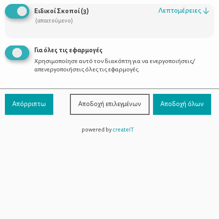
Οι Σύμβουλοι
Λεπτομέρειες
↓
Ειδικοί Σκοποί
(
3
)
Προϊόντα
(απαιτούμενο)
Για όλες τις εφαρμογές
Χρησιμοποίησε αυτό τον διακόπτη για να ενεργοποιήσεις/
Επικοινωνία
απενεργοποιήσεις όλες τις εφαρμογές.
Τηλέφωνο Επικοινωνίας:
800-1199-800
(από σταθερό,
Απόρριπτω
Αποδοχή επιλεγμένων
Αποδοχή όλων
χωρίς χρέωση)
powered by
createIT
Facebook
Instagram
Youtube
Spotify