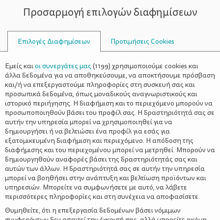
Προσαρμογή επιλογών διαφημίσεων
ΣΥΜΒΟΥΛΟΙ
Επιλογές Διαφημίσεων
Προτιμήσεις Cookies
ΑΣΠΡΆΔΙ
Εμείς και
οι συνεργάτες μας
(
1199
) χρησιμοποιούμε cookies και
άλλα δεδομένα για να αποθηκεύσουμε, να αποκτήσουμε πρόσβαση
και/ή να επεξεργαστούμε πληροφορίες στη συσκευή σας και
προσωπικά δεδομένα, όπως μοναδικούς αναγνωριστικούς και
ιστορικό περιήγησης. Η διαφήμιση και το περιεχόμενο μπορούν να
προσωποποιηθούν βάσει του προφίλ σας. Η δραστηριότητά σας σε
αυτήν την υπηρεσία μπορεί να χρησιμοποιηθεί για να
δημιουργήσει ή να βελτιώσει ένα προφίλ για εσάς για
εξατομικευμένη διαφήμιση και περιεχόμενο. Η απόδοση της
διαφήμισης και του περιεχομένου μπορεί να μετρηθεί. Μπορούν να
δημιουργηθούν αναφορές βάσει της δραστηριότητάς σας και
αυτών των άλλων. Η δραστηριότητά σας σε αυτήν την υπηρεσία
μπορεί να βοηθήσει στην ανάπτυξη και βελτίωση προϊόντων και
υπηρεσιών. Μπορείτε να συμφωνήσετε με αυτό, να λάβετε
περισσότερες πληροφορίες και στη συνέχεια να αποφασίσετε.
Θυμηθείτε, ότι η επεξεργασία δεδομένων βάσει νόμιμων
συμφερόντων δεν απαιτεί την έγκρισή σας, αλλά μπορείτε ακόμη