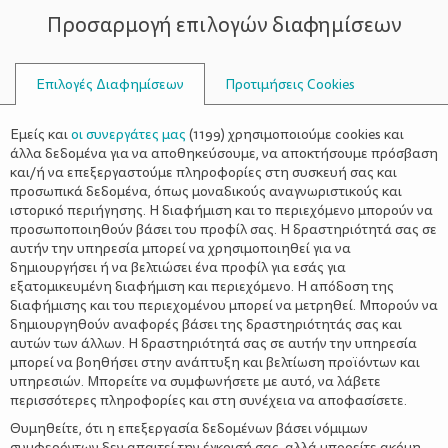
Προσαρμογή επιλογών διαφημίσεων
ΣΥΜΒΟΥΛΟΙ
Επιλογές Διαφημίσεων
Προτιμήσεις Cookies
COOKIES ΜΕ ΒΡΏΜΗ
Εμείς και
οι συνεργάτες μας
(
1199
) χρησιμοποιούμε cookies και
άλλα δεδομένα για να αποθηκεύσουμε, να αποκτήσουμε πρόσβαση
και/ή να επεξεργαστούμε πληροφορίες στη συσκευή σας και
προσωπικά δεδομένα, όπως μοναδικούς αναγνωριστικούς και
ιστορικό περιήγησης. Η διαφήμιση και το περιεχόμενο μπορούν να
προσωποποιηθούν βάσει του προφίλ σας. Η δραστηριότητά σας σε
αυτήν την υπηρεσία μπορεί να χρησιμοποιηθεί για να
δημιουργήσει ή να βελτιώσει ένα προφίλ για εσάς για
εξατομικευμένη διαφήμιση και περιεχόμενο. Η απόδοση της
διαφήμισης και του περιεχομένου μπορεί να μετρηθεί. Μπορούν να
δημιουργηθούν αναφορές βάσει της δραστηριότητάς σας και
αυτών των άλλων. Η δραστηριότητά σας σε αυτήν την υπηρεσία
μπορεί να βοηθήσει στην ανάπτυξη και βελτίωση προϊόντων και
υπηρεσιών. Μπορείτε να συμφωνήσετε με αυτό, να λάβετε
περισσότερες πληροφορίες και στη συνέχεια να αποφασίσετε.
Θυμηθείτε, ότι η επεξεργασία δεδομένων βάσει νόμιμων
συμφερόντων δεν απαιτεί την έγκρισή σας, αλλά μπορείτε ακόμη