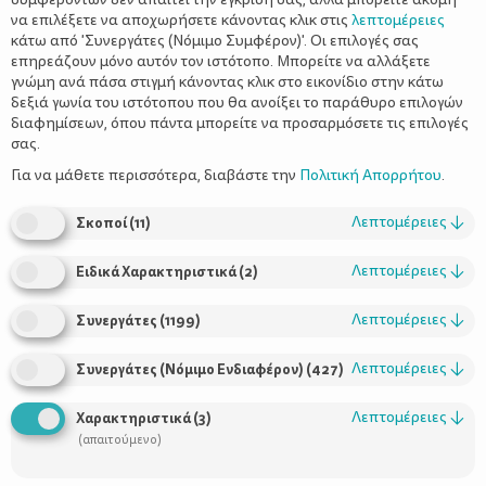
να επιλέξετε να αποχωρήσετε κάνοντας κλικ στις
λεπτομέρειες
κάτω από 'Συνεργάτες (Νόμιμο Συμφέρον)'. Οι επιλογές σας
επηρεάζουν μόνο αυτόν τον ιστότοπο. Μπορείτε να αλλάξετε
γνώμη ανά πάσα στιγμή κάνοντας κλικ στο εικονίδιο στην κάτω
δεξιά γωνία του ιστότοπου που θα ανοίξει το παράθυρο επιλογών
Μπισκότα δημητριακών – Ποτέ η
διαφημίσεων, όπου πάντα μπορείτε να προσαρμόσετε τις επιλογές
υγιεινή διατροφή δεν ήταν τόσο
σας.
απολαυστική
Για να μάθετε περισσότερα, διαβάστε την
Πολιτική Απορρήτου
.
Λεπτομέρειες
↓
Σκοποί
(
11
)
Λεπτομέρειες
↓
Ειδικά Χαρακτηριστικά
(
2
)
Λεπτομέρειες
↓
Συνεργάτες
(
1199
)
Λεπτομέρειες
↓
Συνεργάτες (Νόμιμο Ενδιαφέρον)
(
427
)
Λεπτομέρειες
↓
Χαρακτηριστικά
(
3
)
Χρήσιμοι Σύνδεσμοι
(απαιτούμενο)
Τι είναι το ΔΕΛΤΑ moms