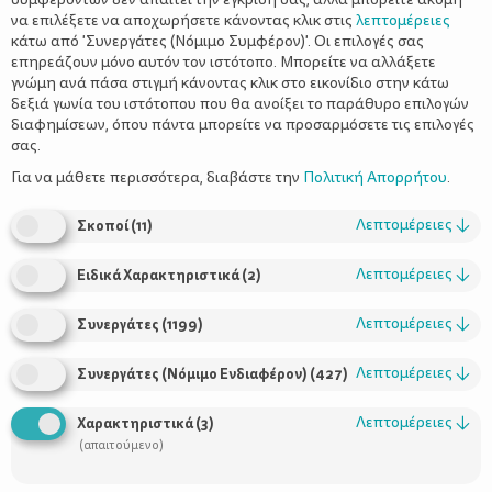
να επιλέξετε να αποχωρήσετε κάνοντας κλικ στις
λεπτομέρειες
κάτω από 'Συνεργάτες (Νόμιμο Συμφέρον)'. Οι επιλογές σας
επηρεάζουν μόνο αυτόν τον ιστότοπο. Μπορείτε να αλλάξετε
γνώμη ανά πάσα στιγμή κάνοντας κλικ στο εικονίδιο στην κάτω
δεξιά γωνία του ιστότοπου που θα ανοίξει το παράθυρο επιλογών
Μπισκότα δημητριακών – Ποτέ η
διαφημίσεων, όπου πάντα μπορείτε να προσαρμόσετε τις επιλογές
υγιεινή διατροφή δεν ήταν τόσο
σας.
απολαυστική
Για να μάθετε περισσότερα, διαβάστε την
Πολιτική Απορρήτου
.
Λεπτομέρειες
↓
Σκοποί
(
11
)
Λεπτομέρειες
↓
Ειδικά Χαρακτηριστικά
(
2
)
Λεπτομέρειες
↓
Συνεργάτες
(
1199
)
Λεπτομέρειες
↓
Συνεργάτες (Νόμιμο Ενδιαφέρον)
(
427
)
Λεπτομέρειες
↓
Χαρακτηριστικά
(
3
)
Χρήσιμοι Σύνδεσμοι
(απαιτούμενο)
Τι είναι το ΔΕΛΤΑ moms