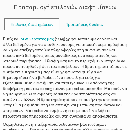
Προσαρμογή επιλογών διαφημίσεων
ΣΥΜΒΟΥΛΟΙ
Επιλογές Διαφημίσεων
Προτιμήσεις Cookies
COOKIES
Εμείς και
οι συνεργάτες μας
(
1199
) χρησιμοποιούμε cookies και
άλλα δεδομένα για να αποθηκεύσουμε, να αποκτήσουμε πρόσβαση
και/ή να επεξεργαστούμε πληροφορίες στη συσκευή σας και
προσωπικά δεδομένα, όπως μοναδικούς αναγνωριστικούς και
ιστορικό περιήγησης. Η διαφήμιση και το περιεχόμενο μπορούν να
προσωποποιηθούν βάσει του προφίλ σας. Η δραστηριότητά σας σε
αυτήν την υπηρεσία μπορεί να χρησιμοποιηθεί για να
δημιουργήσει ή να βελτιώσει ένα προφίλ για εσάς για
εξατομικευμένη διαφήμιση και περιεχόμενο. Η απόδοση της
διαφήμισης και του περιεχομένου μπορεί να μετρηθεί. Μπορούν να
δημιουργηθούν αναφορές βάσει της δραστηριότητάς σας και
αυτών των άλλων. Η δραστηριότητά σας σε αυτήν την υπηρεσία
μπορεί να βοηθήσει στην ανάπτυξη και βελτίωση προϊόντων και
υπηρεσιών. Μπορείτε να συμφωνήσετε με αυτό, να λάβετε
περισσότερες πληροφορίες και στη συνέχεια να αποφασίσετε.
Θυμηθείτε, ότι η επεξεργασία δεδομένων βάσει νόμιμων
συμφερόντων δεν απαιτεί την έγκρισή σας, αλλά μπορείτε ακόμη