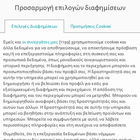
Προσαρμογή επιλογών διαφημίσεων
ΣΥΜΒΟΥΛΟΙ
Επιλογές Διαφημίσεων
Προτιμήσεις Cookies
ΔΈΝΕΙ ΤΑ ΚΟΡΔΌΝΙΑ
Εμείς και
οι συνεργάτες μας
(
1199
) χρησιμοποιούμε cookies και
άλλα δεδομένα για να αποθηκεύσουμε, να αποκτήσουμε πρόσβαση
και/ή να επεξεργαστούμε πληροφορίες στη συσκευή σας και
προσωπικά δεδομένα, όπως μοναδικούς αναγνωριστικούς και
ιστορικό περιήγησης. Η διαφήμιση και το περιεχόμενο μπορούν να
προσωποποιηθούν βάσει του προφίλ σας. Η δραστηριότητά σας σε
αυτήν την υπηρεσία μπορεί να χρησιμοποιηθεί για να
δημιουργήσει ή να βελτιώσει ένα προφίλ για εσάς για
εξατομικευμένη διαφήμιση και περιεχόμενο. Η απόδοση της
διαφήμισης και του περιεχομένου μπορεί να μετρηθεί. Μπορούν να
δημιουργηθούν αναφορές βάσει της δραστηριότητάς σας και
αυτών των άλλων. Η δραστηριότητά σας σε αυτήν την υπηρεσία
μπορεί να βοηθήσει στην ανάπτυξη και βελτίωση προϊόντων και
υπηρεσιών. Μπορείτε να συμφωνήσετε με αυτό, να λάβετε
περισσότερες πληροφορίες και στη συνέχεια να αποφασίσετε.
Θυμηθείτε, ότι η επεξεργασία δεδομένων βάσει νόμιμων
συμφερόντων δεν απαιτεί την έγκρισή σας, αλλά μπορείτε ακόμη