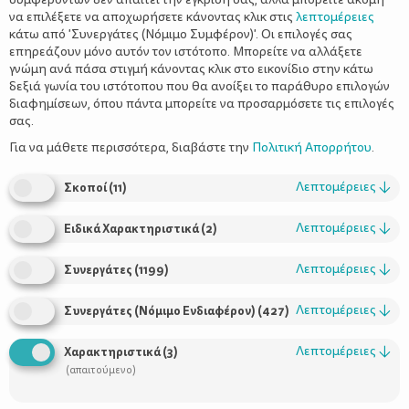
να επιλέξετε να αποχωρήσετε κάνοντας κλικ στις
λεπτομέρειες
κάτω από 'Συνεργάτες (Νόμιμο Συμφέρον)'. Οι επιλογές σας
επηρεάζουν μόνο αυτόν τον ιστότοπο. Μπορείτε να αλλάξετε
γνώμη ανά πάσα στιγμή κάνοντας κλικ στο εικονίδιο στην κάτω
δεξιά γωνία του ιστότοπου που θα ανοίξει το παράθυρο επιλογών
Πώς θα μάθει να δένει τα κορδόνια του
διαφημίσεων, όπου πάντα μπορείτε να προσαρμόσετε τις επιλογές
σας.
Για να μάθετε περισσότερα, διαβάστε την
Πολιτική Απορρήτου
.
Λεπτομέρειες
↓
Σκοποί
(
11
)
Λεπτομέρειες
↓
Ειδικά Χαρακτηριστικά
(
2
)
Λεπτομέρειες
↓
Συνεργάτες
(
1199
)
Λεπτομέρειες
↓
Συνεργάτες (Νόμιμο Ενδιαφέρον)
(
427
)
Χρήσιμοι Σύνδεσμοι
Λεπτομέρειες
↓
Χαρακτηριστικά
(
3
)
Τι είναι το ΔΕΛΤΑ moms
(απαιτούμενο)
Οι Σύμβουλοι