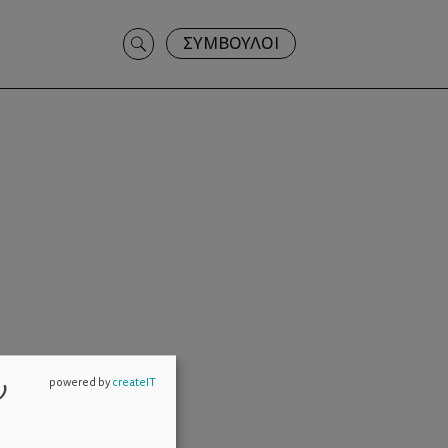
Search
ΣΥΜΒΟΥΛΟΙ
for:
ν
powered by
createIT