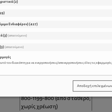
ηριστικά
(
2
)
99
)
όμιμο Ενδιαφέρον)
(
427
)
κά
(
3
)
(απαιτούμενο)
(
3
)
(απαιτούμενο)
αρμογές
υτό τον διακόπτη για να ενεργοποιήσεις/απενεργοποιήσεις όλες τις εφαρμογές
μοι
Επικοινωνία
Αποδοχή επιλεγμένω
 moms
Τηλέφωνο Επικοινωνίας:
800-1199-800
(από σταθερό,
χωρίς χρέωση)