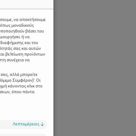
ύσουμε, να αποκτήσουμε
 όπως μοναδικούς
ωποποιηθούν βάσει του
μιουργήσει ή να
 διαφήμισης και του
ότητάς σας και αυτών
και βελτίωση προϊόντων
στη συνέχεια να
 σας, αλλά μπορείτε
όμιμο Συμφέρον)'. Οι
γμή κάνοντας κλικ στο
ίσεων, όπου πάντα
Λεπτομέρειες
↓