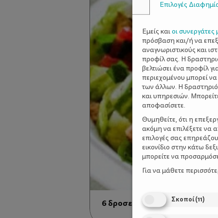
Επιλογές Διαφημί
Εμείς και
οι συνεργάτες 
πρόσβαση και/ή να επε
αναγνωριστικούς και ισ
προφίλ σας. Η δραστηρι
βελτιώσει ένα προφίλ γι
περιεχομένου μπορεί να
των άλλων. Η δραστηριό
και υπηρεσιών. Μπορείτ
αποφασίσετε.
Θυμηθείτε, ότι η επεξε
ακόμη να επιλέξετε να 
επιλογές σας επηρεάζου
εικονίδιο στην κάτω δε
μπορείτε να προσαρμόσετ
Για να μάθετε περισσότ
Σκοποί
(
11
)
6 δροσερές ανοιξιάτικες σαλ