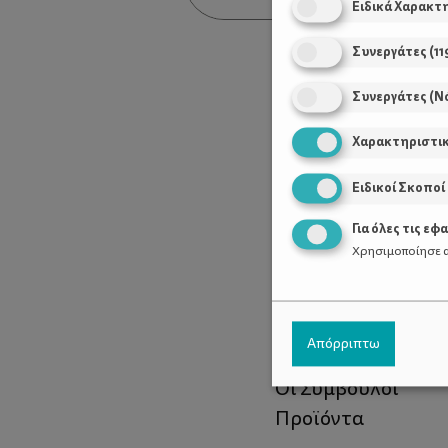
Ειδικά Χαρακτ
Συνεργάτες
(
11
Συνεργάτες (Ν
Χαρακτηριστι
Ειδικοί Σκοποί
Για όλες τις εφ
Χρησιμοποίησε α
Χρήσιμοι Σύνδεσ
Απόρριπτω
Τι είναι το ΔΕΛΤΑ
Οι Σύμβουλοι
Προϊόντα