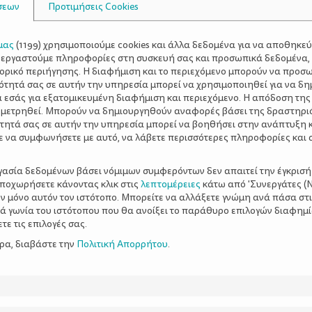
σεων
Προτιμήσεις Cookies
μας
(
1199
) χρησιμοποιούμε cookies και άλλα δεδομένα για να αποθηκε
ξεργαστούμε πληροφορίες στη συσκευή σας και προσωπικά δεδομένα,
τορικό περιήγησης. Η διαφήμιση και το περιεχόμενο μπορούν να προσ
ότητά σας σε αυτήν την υπηρεσία μπορεί να χρησιμοποιηθεί για να δη
α εσάς για εξατομικευμένη διαφήμιση και περιεχόμενο. Η απόδοση της
 μετρηθεί. Μπορούν να δημιουργηθούν αναφορές βάσει της δραστηρι
τητά σας σε αυτήν την υπηρεσία μπορεί να βοηθήσει στην ανάπτυξη 
ε να συμφωνήσετε με αυτό, να λάβετε περισσότερες πληροφορίες και 
ργασία δεδομένων βάσει νόμιμων συμφερόντων δεν απαιτεί την έγκρισή
αποχωρήσετε κάνοντας κλικ στις
λεπτομέρειες
κάτω από 'Συνεργάτες (Ν
ν μόνο αυτόν τον ιστότοπο. Μπορείτε να αλλάξετε γνώμη ανά πάσα στι
ξιά γωνία του ιστότοπου που θα ανοίξει το παράθυρο επιλογών διαφημ
ε τις επιλογές σας.
ερα, διαβάστε την
Πολιτική Απορρήτου
.
άτες