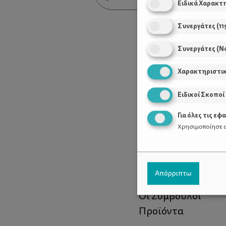
Ειδικά Χαρακτ
Συνεργάτες
(
11
Συνεργάτες (Ν
Χαρακτηριστι
Ειδικοί Σκοποί
Για όλες τις εφ
Χρησιμοποίησε α
Χρήσιμοι Σύνδεσ
Απόρριπτω
Τι είναι το ΔΕΛΤΑ
Οι Σύμβουλοι
Προϊόντα