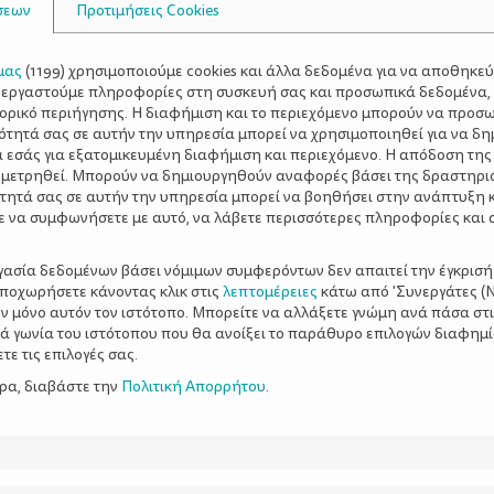
σεων
Προτιμήσεις Cookies
μας
(
1199
) χρησιμοποιούμε cookies και άλλα δεδομένα για να αποθηκε
ξεργαστούμε πληροφορίες στη συσκευή σας και προσωπικά δεδομένα,
τορικό περιήγησης. Η διαφήμιση και το περιεχόμενο μπορούν να προσ
ότητά σας σε αυτήν την υπηρεσία μπορεί να χρησιμοποιηθεί για να δη
α εσάς για εξατομικευμένη διαφήμιση και περιεχόμενο. Η απόδοση της
 μετρηθεί. Μπορούν να δημιουργηθούν αναφορές βάσει της δραστηρι
τητά σας σε αυτήν την υπηρεσία μπορεί να βοηθήσει στην ανάπτυξη 
ε να συμφωνήσετε με αυτό, να λάβετε περισσότερες πληροφορίες και 
ργασία δεδομένων βάσει νόμιμων συμφερόντων δεν απαιτεί την έγκρισή
αποχωρήσετε κάνοντας κλικ στις
λεπτομέρειες
κάτω από 'Συνεργάτες (Ν
ν μόνο αυτόν τον ιστότοπο. Μπορείτε να αλλάξετε γνώμη ανά πάσα στι
ξιά γωνία του ιστότοπου που θα ανοίξει το παράθυρο επιλογών διαφημ
ε τις επιλογές σας.
ερα, διαβάστε την
Πολιτική Απορρήτου
.
11 συμβουλές
Διατροφή της εγκύου
ειες