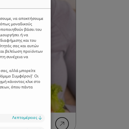
ύσουμε, να αποκτήσουμε
 όπως μοναδικούς
ωποποιηθούν βάσει του
μιουργήσει ή να
 διαφήμισης και του
ότητάς σας και αυτών
και βελτίωση προϊόντων
στη συνέχεια να
 σας, αλλά μπορείτε
όμιμο Συμφέρον)'. Οι
γμή κάνοντας κλικ στο
ίσεων, όπου πάντα
Λεπτομέρειες
↓