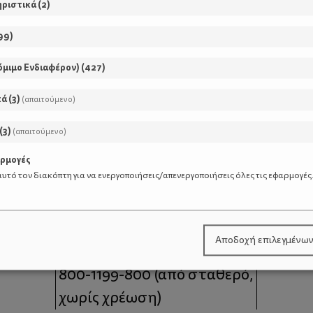
ηριστικά
(
2
)
99
)
όμιμο Ενδιαφέρον)
(
427
)
κά
(
3
)
(απαιτούμενο)
(
3
)
(απαιτούμενο)
αρμογές
υτό τον διακόπτη για να ενεργοποιήσεις/απενεργοποιήσεις όλες τις εφαρμογές
μοι
Επικοινωνία
Αποδοχή επιλεγμένω
 moms
Τηλέφωνο Επικοινωνίας:
800-1199-800
(από σταθερό,
χωρίς χρέωση)