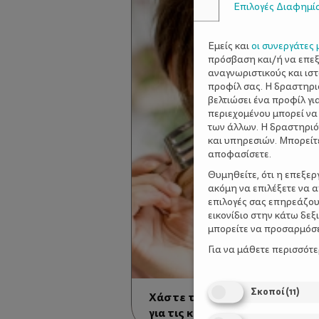
Επιλογές Διαφημί
Εμείς και
οι συνεργάτες 
πρόσβαση και/ή να επε
αναγνωριστικούς και ισ
προφίλ σας. Η δραστηρι
βελτιώσει ένα προφίλ γι
περιεχομένου μπορεί να
των άλλων. Η δραστηριό
και υπηρεσιών. Μπορείτ
αποφασίσετε.
Θυμηθείτε, ότι η επεξε
ακόμη να επιλέξετε να 
επιλογές σας επηρεάζου
εικονίδιο στην κάτω δε
μπορείτε να προσαρμόσετ
Για να μάθετε περισσότ
Σκοποί
(
11
)
Χάστε τα «πασχαλινά» κιλά - 
για τις καθημερινές σας συνήθ