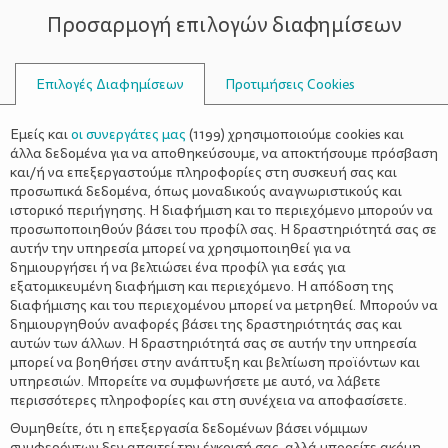
Προσαρμογή επιλογών διαφημίσεων
ΣΥΜΒΟΥΛΟΙ
Επιλογές Διαφημίσεων
Προτιμήσεις Cookies
ΔΙΑΒΆΖΟΥΝ
Εμείς και
οι συνεργάτες μας
(
1199
) χρησιμοποιούμε cookies και
άλλα δεδομένα για να αποθηκεύσουμε, να αποκτήσουμε πρόσβαση
και/ή να επεξεργαστούμε πληροφορίες στη συσκευή σας και
προσωπικά δεδομένα, όπως μοναδικούς αναγνωριστικούς και
ιστορικό περιήγησης. Η διαφήμιση και το περιεχόμενο μπορούν να
προσωποποιηθούν βάσει του προφίλ σας. Η δραστηριότητά σας σε
αυτήν την υπηρεσία μπορεί να χρησιμοποιηθεί για να
δημιουργήσει ή να βελτιώσει ένα προφίλ για εσάς για
εξατομικευμένη διαφήμιση και περιεχόμενο. Η απόδοση της
διαφήμισης και του περιεχομένου μπορεί να μετρηθεί. Μπορούν να
δημιουργηθούν αναφορές βάσει της δραστηριότητάς σας και
αυτών των άλλων. Η δραστηριότητά σας σε αυτήν την υπηρεσία
μπορεί να βοηθήσει στην ανάπτυξη και βελτίωση προϊόντων και
υπηρεσιών. Μπορείτε να συμφωνήσετε με αυτό, να λάβετε
περισσότερες πληροφορίες και στη συνέχεια να αποφασίσετε.
Θυμηθείτε, ότι η επεξεργασία δεδομένων βάσει νόμιμων
συμφερόντων δεν απαιτεί την έγκρισή σας, αλλά μπορείτε ακόμη