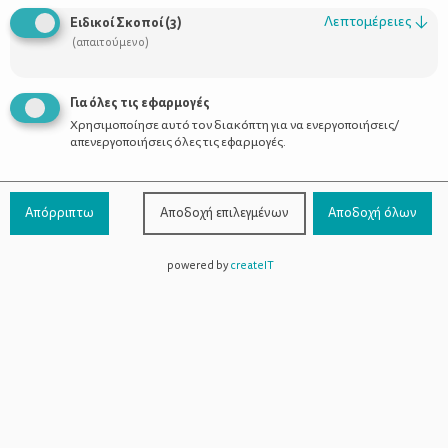
Λεπτομέρειες
↓
Ειδικοί Σκοποί
(
3
)
(απαιτούμενο)
Πώς θα κάνετε το παιδί να αγαπήσει τα
βιβλία
Για όλες τις εφαρμογές
Χρησιμοποίησε αυτό τον διακόπτη για να ενεργοποιήσεις/
απενεργοποιήσεις όλες τις εφαρμογές.
Απόρριπτω
Αποδοχή επιλεγμένων
Αποδοχή όλων
powered by
createIT
Χρήσιμοι Σύνδεσμοι
Τι είναι το ΔΕΛΤΑ moms
Οι Σύμβουλοι