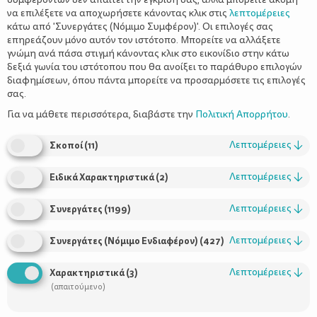
να επιλέξετε να αποχωρήσετε κάνοντας κλικ στις
λεπτομέρειες
κάτω από 'Συνεργάτες (Νόμιμο Συμφέρον)'. Οι επιλογές σας
επηρεάζουν μόνο αυτόν τον ιστότοπο. Μπορείτε να αλλάξετε
γνώμη ανά πάσα στιγμή κάνοντας κλικ στο εικονίδιο στην κάτω
δεξιά γωνία του ιστότοπου που θα ανοίξει το παράθυρο επιλογών
Δύο βιβλία για τη μαμά
διαφημίσεων, όπου πάντα μπορείτε να προσαρμόσετε τις επιλογές
σας.
Για να μάθετε περισσότερα, διαβάστε την
Πολιτική Απορρήτου
.
Λεπτομέρειες
↓
Σκοποί
(
11
)
Λεπτομέρειες
↓
Ειδικά Χαρακτηριστικά
(
2
)
Λεπτομέρειες
↓
Συνεργάτες
(
1199
)
Λεπτομέρειες
↓
Συνεργάτες (Νόμιμο Ενδιαφέρον)
(
427
)
Λεπτομέρειες
↓
Χαρακτηριστικά
(
3
)
(απαιτούμενο)