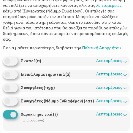
να επιλέξετε να αποχωρήσετε κάνοντας κλικ στις
λεπτομέρειες
κάτω από 'Συνεργάτες (Νόμιμο Συμφέρον)'. Οι επιλογές σας
επηρεάζουν μόνο αυτόν τον ιστότοπο. Μπορείτε να αλλάξετε
γνώμη ανά πάσα στιγμή κάνοντας κλικ στο εικονίδιο στην κάτω
δεξιά γωνία του ιστότοπου που θα ανοίξει το παράθυρο επιλογών
Ο ρόλος του ασβεστίου στον
διαφημίσεων, όπου πάντα μπορείτε να προσαρμόσετε τις επιλογές
οργανισμό του παιδιού σας
σας.
Για να μάθετε περισσότερα, διαβάστε την
Πολιτική Απορρήτου
.
Λεπτομέρειες
↓
Σκοποί
(
11
)
Λεπτομέρειες
↓
Ειδικά Χαρακτηριστικά
(
2
)
Λεπτομέρειες
↓
Συνεργάτες
(
1199
)
Λεπτομέρειες
↓
Συνεργάτες (Νόμιμο Ενδιαφέρον)
(
427
)
Χρήσιμοι Σύνδεσμοι
Λεπτομέρειες
↓
Χαρακτηριστικά
(
3
)
(απαιτούμενο)
Τι είναι το ΔΕΛΤΑ moms