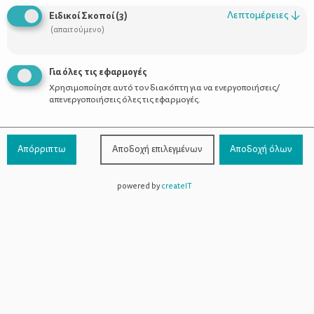
Οι Σύμβουλοι
Λεπτομέρειες
↓
Ειδικοί Σκοποί
(
3
)
Προϊόντα
(απαιτούμενο)
Για όλες τις εφαρμογές
Χρησιμοποίησε αυτό τον διακόπτη για να ενεργοποιήσεις/
Επικοινωνία
απενεργοποιήσεις όλες τις εφαρμογές.
Τηλέφωνο Επικοινωνίας:
800-1199-800
(από σταθερό,
Απόρριπτω
Αποδοχή επιλεγμένων
Αποδοχή όλων
χωρίς χρέωση)
powered by
createIT
Facebook
Instagram
Youtube
Spotify