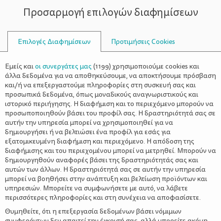
Προσαρμογή επιλογών διαφημίσεων
ΣΥΜΒΟΥΛΟΙ
Επιλογές Διαφημίσεων
Προτιμήσεις Cookies
ΔΟΝΤΙΏΝ ΚΑΙ ΝΥΧΙΏΝ
Εμείς και
οι συνεργάτες μας
(
1199
) χρησιμοποιούμε cookies και
άλλα δεδομένα για να αποθηκεύσουμε, να αποκτήσουμε πρόσβαση
και/ή να επεξεργαστούμε πληροφορίες στη συσκευή σας και
προσωπικά δεδομένα, όπως μοναδικούς αναγνωριστικούς και
ιστορικό περιήγησης. Η διαφήμιση και το περιεχόμενο μπορούν να
προσωποποιηθούν βάσει του προφίλ σας. Η δραστηριότητά σας σε
αυτήν την υπηρεσία μπορεί να χρησιμοποιηθεί για να
δημιουργήσει ή να βελτιώσει ένα προφίλ για εσάς για
εξατομικευμένη διαφήμιση και περιεχόμενο. Η απόδοση της
διαφήμισης και του περιεχομένου μπορεί να μετρηθεί. Μπορούν να
δημιουργηθούν αναφορές βάσει της δραστηριότητάς σας και
αυτών των άλλων. Η δραστηριότητά σας σε αυτήν την υπηρεσία
μπορεί να βοηθήσει στην ανάπτυξη και βελτίωση προϊόντων και
υπηρεσιών. Μπορείτε να συμφωνήσετε με αυτό, να λάβετε
περισσότερες πληροφορίες και στη συνέχεια να αποφασίσετε.
Θυμηθείτε, ότι η επεξεργασία δεδομένων βάσει νόμιμων
συμφερόντων δεν απαιτεί την έγκρισή σας, αλλά μπορείτε ακόμη