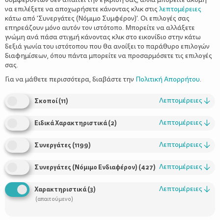
να επιλέξετε να αποχωρήσετε κάνοντας κλικ στις
λεπτομέρειες
κάτω από 'Συνεργάτες (Νόμιμο Συμφέρον)'. Οι επιλογές σας
επηρεάζουν μόνο αυτόν τον ιστότοπο. Μπορείτε να αλλάξετε
γνώμη ανά πάσα στιγμή κάνοντας κλικ στο εικονίδιο στην κάτω
δεξιά γωνία του ιστότοπου που θα ανοίξει το παράθυρο επιλογών
διαφημίσεων, όπου πάντα μπορείτε να προσαρμόσετε τις επιλογές
σας.
Είναι βέβαιο ότι όλοι οι γονείς πλέον γνωρίζουν για τη σημασία
του ασβεστίου στη διατροφή των παιδιών και των εφήβων.
Για να μάθετε περισσότερα, διαβάστε την
Πολιτική Απορρήτου
.
Ωστόσο, οι μελέτες που προέρχονται από πολλές ανεπτυγμένες
χώρες δείχνουν ότι η κατανάλωση ασβεστίου από τα παιδιά,
Λεπτομέρειες
↓
Σκοποί
(
11
)
αλλά και τους εφήβους, είναι ανησυχητικά χαμηλή. Θεωρούμε
λοιπόν απαραίτητο να υπενθυμίσουμε κάποια πράγματα για τη
Λεπτομέρειες
↓
Ειδικά Χαρακτηριστικά
(
2
)
σημασία του ασβεστίου, για το πόσο ασβέστιο χρειάζονται τα
παιδιά, αλλά να δώσουμε και κάποιες ιδέες για την
Λεπτομέρειες
↓
Συνεργάτες
(
1199
)
«προώθηση» των τροφίμων που είναι πλούσια σε ασβέστιο στα
πιο «δύσκολα» παιδιά.
Λεπτομέρειες
↓
Συνεργάτες (Νόμιμο Ενδιαφέρον)
(
427
)
Ο ρόλος του ασβεστίου στον οργανισμό
Λεπτομέρειες
↓
Χαρακτηριστικά
(
3
)
Ο βασικός ρόλος του ασβεστίου στον οργανισμό είναι το
(απαιτούμενο)
χτίσιμο του σκελετού
δοντιών
, αλλά και των
και των
νυχιών
. Αν και είναι εξαιρετικά σημαντικό να εξασφαλίζεται η