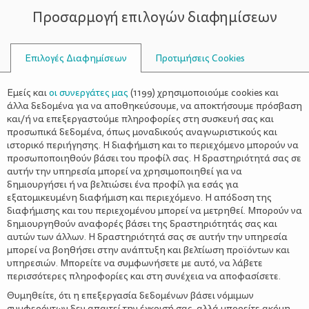
Προσαρμογή επιλογών διαφημίσεων
ΣΥΜΒΟΥΛΟΙ
Επιλογές Διαφημίσεων
Προτιμήσεις Cookies
ΔΙΑΤΡΟΦΉ
ΠΑΙΔΊ
>
Ο ρόλος του ασβεστίου στον
Εμείς και
οι συνεργάτες μας
(
1199
) χρησιμοποιούμε cookies και
οργανισμό του παιδιού σας
άλλα δεδομένα για να αποθηκεύσουμε, να αποκτήσουμε πρόσβαση
και/ή να επεξεργαστούμε πληροφορίες στη συσκευή σας και
προσωπικά δεδομένα, όπως μοναδικούς αναγνωριστικούς και
ιστορικό περιήγησης. Η διαφήμιση και το περιεχόμενο μπορούν να
προσωποποιηθούν βάσει του προφίλ σας. Η δραστηριότητά σας σε
αυτήν την υπηρεσία μπορεί να χρησιμοποιηθεί για να
δημιουργήσει ή να βελτιώσει ένα προφίλ για εσάς για
εξατομικευμένη διαφήμιση και περιεχόμενο. Η απόδοση της
διαφήμισης και του περιεχομένου μπορεί να μετρηθεί. Μπορούν να
δημιουργηθούν αναφορές βάσει της δραστηριότητάς σας και
αυτών των άλλων. Η δραστηριότητά σας σε αυτήν την υπηρεσία
μπορεί να βοηθήσει στην ανάπτυξη και βελτίωση προϊόντων και
υπηρεσιών. Μπορείτε να συμφωνήσετε με αυτό, να λάβετε
περισσότερες πληροφορίες και στη συνέχεια να αποφασίσετε.
Θυμηθείτε, ότι η επεξεργασία δεδομένων βάσει νόμιμων
συμφερόντων δεν απαιτεί την έγκρισή σας, αλλά μπορείτε ακόμη