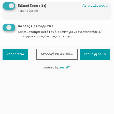
Λεπτομέρειες
↓
Ειδικοί Σκοποί
(
3
)
(απαιτούμενο)
Το καθημερινό γάλα
Για όλες τις εφαρμογές
Χρησιμοποίησε αυτό τον διακόπτη για να ενεργοποιήσεις/
απενεργοποιήσεις όλες τις εφαρμογές.
Απόρριπτω
Αποδοχή επιλεγμένων
Αποδοχή όλων
powered by
createIT