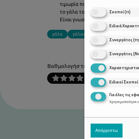
τιμωρία που του επιβάλλετε εσεί
το γάλα του. Δεν θυμώνετε, δεν α
Σκοποί
(
11
)
Είναι γνωστό σε όλους πως δεν επ
Ειδικά Χαρακτ
γάλα
γάλακτος
διατροφή
κ
Συνεργάτες
(
11
Συνεργάτες (Ν
Βαθμολογήστε αυτό το άρθρο :
Χαρακτηριστι
Ειδικοί Σκοποί
Για όλες τις εφ
Χρησιμοποίησε α
Απόρριπτω