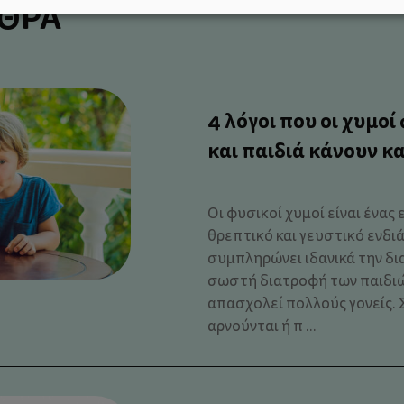
ΡΘΡΑ
4 λόγοι που οι χυμοί
και παιδιά κάνουν κ
Οι φυσικοί χυμοί είναι ένας
θρεπτικό και γευστικό ενδι
συμπληρώνει ιδανικά την δι
σωστή διατροφή των παιδιώ
απασχολεί πολλούς γονείς. 
αρνούνται ή π ...