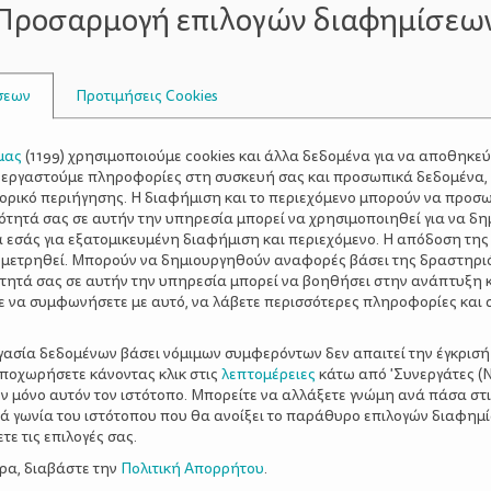
Προσαρμογή επιλογών διαφημίσεω
ς κι οι μεγάλοι. Το μπιμπερόν είναι της μπέμπας. (Δίνετε σ
 και να θέλει να τη μιμηθεί. Δεν τον αποπαίρνετε που προσ
ου γενικά φέρεται σαν μεγάλο παιδί.)
σεων
Προτιμήσεις Cookies
Αποφύγετε αυτή τη φράση. Δεν είναι καλή ιδέα να νομίζει ότ
μας
(
1199
) χρησιμοποιούμε cookies και άλλα δεδομένα για να αποθηκε
ξεργαστούμε πληροφορίες στη συσκευή σας και προσωπικά δεδομένα,
ε). Πίνει γάλα γιατί του είναι απαραίτητο. Μπορείτε να πεί
τορικό περιήγησης. Η διαφήμιση και το περιεχόμενο μπορούν να προσ
 να το χύσεις ή πριν κρυώσει (επιβραβεύετε μια δεξιότητα
ότητά σας σε αυτήν την υπηρεσία μπορεί να χρησιμοποιηθεί για να δη
α εσάς για εξατομικευμένη διαφήμιση και περιεχόμενο. Η απόδοση της
 μετρηθεί. Μπορούν να δημιουργηθούν αναφορές βάσει της δραστηρι
τητά σας σε αυτήν την υπηρεσία μπορεί να βοηθήσει στην ανάπτυξη 
ε να συμφωνήσετε με αυτό, να λάβετε περισσότερες πληροφορίες και 
α σου αμέσως, δεν έχει βόλτα. (Διαγράψτε καλύτερα αυτή
ποτελεσματική. Είναι κρίμα κι εσείς και το παιδί να στενο
ργασία δεδομένων βάσει νόμιμων συμφερόντων δεν απαιτεί την έγκρισή
αποχωρήσετε κάνοντας κλικ στις
λεπτομέρειες
κάτω από 'Συνεργάτες (Ν
ν μόνο αυτόν τον ιστότοπο. Μπορείτε να αλλάξετε γνώμη ανά πάσα στι
ξιά γωνία του ιστότοπου που θα ανοίξει το παράθυρο επιλογών διαφημ
άλα σου. Όσο πιο γρήγορα ξεκινήσουμε για βόλτα, τόσο το 
ε τις επιλογές σας.
όλτα είναι δεδομένα. Δεν έχει στην πραγματικότητα λογική
ερα, διαβάστε την
Πολιτική Απορρήτου
.
Αν καθυστερήσει να πιει το γάλα, αυτό θα πάρει χρόνο από 