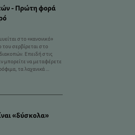
πών - Πρώτη φορά
ρό
μυείται στο «κανονικό»
ο του σερβίρεται στο
διακοπών. Επειδή στις
ν μπορείτε να μεταφέρετε
όφιμα, τα λαχανικά ...
είναι «δύσκολα»