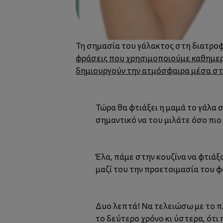
Τη σημασία του γάλακτος στη διατροφ
φράσεις που χρησιμοποιούμε καθημεριν
δημιουργούν την ατμόσφαιρα μέσα στ
Τώρα θα φτιάξει η μαμά το γάλα σο
σημαντικό να του μιλάτε όσο πιο 
Έλα, πάμε στην κουζίνα να φτιάξ
μαζί του την προετοιμασία του φ
Δυο λεπτά! Να τελειώσω με το πλυ
το δεύτερο χρόνο κι ύστερα, ότι