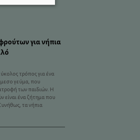
 φρούτων για νήπια
αλό
 εύκολος τρόπος για ένα
άμεσο γεύμα, που
ατροφή των παιδιών. Η
ν είναι ένα ζήτημα που
Συνήθως, τα νήπια