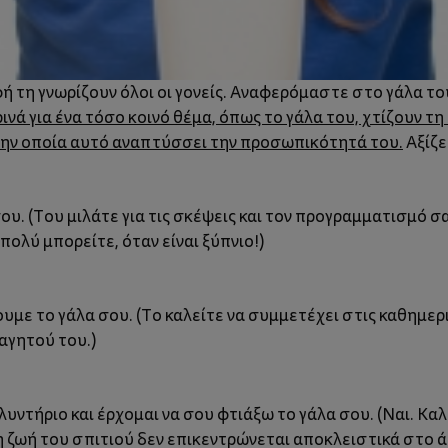
ή τη γνωρίζουν όλοι οι γονείς. Αναφερόμαστε στο γάλα τ
ά για ένα τόσο κοινό θέμα, όπως το γάλα του, χτίζουν τη 
ην οποία αυτό αναπτύσσει την προσωπικότητά του.
Αξίζε
υ. (Του μιλάτε για τις σκέψεις και τον προγραμματισμό σας
πολύ μπορείτε, όταν είναι ξύπνιο!)
ουμε το γάλα σου. (Το καλείτε να συμμετέχει στις καθημε
αγητού του.)
ντήριο και έρχομαι να σου φτιάξω το γάλα σου. (Ναι. Καλό
 η ζωή του σπιτιού δεν επικεντρώνεται αποκλειστικά στο 