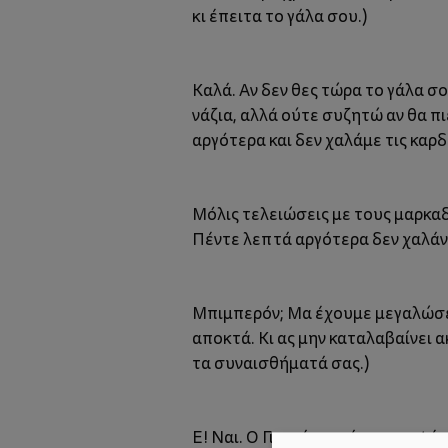
κι έπειτα το γάλα σου.)
Καλά. Αν δεν θες τώρα το γάλα σ
νάζια, αλλά ούτε συζητώ αν θα πιε
αργότερα και δεν χαλάμε τις καρδι
Μόλις τελειώσεις με τους μαρκαδ
Πέντε λεπτά αργότερα δεν χαλάνε 
Μπιμπερόν; Μα έχουμε μεγαλώσει 
αποκτά. Κι ας μην καταλαβαίνει α
τα συναισθήματά σας.)
Ε! Ναι. Ο Γιαννάκης κάνει στα ψέμ