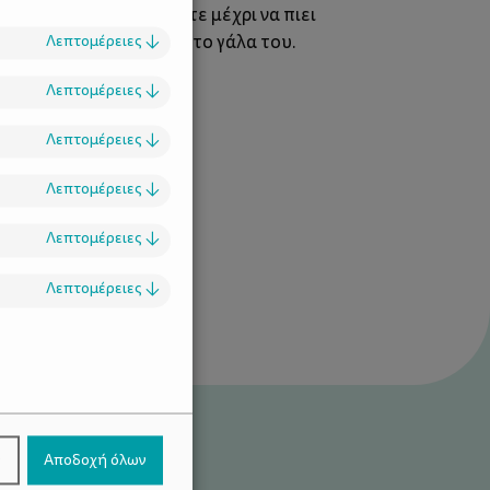
ρά να …χαζοκαθυστερείτε μέχρι να πιει
σετε πριν τελειώσει με το γάλα του.
Λεπτομέρειες
↓
 το γάλα του!)
Λεπτομέρειες
↓
ιτζάνι
Λεπτομέρειες
↓
Λεπτομέρειες
↓
Λεπτομέρειες
↓
Λεπτομέρειες
↓
.
ν
Αποδοχή όλων