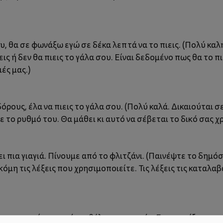
ου, θα σε φωνάξω εγώ σε δέκα λεπτά να το πιεις. (Πολύ κ
ις ή δεν θα πιεις το γάλα σου. Είναι δεδομένο πως θα το πιε
ές μας.)
όρους, έλα να πιεις το γάλα σου. (Πολύ καλά. Δικαιούται
το ρυθμό του. Θα μάθει κι αυτό να σέβεται το δικό σας χρ
πια γιαγιά. Πίνουμε από το φλιτζάνι. (Παινέψτε το δημόσι
κόμη τις λέξεις που χρησιμοποιείτε. Τις λέξεις τις καταλαβ
ατα πως είναι μωρό και θέλει μπιμπερόν. Για να παίξουμε το