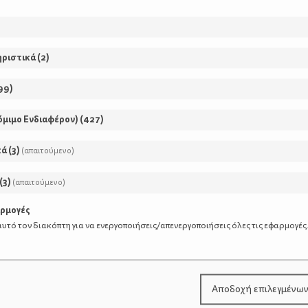
ς. Φυσικό είναι που προτιμάτε κι εσείς να πάτε βόλτα, πα
πειλείτε. Απλώς, δεν σας περνάει καν από το νου να ξεκινή
ιτρέπεται ν’ αφήνει κανείς μισοτελειωμένο το φλιτζάνι με
ηριστικά
(
2
)
αθημερινές δραστηριότητες
Μπιμπερόν
παιδί
φλ
99
)
όμιμο Ενδιαφέρον)
(
427
)
κά
(
3
)
(απαιτούμενο)
(
3
)
(απαιτούμενο)
αρμογές
υτό τον διακόπτη για να ενεργοποιήσεις/απενεργοποιήσεις όλες τις εφαρμογές
Αποδοχή επιλεγμένω