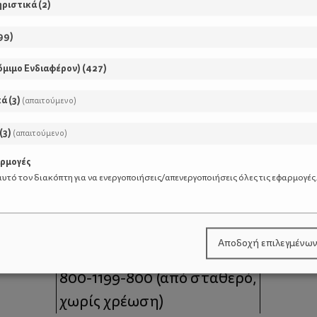
ηριστικά
(
2
)
99
)
όμιμο Ενδιαφέρον)
(
427
)
κά
(
3
)
(απαιτούμενο)
(
3
)
(απαιτούμενο)
αρμογές
υτό τον διακόπτη για να ενεργοποιήσεις/απενεργοποιήσεις όλες τις εφαρμογές
μοι
Επικοινωνία
Αποδοχή επιλεγμένω
 moms
Τηλέφωνο Επικοινωνίας:
800-1199-800
(από σταθερό,
χωρίς χρέωση)