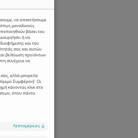
ύσουμε, να αποκτήσουμε
 όπως μοναδικούς
ωποποιηθούν βάσει του
μιουργήσει ή να
 διαφήμισης και του
ότητάς σας και αυτών
και βελτίωση προϊόντων
στη συνέχεια να
 σας, αλλά μπορείτε
όμιμο Συμφέρον)'. Οι
γμή κάνοντας κλικ στο
ίσεων, όπου πάντα
Λεπτομέρειες
↓