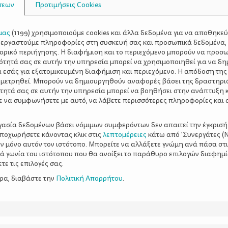
σεων
Προτιμήσεις Cookies
μας
(
1199
) χρησιμοποιούμε cookies και άλλα δεδομένα για να αποθηκε
ξεργαστούμε πληροφορίες στη συσκευή σας και προσωπικά δεδομένα,
τορικό περιήγησης. Η διαφήμιση και το περιεχόμενο μπορούν να προσ
ότητά σας σε αυτήν την υπηρεσία μπορεί να χρησιμοποιηθεί για να δη
α εσάς για εξατομικευμένη διαφήμιση και περιεχόμενο. Η απόδοση της
 μετρηθεί. Μπορούν να δημιουργηθούν αναφορές βάσει της δραστηρι
τητά σας σε αυτήν την υπηρεσία μπορεί να βοηθήσει στην ανάπτυξη 
ε να συμφωνήσετε με αυτό, να λάβετε περισσότερες πληροφορίες και 
ργασία δεδομένων βάσει νόμιμων συμφερόντων δεν απαιτεί την έγκρισή
αποχωρήσετε κάνοντας κλικ στις
λεπτομέρειες
κάτω από 'Συνεργάτες (Ν
ν μόνο αυτόν τον ιστότοπο. Μπορείτε να αλλάξετε γνώμη ανά πάσα στι
ξιά γωνία του ιστότοπου που θα ανοίξει το παράθυρο επιλογών διαφημ
ε τις επιλογές σας.
ερα, διαβάστε την
Πολιτική Απορρήτου
.