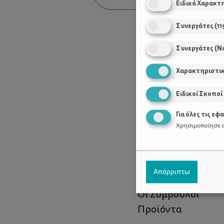
Ειδικά Χαρακτ
Συνεργάτες
(
11
Συνεργάτες (Ν
Χαρακτηριστι
Ειδικοί Σκοποί
Για όλες τις εφ
Χρησιμοποίησε α
Χρήσιμοι Σύνδεσ
Απόρριπτω
Τι είναι το ΔΕΛΤΑ
Οι Σύμβουλοι
Προϊόντα