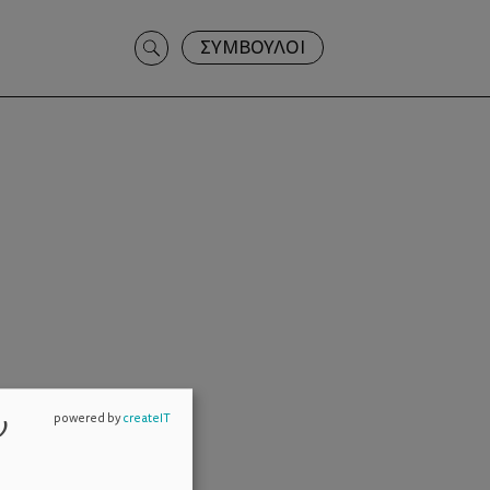
Search
ΣΥΜΒΟΥΛΟΙ
for:
ν
powered by
createIT