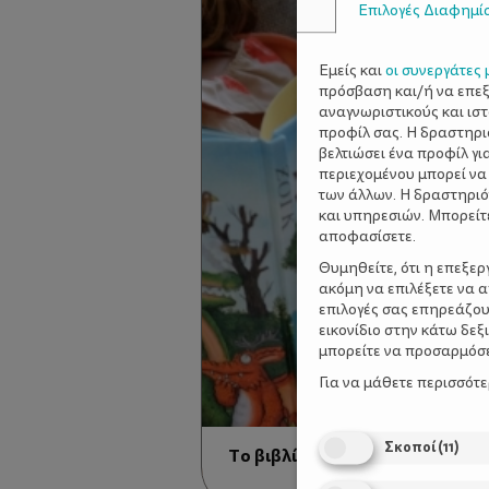
Επιλογές Διαφημί
Εμείς και
οι συνεργάτες 
πρόσβαση και/ή να επε
αναγνωριστικούς και ισ
προφίλ σας. Η δραστηρι
βελτιώσει ένα προφίλ γι
περιεχομένου μπορεί να
των άλλων. Η δραστηριό
και υπηρεσιών. Μπορείτ
αποφασίσετε.
Θυμηθείτε, ότι η επεξε
ακόμη να επιλέξετε να 
επιλογές σας επηρεάζου
εικονίδιο στην κάτω δε
μπορείτε να προσαρμόσετ
Για να μάθετε περισσότ
Σκοποί
(
11
)
Το βιβλίο του μήνα: «Ζογκ»