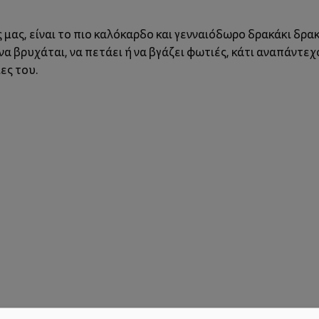
μας, είναι το πιο καλόκαρδο και γενναιόδωρο δρακάκι δρακ
α βρυχάται, να πετάει ή να βγάζει φωτιές, κάτι αναπάντεχ
ες του.