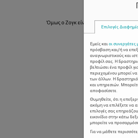
Όμως ο Ζογκ είναι τυχερός γιατί σε κ
Επιλογές Διαφημί
Εμείς και
οι συνεργάτες 
πρόσβαση και/ή να επε
αναγνωριστικούς και ισ
προφίλ σας. Η δραστηρι
βελτιώσει ένα προφίλ γι
περιεχομένου μπορεί να
των άλλων. Η δραστηριό
και υπηρεσιών. Μπορείτ
αποφασίσετε.
Θυμηθείτε, ότι η επεξε
ακόμη να επιλέξετε να 
επιλογές σας επηρεάζου
εικονίδιο στην κάτω δε
μπορείτε να προσαρμόσετ
Για να μάθετε περισσότ