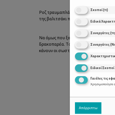
Σκοποί
(
11
)
Ροζ τραυμαπλάστ στη μύτη τη μία φορ
της βαλιτσάκι που έχει πάντα μαζί.
Ειδικά Χαρακτ
Συνεργάτες
(
11
Να όμως που ξαφνικά στο επόμενο μάθη
δρακοπαρέα. Τότε είναι που θα εμφανιστ
Συνεργάτες (Ν
κάνουν οι σωστοί ιππότες.
Χαρακτηριστι
Ειδικοί Σκοποί
Για όλες τις εφ
Χρησιμοποίησε α
Απόρριπτω