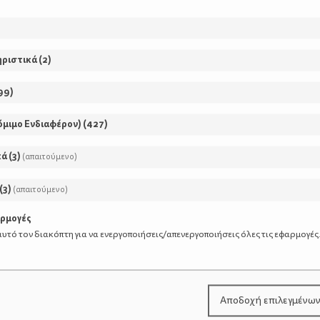
ά, ροζ τραυμαπλάστ στο φτερό την άλλη, η Μαργαριταρένι
ηριστικά
(
2
)
99
)
μα ο μικρός μας δράκος καλείται να κλέψει μία πριγκίπισ
εί και ο ιππότης Σεζένια για να τη σώσει και δεν διστάζει 
όμιμο Ενδιαφέρον)
(
427
)
κά
(
3
)
(απαιτούμενο)
(
3
)
(απαιτούμενο)
αρμογές
υτό τον διακόπτη για να ενεργοποιήσεις/απενεργοποιήσεις όλες τις εφαρμογές
Αποδοχή επιλεγμένω