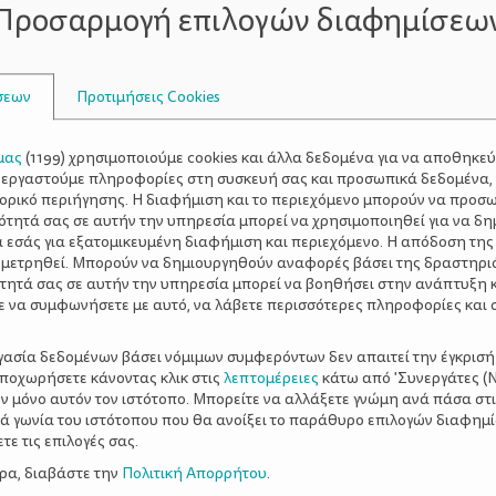
Προσαρμογή επιλογών διαφημίσεω
άθε πάθημά του τον προστατεύει μία γλυκιά, καλοσυνάτη π
σεων
Προτιμήσεις Cookies
μας
(
1199
) χρησιμοποιούμε cookies και άλλα δεδομένα για να αποθηκε
ξεργαστούμε πληροφορίες στη συσκευή σας και προσωπικά δεδομένα,
τορικό περιήγησης. Η διαφήμιση και το περιεχόμενο μπορούν να προσ
ότητά σας σε αυτήν την υπηρεσία μπορεί να χρησιμοποιηθεί για να δη
α εσάς για εξατομικευμένη διαφήμιση και περιεχόμενο. Η απόδοση της
 μετρηθεί. Μπορούν να δημιουργηθούν αναφορές βάσει της δραστηρι
τητά σας σε αυτήν την υπηρεσία μπορεί να βοηθήσει στην ανάπτυξη 
ε να συμφωνήσετε με αυτό, να λάβετε περισσότερες πληροφορίες και 
ργασία δεδομένων βάσει νόμιμων συμφερόντων δεν απαιτεί την έγκρισή
αποχωρήσετε κάνοντας κλικ στις
λεπτομέρειες
κάτω από 'Συνεργάτες (Ν
ν μόνο αυτόν τον ιστότοπο. Μπορείτε να αλλάξετε γνώμη ανά πάσα στι
ξιά γωνία του ιστότοπου που θα ανοίξει το παράθυρο επιλογών διαφημ
ε τις επιλογές σας.
ερα, διαβάστε την
Πολιτική Απορρήτου
.