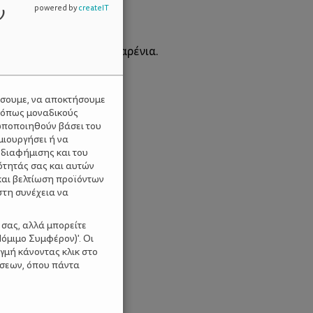
ν
powered by
createIT
ριγκίπισσα, η Μαργαριταρένια.
ύσουμε, να αποκτήσουμε
 όπως μοναδικούς
ωποποιηθούν βάσει του
μιουργήσει ή να
 διαφήμισης και του
ότητάς σας και αυτών
και βελτίωση προϊόντων
στη συνέχεια να
 σας, αλλά μπορείτε
όμιμο Συμφέρον)'. Οι
γμή κάνοντας κλικ στο
ίσεων, όπου πάντα