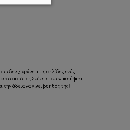
α που δεν χωράνε στις σελίδες ενός
ά και ο ιππότης Σεζένια με ανακούφιση
 την άδεια να γίνει βοηθός της!