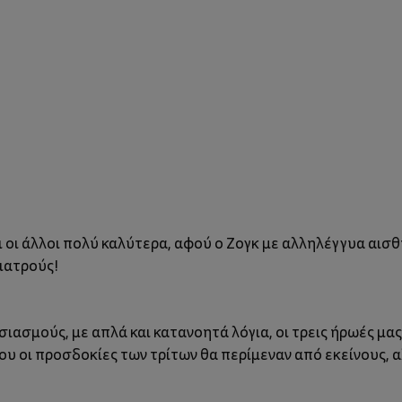
ι οι άλλοι πολύ καλύτερα, αφού ο Ζογκ με αλληλέγγυα αισθ
γιατρούς!
σιασμούς, με απλά και κατανοητά λόγια, οι τρεις ήρωές μα
που οι προσδοκίες των τρίτων θα περίμεναν από εκείνους, 