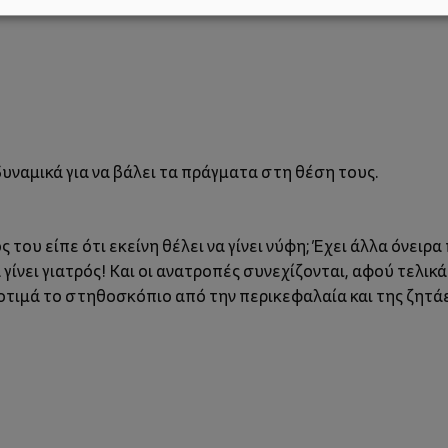
υναμικά για να βάλει τα πράγματα στη θέση τους.
 του είπε ότι εκείνη θέλει να γίνει νύφη; Έχει άλλα όνειρ
γίνει γιατρός! Και οι ανατροπές συνεχίζονται, αφού τελικ
οτιμά το στηθοσκόπιο από την περικεφαλαία και της ζητάει