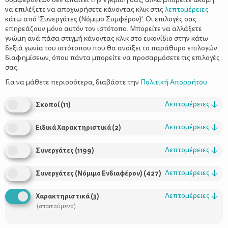
να επιλέξετε να αποχωρήσετε κάνοντας κλικ στις
λεπτομέρειες
κάτω από 'Συνεργάτες (Νόμιμο Συμφέρον)'. Οι επιλογές σας
επηρεάζουν μόνο αυτόν τον ιστότοπο. Μπορείτε να αλλάξετε
γνώμη ανά πάσα στιγμή κάνοντας κλικ στο εικονίδιο στην κάτω
δεξιά γωνία του ιστότοπου που θα ανοίξει το παράθυρο επιλογών
Το βιβλίο του μήνα: «Ζογκ»
διαφημίσεων, όπου πάντα μπορείτε να προσαρμόσετε τις επιλογές
σας.
Για να μάθετε περισσότερα, διαβάστε την
Πολιτική Απορρήτου
.
Λεπτομέρειες
↓
Σκοποί
(
11
)
Λεπτομέρειες
↓
Ειδικά Χαρακτηριστικά
(
2
)
Λεπτομέρειες
↓
Συνεργάτες
(
1199
)
Λεπτομέρειες
↓
Συνεργάτες (Νόμιμο Ενδιαφέρον)
(
427
)
Χρήσιμοι Σύνδεσμοι
Λεπτομέρειες
↓
Χαρακτηριστικά
(
3
)
Τι είναι το ΔΕΛΤΑ moms
(απαιτούμενο)
Οι Σύμβουλοι