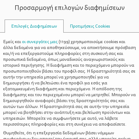
Προσαρμογή επιλογών διαφημίσεων
ΣΥΜΒΟΥΛΟΙ
Επιλογές Διαφημίσεων
Προτιμήσεις Cookies
ΒΙΒΛΊΑ ΓΙΑ ΠΑΙΔΙΆ 5 ΕΤΏΝ
Εμείς και
οι συνεργάτες μας
(
1199
) χρησιμοποιούμε cookies και
άλλα δεδομένα για να αποθηκεύσουμε, να αποκτήσουμε πρόσβαση
και/ή να επεξεργαστούμε πληροφορίες στη συσκευή σας και
προσωπικά δεδομένα, όπως μοναδικούς αναγνωριστικούς και
ιστορικό περιήγησης. Η διαφήμιση και το περιεχόμενο μπορούν να
προσωποποιηθούν βάσει του προφίλ σας. Η δραστηριότητά σας σε
αυτήν την υπηρεσία μπορεί να χρησιμοποιηθεί για να
δημιουργήσει ή να βελτιώσει ένα προφίλ για εσάς για
εξατομικευμένη διαφήμιση και περιεχόμενο. Η απόδοση της
διαφήμισης και του περιεχομένου μπορεί να μετρηθεί. Μπορούν να
δημιουργηθούν αναφορές βάσει της δραστηριότητάς σας και
αυτών των άλλων. Η δραστηριότητά σας σε αυτήν την υπηρεσία
μπορεί να βοηθήσει στην ανάπτυξη και βελτίωση προϊόντων και
υπηρεσιών. Μπορείτε να συμφωνήσετε με αυτό, να λάβετε
περισσότερες πληροφορίες και στη συνέχεια να αποφασίσετε.
Θυμηθείτε, ότι η επεξεργασία δεδομένων βάσει νόμιμων
συμφερόντων δεν απαιτεί την έγκρισή σας, αλλά μπορείτε ακόμη