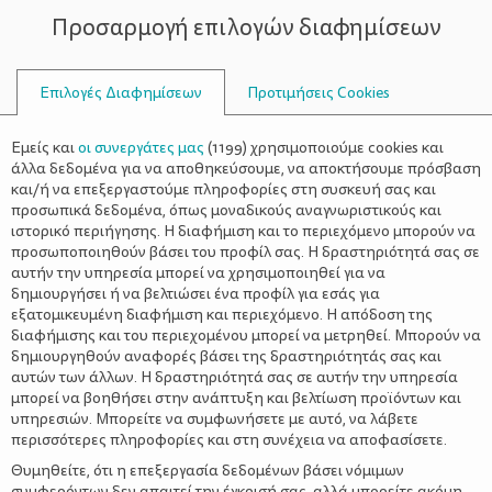
Προσαρμογή επιλογών διαφημίσεων
ΣΥΜΒΟΥΛΟΙ
Επιλογές Διαφημίσεων
Προτιμήσεις Cookies
ΔΡΟΣΕΡΈΣ ΣΑΛΆΤΕΣ
Εμείς και
οι συνεργάτες μας
(
1199
) χρησιμοποιούμε cookies και
άλλα δεδομένα για να αποθηκεύσουμε, να αποκτήσουμε πρόσβαση
και/ή να επεξεργαστούμε πληροφορίες στη συσκευή σας και
προσωπικά δεδομένα, όπως μοναδικούς αναγνωριστικούς και
ιστορικό περιήγησης. Η διαφήμιση και το περιεχόμενο μπορούν να
προσωποποιηθούν βάσει του προφίλ σας. Η δραστηριότητά σας σε
αυτήν την υπηρεσία μπορεί να χρησιμοποιηθεί για να
δημιουργήσει ή να βελτιώσει ένα προφίλ για εσάς για
εξατομικευμένη διαφήμιση και περιεχόμενο. Η απόδοση της
διαφήμισης και του περιεχομένου μπορεί να μετρηθεί. Μπορούν να
δημιουργηθούν αναφορές βάσει της δραστηριότητάς σας και
αυτών των άλλων. Η δραστηριότητά σας σε αυτήν την υπηρεσία
μπορεί να βοηθήσει στην ανάπτυξη και βελτίωση προϊόντων και
υπηρεσιών. Μπορείτε να συμφωνήσετε με αυτό, να λάβετε
περισσότερες πληροφορίες και στη συνέχεια να αποφασίσετε.
Θυμηθείτε, ότι η επεξεργασία δεδομένων βάσει νόμιμων
συμφερόντων δεν απαιτεί την έγκρισή σας, αλλά μπορείτε ακόμη