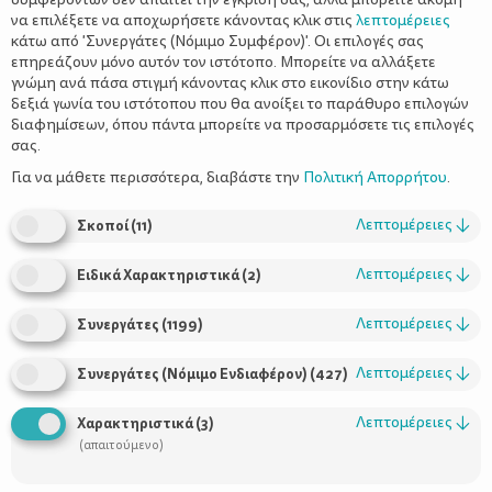
να επιλέξετε να αποχωρήσετε κάνοντας κλικ στις
λεπτομέρειες
κάτω από 'Συνεργάτες (Νόμιμο Συμφέρον)'. Οι επιλογές σας
επηρεάζουν μόνο αυτόν τον ιστότοπο. Μπορείτε να αλλάξετε
γνώμη ανά πάσα στιγμή κάνοντας κλικ στο εικονίδιο στην κάτω
δεξιά γωνία του ιστότοπου που θα ανοίξει το παράθυρο επιλογών
6 δροσερές ανοιξιάτικες σαλάτες
διαφημίσεων, όπου πάντα μπορείτε να προσαρμόσετε τις επιλογές
σας.
Για να μάθετε περισσότερα, διαβάστε την
Πολιτική Απορρήτου
.
Λεπτομέρειες
↓
Σκοποί
(
11
)
Λεπτομέρειες
↓
Ειδικά Χαρακτηριστικά
(
2
)
Λεπτομέρειες
↓
Συνεργάτες
(
1199
)
Λεπτομέρειες
↓
Συνεργάτες (Νόμιμο Ενδιαφέρον)
(
427
)
Χρήσιμοι Σύνδεσμοι
Λεπτομέρειες
↓
Χαρακτηριστικά
(
3
)
Τι είναι το ΔΕΛΤΑ moms
(απαιτούμενο)
Οι Σύμβουλοι