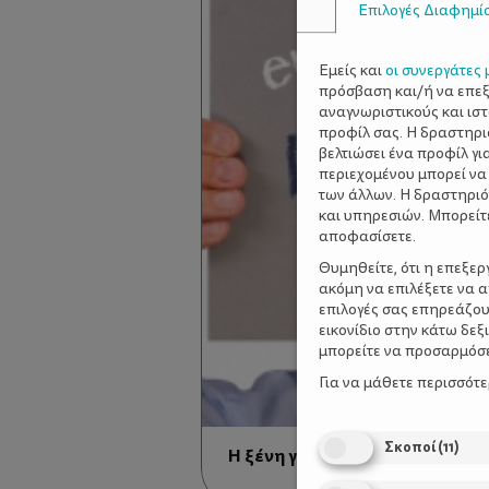
Επιλογές Διαφημί
Εμείς και
οι συνεργάτες 
πρόσβαση και/ή να επε
αναγνωριστικούς και ισ
προφίλ σας. Η δραστηρι
βελτιώσει ένα προφίλ γι
περιεχομένου μπορεί να
των άλλων. Η δραστηριό
και υπηρεσιών. Μπορείτ
αποφασίσετε.
Θυμηθείτε, ότι η επεξε
ακόμη να επιλέξετε να 
επιλογές σας επηρεάζου
εικονίδιο στην κάτω δε
μπορείτε να προσαρμόσετ
Για να μάθετε περισσότ
Σκοποί
(
11
)
Η ξένη γλώσσα στην προσχολι