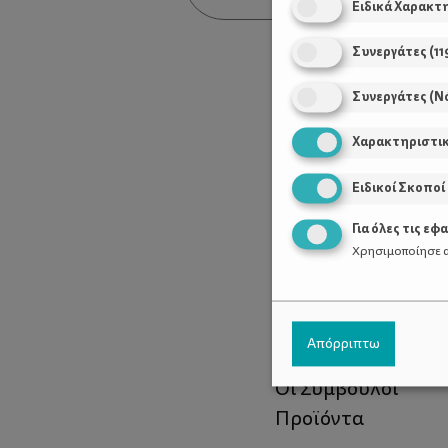
Ειδικά Χαρακτ
Συνεργάτες
(
11
Συνεργάτες (Ν
Χαρακτηριστι
Ειδικοί Σκοποί
Για όλες τις εφ
Χρησιμοποίησε α
Χρήσιμοι Σύνδεσ
Απόρριπτω
Τι είναι το ΔΕΛΤΑ
Οι Σύμβουλοι
Προϊόντα