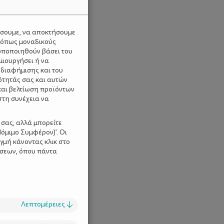
ύσουμε, να αποκτήσουμε
 όπως μοναδικούς
ωποποιηθούν βάσει του
μιουργήσει ή να
 διαφήμισης και του
ότητάς σας και αυτών
και βελτίωση προϊόντων
στη συνέχεια να
 σας, αλλά μπορείτε
όμιμο Συμφέρον)'. Οι
γμή κάνοντας κλικ στο
ίσεων, όπου πάντα
Λεπτομέρειες
↓