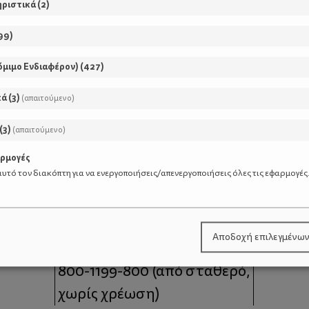
ηριστικά
(
2
)
99
)
όμιμο Ενδιαφέρον)
(
427
)
κά
(
3
)
(απαιτούμενο)
(
3
)
(απαιτούμενο)
αρμογές
υτό τον διακόπτη για να ενεργοποιήσεις/απενεργοποιήσεις όλες τις εφαρμογές
μοι
Επικοινωνία
Αποδοχή επιλεγμένω
 moms
Τηλέφωνο Επικοινωνίας:
800-1199-800
(από σταθερό,
χωρίς χρέωση)