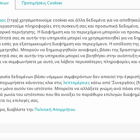
σεων
Προτιμήσεις Cookies
μας
(
1199
) χρησιμοποιούμε cookies και άλλα δεδομένα για να αποθηκε
ξεργαστούμε πληροφορίες στη συσκευή σας και προσωπικά δεδομένα,
τορικό περιήγησης. Η διαφήμιση και το περιεχόμενο μπορούν να προσ
ότητά σας σε αυτήν την υπηρεσία μπορεί να χρησιμοποιηθεί για να δη
α εσάς για εξατομικευμένη διαφήμιση και περιεχόμενο. Η απόδοση της
 μετρηθεί. Μπορούν να δημιουργηθούν αναφορές βάσει της δραστηρι
τητά σας σε αυτήν την υπηρεσία μπορεί να βοηθήσει στην ανάπτυξη 
ε να συμφωνήσετε με αυτό, να λάβετε περισσότερες πληροφορίες και 
ργασία δεδομένων βάσει νόμιμων συμφερόντων δεν απαιτεί την έγκρισή
αποχωρήσετε κάνοντας κλικ στις
λεπτομέρειες
κάτω από 'Συνεργάτες (Ν
ν μόνο αυτόν τον ιστότοπο. Μπορείτε να αλλάξετε γνώμη ανά πάσα στι
ξιά γωνία του ιστότοπου που θα ανοίξει το παράθυρο επιλογών διαφημ
ε τις επιλογές σας.
ερα, διαβάστε την
Πολιτική Απορρήτου
.
κή ηλικία