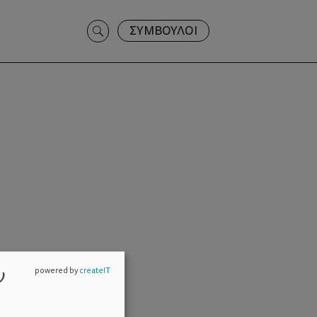
Search
ΣΥΜΒΟΥΛΟΙ
for:
ν
powered by
createIT