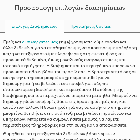
Προσαρμογή επιλογών διαφημίσεων
ΣΥΜΒΟΥΛΟΙ
Επιλογές Διαφημίσεων
Προτιμήσεις Cookies
Η ΖΩΉ ΜΕ ΈΝΑ ΝΉΠΙΟ
ΝΉΠΙΟ
>
Η ξένη γλώσσα στην προσχολική
Εμείς και
οι συνεργάτες μας
(
1199
) χρησιμοποιούμε cookies και
ηλικία
άλλα δεδομένα για να αποθηκεύσουμε, να αποκτήσουμε πρόσβαση
και/ή να επεξεργαστούμε πληροφορίες στη συσκευή σας και
προσωπικά δεδομένα, όπως μοναδικούς αναγνωριστικούς και
ιστορικό περιήγησης. Η διαφήμιση και το περιεχόμενο μπορούν να
προσωποποιηθούν βάσει του προφίλ σας. Η δραστηριότητά σας σε
αυτήν την υπηρεσία μπορεί να χρησιμοποιηθεί για να
δημιουργήσει ή να βελτιώσει ένα προφίλ για εσάς για
εξατομικευμένη διαφήμιση και περιεχόμενο. Η απόδοση της
διαφήμισης και του περιεχομένου μπορεί να μετρηθεί. Μπορούν να
δημιουργηθούν αναφορές βάσει της δραστηριότητάς σας και
αυτών των άλλων. Η δραστηριότητά σας σε αυτήν την υπηρεσία
μπορεί να βοηθήσει στην ανάπτυξη και βελτίωση προϊόντων και
υπηρεσιών. Μπορείτε να συμφωνήσετε με αυτό, να λάβετε
περισσότερες πληροφορίες και στη συνέχεια να αποφασίσετε.
Θυμηθείτε, ότι η επεξεργασία δεδομένων βάσει νόμιμων
συμφερόντων δεν απαιτεί την έγκρισή σας, αλλά μπορείτε ακόμη