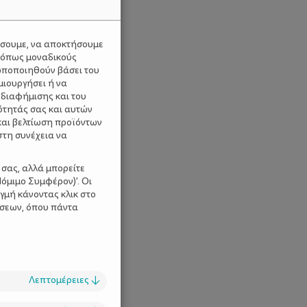
ύσουμε, να αποκτήσουμε
 όπως μοναδικούς
ωποποιηθούν βάσει του
μιουργήσει ή να
 διαφήμισης και του
ότητάς σας και αυτών
και βελτίωση προϊόντων
στη συνέχεια να
 σας, αλλά μπορείτε
όμιμο Συμφέρον)'. Οι
γμή κάνοντας κλικ στο
ίσεων, όπου πάντα
Λεπτομέρειες
↓