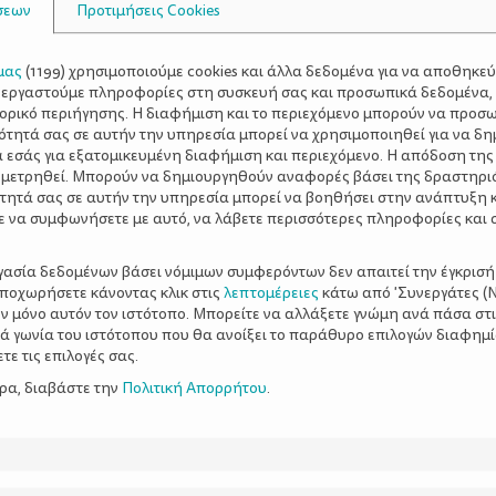
σεων
Προτιμήσεις Cookies
μας
(
1199
) χρησιμοποιούμε cookies και άλλα δεδομένα για να αποθηκε
ξεργαστούμε πληροφορίες στη συσκευή σας και προσωπικά δεδομένα,
τορικό περιήγησης. Η διαφήμιση και το περιεχόμενο μπορούν να προσ
ότητά σας σε αυτήν την υπηρεσία μπορεί να χρησιμοποιηθεί για να δη
α εσάς για εξατομικευμένη διαφήμιση και περιεχόμενο. Η απόδοση της
 μετρηθεί. Μπορούν να δημιουργηθούν αναφορές βάσει της δραστηρι
τητά σας σε αυτήν την υπηρεσία μπορεί να βοηθήσει στην ανάπτυξη 
ε να συμφωνήσετε με αυτό, να λάβετε περισσότερες πληροφορίες και 
ργασία δεδομένων βάσει νόμιμων συμφερόντων δεν απαιτεί την έγκρισή
αποχωρήσετε κάνοντας κλικ στις
λεπτομέρειες
κάτω από 'Συνεργάτες (Ν
ν μόνο αυτόν τον ιστότοπο. Μπορείτε να αλλάξετε γνώμη ανά πάσα στι
ξιά γωνία του ιστότοπου που θα ανοίξει το παράθυρο επιλογών διαφημ
ε τις επιλογές σας.
ερα, διαβάστε την
Πολιτική Απορρήτου
.