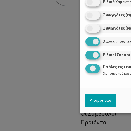
Ειδικά Χαρακτ
Συνεργάτες
(
11
Συνεργάτες (Ν
Χαρακτηριστι
Ειδικοί Σκοποί
Για όλες τις εφ
Χρησιμοποίησε α
Χρήσιμοι Σύνδεσ
Απόρριπτω
Τι είναι το ΔΕΛΤΑ
Οι Σύμβουλοι
Προϊόντα