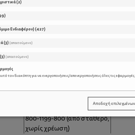
ηριστικά
(
2
)
99
)
όμιμο Ενδιαφέρον)
(
427
)
κά
(
3
)
(απαιτούμενο)
(
3
)
(απαιτούμενο)
αρμογές
υτό τον διακόπτη για να ενεργοποιήσεις/απενεργοποιήσεις όλες τις εφαρμογές
μοι
Επικοινωνία
Αποδοχή επιλεγμένω
 moms
Τηλέφωνο Επικοινωνίας:
800-1199-800
(από σταθερό,
χωρίς χρέωση)