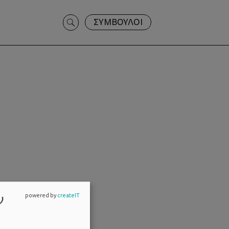
Search
ΣΥΜΒΟΥΛΟΙ
for:
ν
powered by
createIT