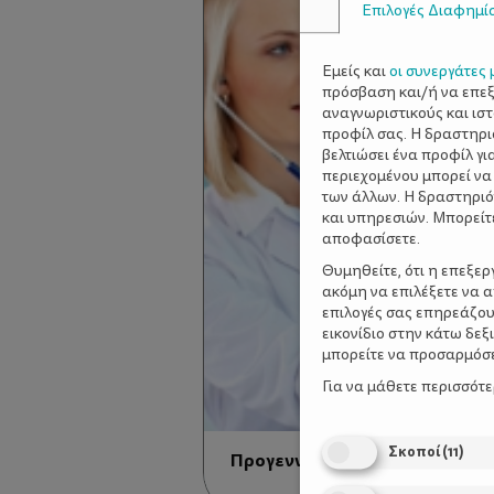
Επιλογές Διαφημί
Εμείς και
οι συνεργάτες 
πρόσβαση και/ή να επε
αναγνωριστικούς και ισ
προφίλ σας. Η δραστηρι
βελτιώσει ένα προφίλ γι
περιεχομένου μπορεί να
των άλλων. Η δραστηριό
και υπηρεσιών. Μπορείτ
αποφασίσετε.
Θυμηθείτε, ότι η επεξε
ακόμη να επιλέξετε να 
επιλογές σας επηρεάζου
εικονίδιο στην κάτω δε
μπορείτε να προσαρμόσετ
Για να μάθετε περισσότ
Σκοποί
(
11
)
Προγεννητικός έλεγχος