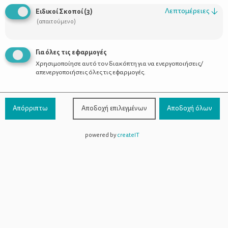
Οι Σύμβουλοι
Λεπτομέρειες
↓
Ειδικοί Σκοποί
(
3
)
Προϊόντα
(απαιτούμενο)
Για όλες τις εφαρμογές
Χρησιμοποίησε αυτό τον διακόπτη για να ενεργοποιήσεις/
Επικοινωνία
απενεργοποιήσεις όλες τις εφαρμογές.
Τηλέφωνο Επικοινωνίας:
800-1199-800
(από σταθερό,
Απόρριπτω
Αποδοχή επιλεγμένων
Αποδοχή όλων
χωρίς χρέωση)
powered by
createIT
Facebook
Instagram
Youtube
Spotify