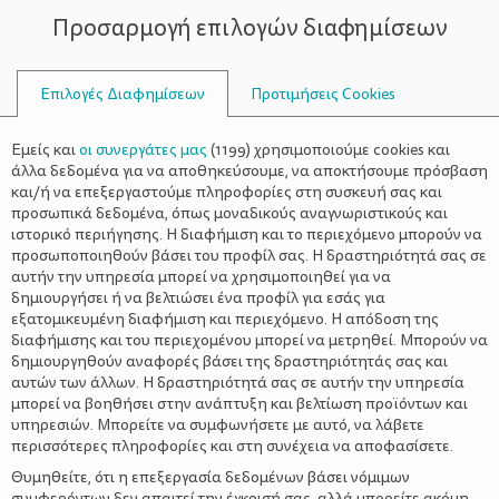
Προσαρμογή επιλογών διαφημίσεων
ΣΥΜΒΟΥΛΟΙ
Επιλογές Διαφημίσεων
Προτιμήσεις Cookies
ΕΜΕΊΣ
Εμείς και
οι συνεργάτες μας
(
1199
) χρησιμοποιούμε cookies και
άλλα δεδομένα για να αποθηκεύσουμε, να αποκτήσουμε πρόσβαση
και/ή να επεξεργαστούμε πληροφορίες στη συσκευή σας και
προσωπικά δεδομένα, όπως μοναδικούς αναγνωριστικούς και
ιστορικό περιήγησης. Η διαφήμιση και το περιεχόμενο μπορούν να
προσωποποιηθούν βάσει του προφίλ σας. Η δραστηριότητά σας σε
αυτήν την υπηρεσία μπορεί να χρησιμοποιηθεί για να
δημιουργήσει ή να βελτιώσει ένα προφίλ για εσάς για
εξατομικευμένη διαφήμιση και περιεχόμενο. Η απόδοση της
διαφήμισης και του περιεχομένου μπορεί να μετρηθεί. Μπορούν να
δημιουργηθούν αναφορές βάσει της δραστηριότητάς σας και
αυτών των άλλων. Η δραστηριότητά σας σε αυτήν την υπηρεσία
μπορεί να βοηθήσει στην ανάπτυξη και βελτίωση προϊόντων και
υπηρεσιών. Μπορείτε να συμφωνήσετε με αυτό, να λάβετε
περισσότερες πληροφορίες και στη συνέχεια να αποφασίσετε.
Θυμηθείτε, ότι η επεξεργασία δεδομένων βάσει νόμιμων
συμφερόντων δεν απαιτεί την έγκρισή σας, αλλά μπορείτε ακόμη