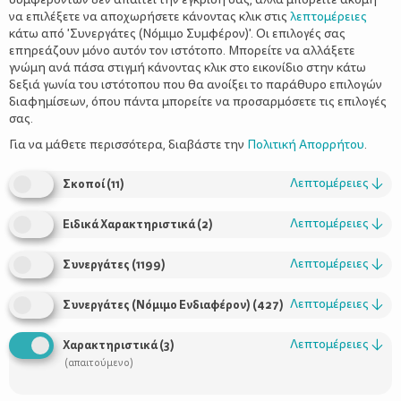
να επιλέξετε να αποχωρήσετε κάνοντας κλικ στις
λεπτομέρειες
κάτω από 'Συνεργάτες (Νόμιμο Συμφέρον)'. Οι επιλογές σας
επηρεάζουν μόνο αυτόν τον ιστότοπο. Μπορείτε να αλλάξετε
γνώμη ανά πάσα στιγμή κάνοντας κλικ στο εικονίδιο στην κάτω
δεξιά γωνία του ιστότοπου που θα ανοίξει το παράθυρο επιλογών
Δημοκρατική συμπεριφορά και
διαφημίσεων, όπου πάντα μπορείτε να προσαρμόσετε τις επιλογές
αυτοεκτίμηση
σας.
Για να μάθετε περισσότερα, διαβάστε την
Πολιτική Απορρήτου
.
Λεπτομέρειες
↓
Σκοποί
(
11
)
Λεπτομέρειες
↓
Ειδικά Χαρακτηριστικά
(
2
)
Λεπτομέρειες
↓
Συνεργάτες
(
1199
)
Λεπτομέρειες
↓
Συνεργάτες (Νόμιμο Ενδιαφέρον)
(
427
)
Χρήσιμοι Σύνδεσμοι
Λεπτομέρειες
↓
Χαρακτηριστικά
(
3
)
(απαιτούμενο)
Τι είναι το ΔΕΛΤΑ moms