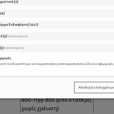
ηριστικά
(
2
)
99
)
όμιμο Ενδιαφέρον)
(
427
)
κά
(
3
)
(απαιτούμενο)
(
3
)
(απαιτούμενο)
αρμογές
υτό τον διακόπτη για να ενεργοποιήσεις/απενεργοποιήσεις όλες τις εφαρμογές
μοι
Επικοινωνία
Αποδοχή επιλεγμένω
 moms
Τηλέφωνο Επικοινωνίας:
800-1199-800
(από σταθερό,
χωρίς χρέωση)