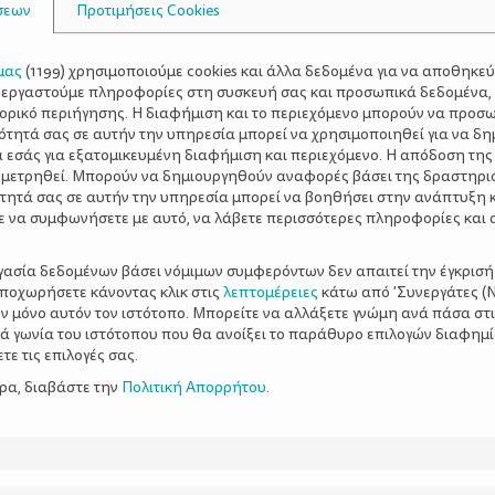
σεων
Προτιμήσεις Cookies
μας
(
1199
) χρησιμοποιούμε cookies και άλλα δεδομένα για να αποθηκε
ξεργαστούμε πληροφορίες στη συσκευή σας και προσωπικά δεδομένα,
τορικό περιήγησης. Η διαφήμιση και το περιεχόμενο μπορούν να προσ
ότητά σας σε αυτήν την υπηρεσία μπορεί να χρησιμοποιηθεί για να δη
α εσάς για εξατομικευμένη διαφήμιση και περιεχόμενο. Η απόδοση της
 μετρηθεί. Μπορούν να δημιουργηθούν αναφορές βάσει της δραστηρι
τητά σας σε αυτήν την υπηρεσία μπορεί να βοηθήσει στην ανάπτυξη 
ε να συμφωνήσετε με αυτό, να λάβετε περισσότερες πληροφορίες και 
ργασία δεδομένων βάσει νόμιμων συμφερόντων δεν απαιτεί την έγκρισή
αποχωρήσετε κάνοντας κλικ στις
λεπτομέρειες
κάτω από 'Συνεργάτες (Ν
ν μόνο αυτόν τον ιστότοπο. Μπορείτε να αλλάξετε γνώμη ανά πάσα στι
ξιά γωνία του ιστότοπου που θα ανοίξει το παράθυρο επιλογών διαφημ
ε τις επιλογές σας.
ερα, διαβάστε την
Πολιτική Απορρήτου
.
ι