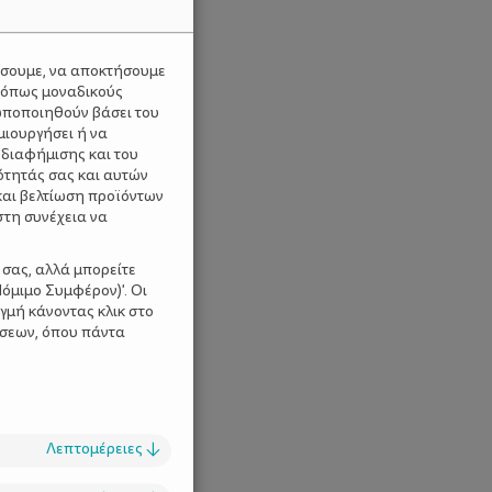
ύσουμε, να αποκτήσουμε
 όπως μοναδικούς
ωποποιηθούν βάσει του
μιουργήσει ή να
 διαφήμισης και του
ότητάς σας και αυτών
και βελτίωση προϊόντων
στη συνέχεια να
 σας, αλλά μπορείτε
όμιμο Συμφέρον)'. Οι
γμή κάνοντας κλικ στο
ίσεων, όπου πάντα
Λεπτομέρειες
↓