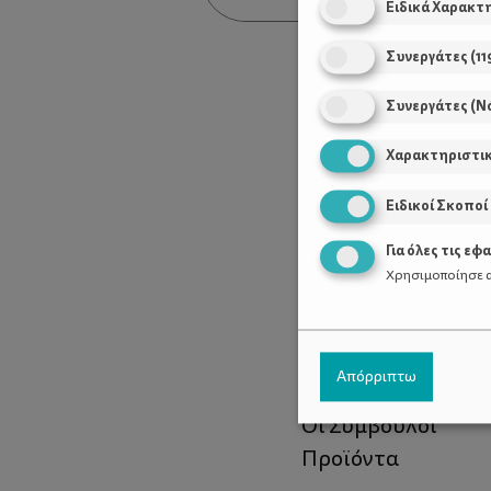
Ειδικά Χαρακτ
Συνεργάτες
(
11
Συνεργάτες (Ν
Χαρακτηριστι
Ειδικοί Σκοποί
Για όλες τις εφ
Χρησιμοποίησε α
Χρήσιμοι Σύνδεσ
Απόρριπτω
Τι είναι το ΔΕΛΤΑ
Οι Σύμβουλοι
Προϊόντα