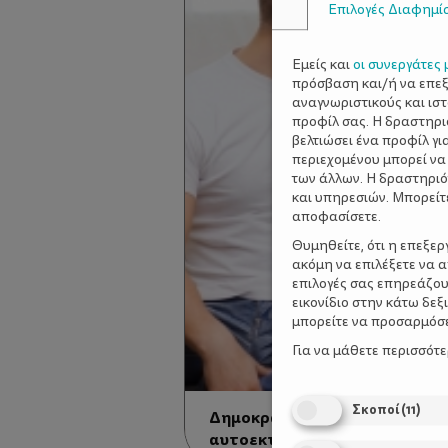
Επιλογές Διαφημί
Εμείς και
οι συνεργάτες 
πρόσβαση και/ή να επε
αναγνωριστικούς και ισ
προφίλ σας. Η δραστηρι
βελτιώσει ένα προφίλ γι
περιεχομένου μπορεί να
των άλλων. Η δραστηριό
και υπηρεσιών. Μπορείτ
αποφασίσετε.
Θυμηθείτε, ότι η επεξε
ακόμη να επιλέξετε να 
επιλογές σας επηρεάζου
εικονίδιο στην κάτω δε
μπορείτε να προσαρμόσετ
Για να μάθετε περισσότ
Σκοποί
(
11
)
Δημοκρατική συμπεριφορά κα
αυτοεκτίμηση