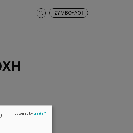
Search
ΣΥΜΒΟΥΛΟΙ
for:
ΟΧΉ
ν
powered by
createIT