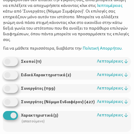
να επιλέξετε να αποχωρήσετε κάνοντας κλικ στις
λεπτομέρειες
κάτω από 'Συνεργάτες (Νόμιμο Συμφέρον)'. Οι επιλογές σας
επηρεάζουν μόνο αυτόν τον ιστότοπο. Μπορείτε να αλλάξετε
γνώμη ανά πάσα στιγμή κάνοντας κλικ στο εικονίδιο στην κάτω
δεξιά γωνία του ιστότοπου που θα ανοίξει το παράθυρο επιλογών
Το ψέμα στη ζωή του παιδιού
διαφημίσεων, όπου πάντα μπορείτε να προσαρμόσετε τις επιλογές
σας.
Για να μάθετε περισσότερα, διαβάστε την
Πολιτική Απορρήτου
.
Λεπτομέρειες
↓
Σκοποί
(
11
)
Λεπτομέρειες
↓
Ειδικά Χαρακτηριστικά
(
2
)
Λεπτομέρειες
↓
Συνεργάτες
(
1199
)
Λεπτομέρειες
↓
Συνεργάτες (Νόμιμο Ενδιαφέρον)
(
427
)
Χρήσιμοι Σύνδεσμοι
Λεπτομέρειες
↓
Χαρακτηριστικά
(
3
)
Τι είναι το ΔΕΛΤΑ moms
(απαιτούμενο)
Οι Σύμβουλοι