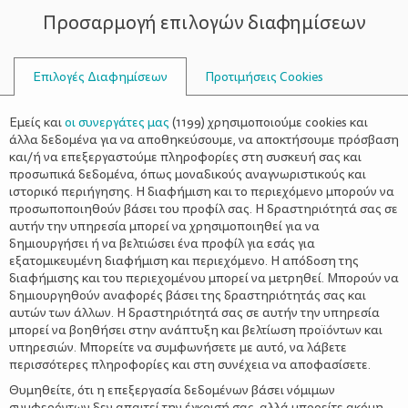
Προσαρμογή επιλογών διαφημίσεων
ΣΥΜΒΟΥΛΟΙ
Επιλογές Διαφημίσεων
Προτιμήσεις Cookies
ΕΝΙΣΧΎΟΥΜΕ
Εμείς και
οι συνεργάτες μας
(
1199
) χρησιμοποιούμε cookies και
άλλα δεδομένα για να αποθηκεύσουμε, να αποκτήσουμε πρόσβαση
και/ή να επεξεργαστούμε πληροφορίες στη συσκευή σας και
προσωπικά δεδομένα, όπως μοναδικούς αναγνωριστικούς και
ιστορικό περιήγησης. Η διαφήμιση και το περιεχόμενο μπορούν να
προσωποποιηθούν βάσει του προφίλ σας. Η δραστηριότητά σας σε
αυτήν την υπηρεσία μπορεί να χρησιμοποιηθεί για να
δημιουργήσει ή να βελτιώσει ένα προφίλ για εσάς για
εξατομικευμένη διαφήμιση και περιεχόμενο. Η απόδοση της
διαφήμισης και του περιεχομένου μπορεί να μετρηθεί. Μπορούν να
δημιουργηθούν αναφορές βάσει της δραστηριότητάς σας και
αυτών των άλλων. Η δραστηριότητά σας σε αυτήν την υπηρεσία
μπορεί να βοηθήσει στην ανάπτυξη και βελτίωση προϊόντων και
υπηρεσιών. Μπορείτε να συμφωνήσετε με αυτό, να λάβετε
περισσότερες πληροφορίες και στη συνέχεια να αποφασίσετε.
Θυμηθείτε, ότι η επεξεργασία δεδομένων βάσει νόμιμων
συμφερόντων δεν απαιτεί την έγκρισή σας, αλλά μπορείτε ακόμη