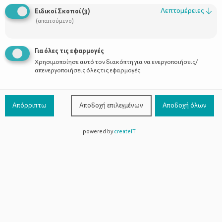
Λεπτομέρειες
↓
Ειδικοί Σκοποί
(
3
)
(απαιτούμενο)
Μήπως στην οικογένειά σας κυριαρχεί
το στρες; Αναγνωρίστε τα σημάδια
Για όλες τις εφαρμογές
Χρησιμοποίησε αυτό τον διακόπτη για να ενεργοποιήσεις/
απενεργοποιήσεις όλες τις εφαρμογές.
Απόρριπτω
Αποδοχή επιλεγμένων
Αποδοχή όλων
powered by
createIT