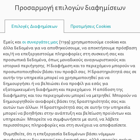
Προσαρμογή επιλογών διαφημίσεων
ΣΥΜΒΟΥΛΟΙ
Επιλογές Διαφημίσεων
Προτιμήσεις Cookies
ΈΝΤΑΣΗ
Εμείς και
οι συνεργάτες μας
(
1199
) χρησιμοποιούμε cookies και
άλλα δεδομένα για να αποθηκεύσουμε, να αποκτήσουμε πρόσβαση
και/ή να επεξεργαστούμε πληροφορίες στη συσκευή σας και
προσωπικά δεδομένα, όπως μοναδικούς αναγνωριστικούς και
ιστορικό περιήγησης. Η διαφήμιση και το περιεχόμενο μπορούν να
προσωποποιηθούν βάσει του προφίλ σας. Η δραστηριότητά σας σε
αυτήν την υπηρεσία μπορεί να χρησιμοποιηθεί για να
δημιουργήσει ή να βελτιώσει ένα προφίλ για εσάς για
εξατομικευμένη διαφήμιση και περιεχόμενο. Η απόδοση της
διαφήμισης και του περιεχομένου μπορεί να μετρηθεί. Μπορούν να
δημιουργηθούν αναφορές βάσει της δραστηριότητάς σας και
αυτών των άλλων. Η δραστηριότητά σας σε αυτήν την υπηρεσία
μπορεί να βοηθήσει στην ανάπτυξη και βελτίωση προϊόντων και
υπηρεσιών. Μπορείτε να συμφωνήσετε με αυτό, να λάβετε
περισσότερες πληροφορίες και στη συνέχεια να αποφασίσετε.
Θυμηθείτε, ότι η επεξεργασία δεδομένων βάσει νόμιμων
συμφερόντων δεν απαιτεί την έγκρισή σας, αλλά μπορείτε ακόμη