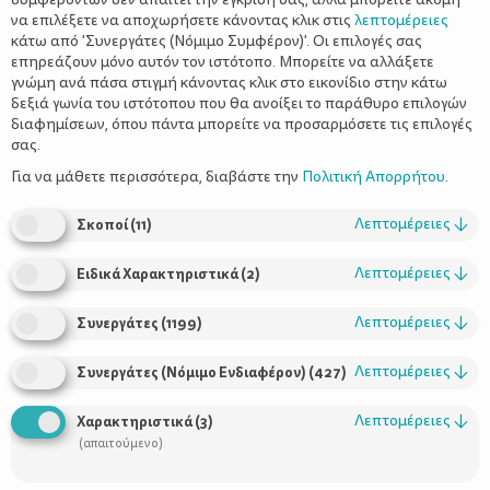
να επιλέξετε να αποχωρήσετε κάνοντας κλικ στις
λεπτομέρειες
κάτω από 'Συνεργάτες (Νόμιμο Συμφέρον)'. Οι επιλογές σας
επηρεάζουν μόνο αυτόν τον ιστότοπο. Μπορείτε να αλλάξετε
γνώμη ανά πάσα στιγμή κάνοντας κλικ στο εικονίδιο στην κάτω
δεξιά γωνία του ιστότοπου που θα ανοίξει το παράθυρο επιλογών
Χτίζοντας τη σχέση μητέρας και κόρης
διαφημίσεων, όπου πάντα μπορείτε να προσαρμόσετε τις επιλογές
σας.
Για να μάθετε περισσότερα, διαβάστε την
Πολιτική Απορρήτου
.
Λεπτομέρειες
↓
Σκοποί
(
11
)
Λεπτομέρειες
↓
Ειδικά Χαρακτηριστικά
(
2
)
Λεπτομέρειες
↓
Συνεργάτες
(
1199
)
Λεπτομέρειες
↓
Συνεργάτες (Νόμιμο Ενδιαφέρον)
(
427
)
Λεπτομέρειες
↓
Χαρακτηριστικά
(
3
)
(απαιτούμενο)