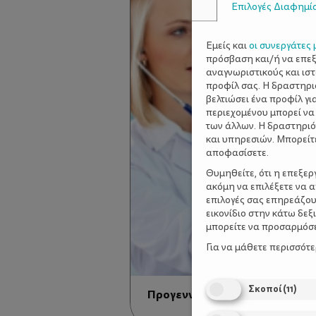
Επιλογές Διαφημί
Εμείς και
οι συνεργάτες 
πρόσβαση και/ή να επε
αναγνωριστικούς και ισ
προφίλ σας. Η δραστηρι
βελτιώσει ένα προφίλ γι
περιεχομένου μπορεί να
των άλλων. Η δραστηριό
και υπηρεσιών. Μπορείτ
αποφασίσετε.
Θυμηθείτε, ότι η επεξε
ακόμη να επιλέξετε να 
επιλογές σας επηρεάζου
εικονίδιο στην κάτω δε
μπορείτε να προσαρμόσετ
Για να μάθετε περισσότ
Σκοποί
(
11
)
Προγεννητικός έλεγχος