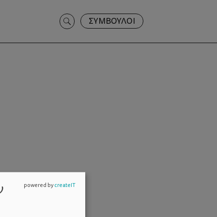
Search
ΣΥΜΒΟΥΛΟΙ
for:
ν
powered by
createIT