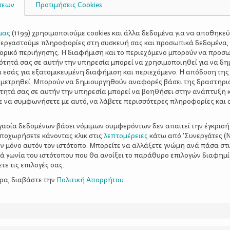
σεων
Προτιμήσεις Cookies
μας
(
1199
) χρησιμοποιούμε cookies και άλλα δεδομένα για να αποθηκε
ξεργαστούμε πληροφορίες στη συσκευή σας και προσωπικά δεδομένα,
τορικό περιήγησης. Η διαφήμιση και το περιεχόμενο μπορούν να προσ
ότητά σας σε αυτήν την υπηρεσία μπορεί να χρησιμοποιηθεί για να δη
α εσάς για εξατομικευμένη διαφήμιση και περιεχόμενο. Η απόδοση της
 μετρηθεί. Μπορούν να δημιουργηθούν αναφορές βάσει της δραστηρι
τητά σας σε αυτήν την υπηρεσία μπορεί να βοηθήσει στην ανάπτυξη 
ε να συμφωνήσετε με αυτό, να λάβετε περισσότερες πληροφορίες και 
ργασία δεδομένων βάσει νόμιμων συμφερόντων δεν απαιτεί την έγκρισή
αποχωρήσετε κάνοντας κλικ στις
λεπτομέρειες
κάτω από 'Συνεργάτες (Ν
ν μόνο αυτόν τον ιστότοπο. Μπορείτε να αλλάξετε γνώμη ανά πάσα στι
ξιά γωνία του ιστότοπου που θα ανοίξει το παράθυρο επιλογών διαφημ
ε τις επιλογές σας.
ερα, διαβάστε την
Πολιτική Απορρήτου
.