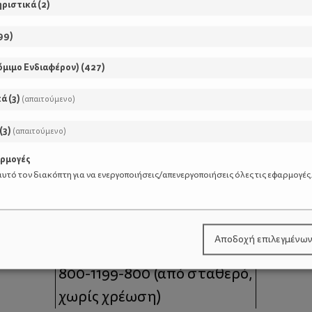
ηριστικά
(
2
)
99
)
όμιμο Ενδιαφέρον)
(
427
)
κά
(
3
)
(απαιτούμενο)
(
3
)
(απαιτούμενο)
αρμογές
υτό τον διακόπτη για να ενεργοποιήσεις/απενεργοποιήσεις όλες τις εφαρμογές
μοι
Επικοινωνία
Αποδοχή επιλεγμένω
 moms
Τηλέφωνο Επικοινωνίας:
800-1199-800
(από σταθερό,
χωρίς χρέωση)