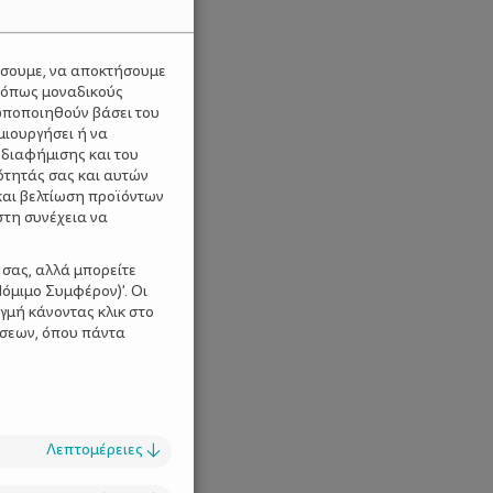
ύσουμε, να αποκτήσουμε
 όπως μοναδικούς
ωποποιηθούν βάσει του
μιουργήσει ή να
 διαφήμισης και του
ότητάς σας και αυτών
και βελτίωση προϊόντων
στη συνέχεια να
 σας, αλλά μπορείτε
όμιμο Συμφέρον)'. Οι
γμή κάνοντας κλικ στο
ίσεων, όπου πάντα
Λεπτομέρειες
↓