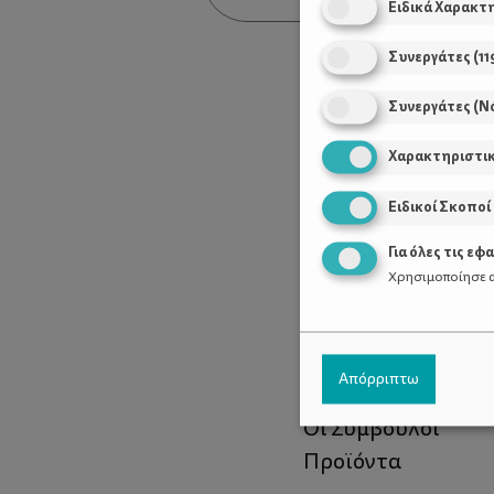
Ειδικά Χαρακτ
Συνεργάτες
(
11
Συνεργάτες (Ν
Χαρακτηριστι
Ειδικοί Σκοποί
Για όλες τις εφ
Χρησιμοποίησε α
Χρήσιμοι Σύνδεσ
Απόρριπτω
Τι είναι το ΔΕΛΤΑ
Οι Σύμβουλοι
Προϊόντα