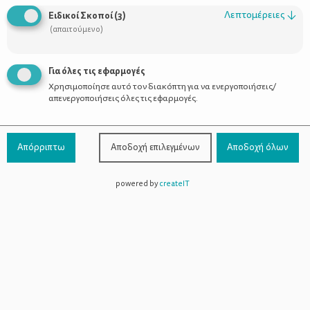
Οι Σύμβουλοι
Λεπτομέρειες
↓
Ειδικοί Σκοποί
(
3
)
Προϊόντα
(απαιτούμενο)
Για όλες τις εφαρμογές
Χρησιμοποίησε αυτό τον διακόπτη για να ενεργοποιήσεις/
Επικοινωνία
απενεργοποιήσεις όλες τις εφαρμογές.
Τηλέφωνο Επικοινωνίας:
800-1199-800
(από σταθερό,
Απόρριπτω
Αποδοχή επιλεγμένων
Αποδοχή όλων
χωρίς χρέωση)
powered by
createIT
Facebook
Instagram
Youtube
Spotify