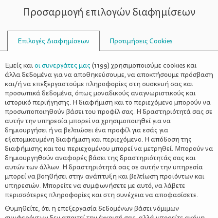
Προσαρμογή επιλογών διαφημίσεων
ΣΥΜΒΟΥΛΟΙ
Επιλογές Διαφημίσεων
Προτιμήσεις Cookies
ΦΑΊΝΕΤΑΙ ΜΕΓΑΛΎΤΕΡΟΣ
Εμείς και
οι συνεργάτες μας
(
1199
) χρησιμοποιούμε cookies και
άλλα δεδομένα για να αποθηκεύσουμε, να αποκτήσουμε πρόσβαση
και/ή να επεξεργαστούμε πληροφορίες στη συσκευή σας και
προσωπικά δεδομένα, όπως μοναδικούς αναγνωριστικούς και
ιστορικό περιήγησης. Η διαφήμιση και το περιεχόμενο μπορούν να
προσωποποιηθούν βάσει του προφίλ σας. Η δραστηριότητά σας σε
αυτήν την υπηρεσία μπορεί να χρησιμοποιηθεί για να
δημιουργήσει ή να βελτιώσει ένα προφίλ για εσάς για
εξατομικευμένη διαφήμιση και περιεχόμενο. Η απόδοση της
διαφήμισης και του περιεχομένου μπορεί να μετρηθεί. Μπορούν να
δημιουργηθούν αναφορές βάσει της δραστηριότητάς σας και
αυτών των άλλων. Η δραστηριότητά σας σε αυτήν την υπηρεσία
μπορεί να βοηθήσει στην ανάπτυξη και βελτίωση προϊόντων και
υπηρεσιών. Μπορείτε να συμφωνήσετε με αυτό, να λάβετε
περισσότερες πληροφορίες και στη συνέχεια να αποφασίσετε.
Θυμηθείτε, ότι η επεξεργασία δεδομένων βάσει νόμιμων
συμφερόντων δεν απαιτεί την έγκρισή σας, αλλά μπορείτε ακόμη