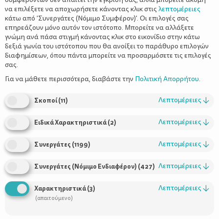
να επιλέξετε να αποχωρήσετε κάνοντας κλικ στις
λεπτομέρειες
κάτω από 'Συνεργάτες (Νόμιμο Συμφέρον)'. Οι επιλογές σας
επηρεάζουν μόνο αυτόν τον ιστότοπο. Μπορείτε να αλλάξετε
γνώμη ανά πάσα στιγμή κάνοντας κλικ στο εικονίδιο στην κάτω
δεξιά γωνία του ιστότοπου που θα ανοίξει το παράθυρο επιλογών
Μεγάλες ιδέες για μικρά σπίτια –
διαφημίσεων, όπου πάντα μπορείτε να προσαρμόσετε τις επιλογές
Έξυπνες λύσεις για να κερδίσετε χώρο
σας.
Για να μάθετε περισσότερα, διαβάστε την
Πολιτική Απορρήτου
.
Λεπτομέρειες
↓
Σκοποί
(
11
)
Λεπτομέρειες
↓
Ειδικά Χαρακτηριστικά
(
2
)
Λεπτομέρειες
↓
Συνεργάτες
(
1199
)
Λεπτομέρειες
↓
Συνεργάτες (Νόμιμο Ενδιαφέρον)
(
427
)
Χρήσιμοι Σύνδεσμοι
Λεπτομέρειες
↓
Χαρακτηριστικά
(
3
)
(απαιτούμενο)
Τι είναι το ΔΕΛΤΑ moms