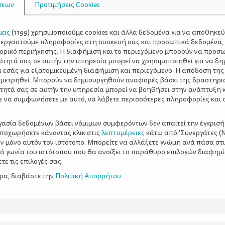
σεων
Προτιμήσεις Cookies
μας
(
1199
) χρησιμοποιούμε cookies και άλλα δεδομένα για να αποθηκε
ξεργαστούμε πληροφορίες στη συσκευή σας και προσωπικά δεδομένα,
τορικό περιήγησης. Η διαφήμιση και το περιεχόμενο μπορούν να προσ
ότητά σας σε αυτήν την υπηρεσία μπορεί να χρησιμοποιηθεί για να δη
α εσάς για εξατομικευμένη διαφήμιση και περιεχόμενο. Η απόδοση της
 μετρηθεί. Μπορούν να δημιουργηθούν αναφορές βάσει της δραστηρι
τητά σας σε αυτήν την υπηρεσία μπορεί να βοηθήσει στην ανάπτυξη 
ε να συμφωνήσετε με αυτό, να λάβετε περισσότερες πληροφορίες και 
ργασία δεδομένων βάσει νόμιμων συμφερόντων δεν απαιτεί την έγκρισή
αποχωρήσετε κάνοντας κλικ στις
λεπτομέρειες
κάτω από 'Συνεργάτες (Ν
ν μόνο αυτόν τον ιστότοπο. Μπορείτε να αλλάξετε γνώμη ανά πάσα στι
ξιά γωνία του ιστότοπου που θα ανοίξει το παράθυρο επιλογών διαφημ
ε τις επιλογές σας.
ερα, διαβάστε την
Πολιτική Απορρήτου
.
κροκέτες