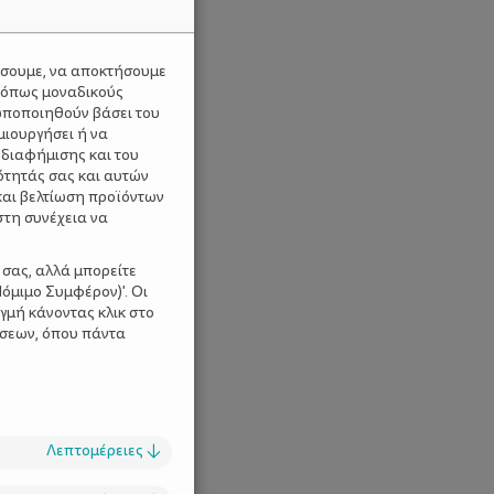
ύσουμε, να αποκτήσουμε
 όπως μοναδικούς
ωποποιηθούν βάσει του
μιουργήσει ή να
 διαφήμισης και του
ότητάς σας και αυτών
και βελτίωση προϊόντων
στη συνέχεια να
 σας, αλλά μπορείτε
όμιμο Συμφέρον)'. Οι
γμή κάνοντας κλικ στο
ίσεων, όπου πάντα
Λεπτομέρειες
↓