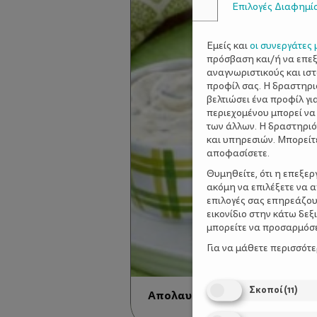
Επιλογές Διαφημί
Εμείς και
οι συνεργάτες 
πρόσβαση και/ή να επε
αναγνωριστικούς και ισ
προφίλ σας. Η δραστηρι
βελτιώσει ένα προφίλ γι
περιεχομένου μπορεί να
των άλλων. Η δραστηριό
και υπηρεσιών. Μπορείτ
αποφασίσετε.
Θυμηθείτε, ότι η επεξε
ακόμη να επιλέξετε να 
επιλογές σας επηρεάζου
εικονίδιο στην κάτω δε
μπορείτε να προσαρμόσετ
Για να μάθετε περισσότ
Σκοποί
(
11
)
Απολαυστικές σπιτικές ψαρο