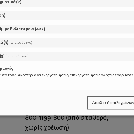
ηριστικά
(
2
)
99
)
όμιμο Ενδιαφέρον)
(
427
)
κά
(
3
)
(απαιτούμενο)
(
3
)
(απαιτούμενο)
αρμογές
υτό τον διακόπτη για να ενεργοποιήσεις/απενεργοποιήσεις όλες τις εφαρμογές
μοι
Επικοινωνία
Αποδοχή επιλεγμένω
 moms
Τηλέφωνο Επικοινωνίας:
800-1199-800
(από σταθερό,
χωρίς χρέωση)