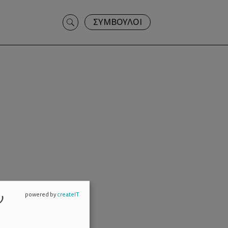
Search
ΣΥΜΒΟΥΛΟΙ
for:
ν
powered by
createIT