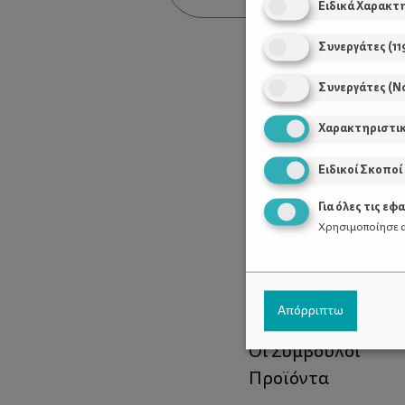
Ειδικά Χαρακτ
Συνεργάτες
(
11
Συνεργάτες (Ν
Χαρακτηριστι
Ειδικοί Σκοποί
Για όλες τις εφ
Χρησιμοποίησε α
Χρήσιμοι Σύνδεσ
Απόρριπτω
Τι είναι το ΔΕΛΤΑ
Οι Σύμβουλοι
Προϊόντα