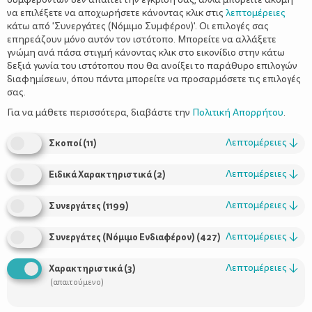
να επιλέξετε να αποχωρήσετε κάνοντας κλικ στις
λεπτομέρειες
κάτω από 'Συνεργάτες (Νόμιμο Συμφέρον)'. Οι επιλογές σας
επηρεάζουν μόνο αυτόν τον ιστότοπο. Μπορείτε να αλλάξετε
γνώμη ανά πάσα στιγμή κάνοντας κλικ στο εικονίδιο στην κάτω
δεξιά γωνία του ιστότοπου που θα ανοίξει το παράθυρο επιλογών
Αφυδάτωση - κατάσταση εκτάκτου
διαφημίσεων, όπου πάντα μπορείτε να προσαρμόσετε τις επιλογές
ανάγκης
σας.
Για να μάθετε περισσότερα, διαβάστε την
Πολιτική Απορρήτου
.
Λεπτομέρειες
↓
Σκοποί
(
11
)
Λεπτομέρειες
↓
Ειδικά Χαρακτηριστικά
(
2
)
Λεπτομέρειες
↓
Συνεργάτες
(
1199
)
Λεπτομέρειες
↓
Συνεργάτες (Νόμιμο Ενδιαφέρον)
(
427
)
Λεπτομέρειες
↓
Χαρακτηριστικά
(
3
)
(απαιτούμενο)