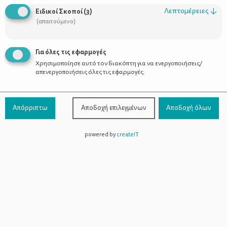
Λεπτομέρειες
↓
Ειδικοί Σκοποί
(
3
)
(απαιτούμενο)
Γαστρεντερίτιδα: Μεταδοτική και
Για όλες τις εφαρμογές
εξαντλητική.
Χρησιμοποίησε αυτό τον διακόπτη για να ενεργοποιήσεις/
απενεργοποιήσεις όλες τις εφαρμογές.
Απόρριπτω
Αποδοχή επιλεγμένων
Αποδοχή όλων
powered by
createIT