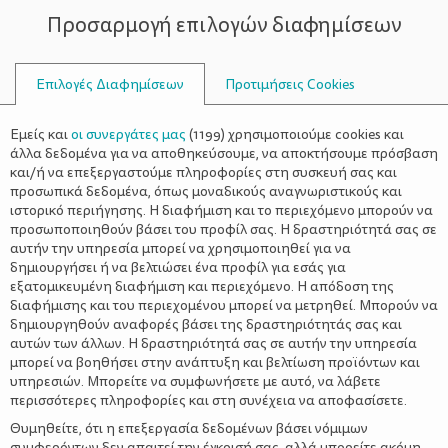
Προσαρμογή επιλογών διαφημίσεων
ΣΥΜΒΟΥΛΟΙ
Επιλογές Διαφημίσεων
Προτιμήσεις Cookies
ΓΑΣΤΡΕΝΤΕΡΊΤΙΔΑ
Εμείς και
οι συνεργάτες μας
(
1199
) χρησιμοποιούμε cookies και
άλλα δεδομένα για να αποθηκεύσουμε, να αποκτήσουμε πρόσβαση
και/ή να επεξεργαστούμε πληροφορίες στη συσκευή σας και
προσωπικά δεδομένα, όπως μοναδικούς αναγνωριστικούς και
ιστορικό περιήγησης. Η διαφήμιση και το περιεχόμενο μπορούν να
προσωποποιηθούν βάσει του προφίλ σας. Η δραστηριότητά σας σε
αυτήν την υπηρεσία μπορεί να χρησιμοποιηθεί για να
δημιουργήσει ή να βελτιώσει ένα προφίλ για εσάς για
εξατομικευμένη διαφήμιση και περιεχόμενο. Η απόδοση της
διαφήμισης και του περιεχομένου μπορεί να μετρηθεί. Μπορούν να
δημιουργηθούν αναφορές βάσει της δραστηριότητάς σας και
αυτών των άλλων. Η δραστηριότητά σας σε αυτήν την υπηρεσία
μπορεί να βοηθήσει στην ανάπτυξη και βελτίωση προϊόντων και
υπηρεσιών. Μπορείτε να συμφωνήσετε με αυτό, να λάβετε
περισσότερες πληροφορίες και στη συνέχεια να αποφασίσετε.
Θυμηθείτε, ότι η επεξεργασία δεδομένων βάσει νόμιμων
συμφερόντων δεν απαιτεί την έγκρισή σας, αλλά μπορείτε ακόμη