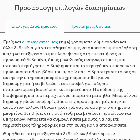
Προσαρμογή επιλογών διαφημίσεων
ΣΥΜΒΟΥΛΟΙ
Επιλογές Διαφημίσεων
Προτιμήσεις Cookies
ΓΙΟΣ
Εμείς και
οι συνεργάτες μας
(
1199
) χρησιμοποιούμε cookies και
άλλα δεδομένα για να αποθηκεύσουμε, να αποκτήσουμε πρόσβαση
και/ή να επεξεργαστούμε πληροφορίες στη συσκευή σας και
προσωπικά δεδομένα, όπως μοναδικούς αναγνωριστικούς και
ιστορικό περιήγησης. Η διαφήμιση και το περιεχόμενο μπορούν να
προσωποποιηθούν βάσει του προφίλ σας. Η δραστηριότητά σας σε
αυτήν την υπηρεσία μπορεί να χρησιμοποιηθεί για να
δημιουργήσει ή να βελτιώσει ένα προφίλ για εσάς για
εξατομικευμένη διαφήμιση και περιεχόμενο. Η απόδοση της
διαφήμισης και του περιεχομένου μπορεί να μετρηθεί. Μπορούν να
δημιουργηθούν αναφορές βάσει της δραστηριότητάς σας και
αυτών των άλλων. Η δραστηριότητά σας σε αυτήν την υπηρεσία
μπορεί να βοηθήσει στην ανάπτυξη και βελτίωση προϊόντων και
υπηρεσιών. Μπορείτε να συμφωνήσετε με αυτό, να λάβετε
περισσότερες πληροφορίες και στη συνέχεια να αποφασίσετε.
Θυμηθείτε, ότι η επεξεργασία δεδομένων βάσει νόμιμων
συμφερόντων δεν απαιτεί την έγκρισή σας, αλλά μπορείτε ακόμη