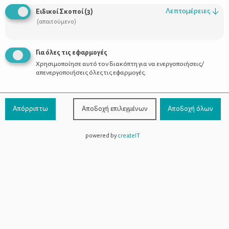
Οι Σύμβουλοι
Λεπτομέρειες
↓
Ειδικοί Σκοποί
(
3
)
Προϊόντα
(απαιτούμενο)
Για όλες τις εφαρμογές
Χρησιμοποίησε αυτό τον διακόπτη για να ενεργοποιήσεις/
Επικοινωνία
απενεργοποιήσεις όλες τις εφαρμογές.
Τηλέφωνο Επικοινωνίας:
800-1199-800
(από σταθερό,
Απόρριπτω
Αποδοχή επιλεγμένων
Αποδοχή όλων
χωρίς χρέωση)
powered by
createIT
Facebook
Instagram
Youtube
Spotify