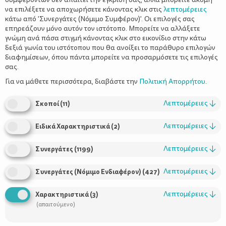
να επιλέξετε να αποχωρήσετε κάνοντας κλικ στις
λεπτομέρειες
κάτω από 'Συνεργάτες (Νόμιμο Συμφέρον)'. Οι επιλογές σας
επηρεάζουν μόνο αυτόν τον ιστότοπο. Μπορείτε να αλλάξετε
γνώμη ανά πάσα στιγμή κάνοντας κλικ στο εικονίδιο στην κάτω
δεξιά γωνία του ιστότοπου που θα ανοίξει το παράθυρο επιλογών
10 πράγματα που καταλαβαίνουν μόνο
διαφημίσεων, όπου πάντα μπορείτε να προσαρμόσετε τις επιλογές
οι μαμάδες αγοριών
σας.
Για να μάθετε περισσότερα, διαβάστε την
Πολιτική Απορρήτου
.
Λεπτομέρειες
↓
Σκοποί
(
11
)
Λεπτομέρειες
↓
Ειδικά Χαρακτηριστικά
(
2
)
Λεπτομέρειες
↓
Συνεργάτες
(
1199
)
Λεπτομέρειες
↓
Συνεργάτες (Νόμιμο Ενδιαφέρον)
(
427
)
Χρήσιμοι Σύνδεσμοι
Λεπτομέρειες
↓
Χαρακτηριστικά
(
3
)
(απαιτούμενο)
Τι είναι το ΔΕΛΤΑ moms