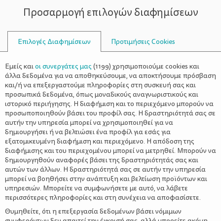
Προσαρμογή επιλογών διαφημίσεων
ΣΥΜΒΟΥΛΟΙ
Επιλογές Διαφημίσεων
Προτιμήσεις Cookies
ΓΛΕΙΦΙΤΖΟΎΡΙΑ
Εμείς και
οι συνεργάτες μας
(
1199
) χρησιμοποιούμε cookies και
άλλα δεδομένα για να αποθηκεύσουμε, να αποκτήσουμε πρόσβαση
και/ή να επεξεργαστούμε πληροφορίες στη συσκευή σας και
προσωπικά δεδομένα, όπως μοναδικούς αναγνωριστικούς και
ιστορικό περιήγησης. Η διαφήμιση και το περιεχόμενο μπορούν να
προσωποποιηθούν βάσει του προφίλ σας. Η δραστηριότητά σας σε
αυτήν την υπηρεσία μπορεί να χρησιμοποιηθεί για να
δημιουργήσει ή να βελτιώσει ένα προφίλ για εσάς για
εξατομικευμένη διαφήμιση και περιεχόμενο. Η απόδοση της
διαφήμισης και του περιεχομένου μπορεί να μετρηθεί. Μπορούν να
δημιουργηθούν αναφορές βάσει της δραστηριότητάς σας και
αυτών των άλλων. Η δραστηριότητά σας σε αυτήν την υπηρεσία
μπορεί να βοηθήσει στην ανάπτυξη και βελτίωση προϊόντων και
υπηρεσιών. Μπορείτε να συμφωνήσετε με αυτό, να λάβετε
περισσότερες πληροφορίες και στη συνέχεια να αποφασίσετε.
Θυμηθείτε, ότι η επεξεργασία δεδομένων βάσει νόμιμων
συμφερόντων δεν απαιτεί την έγκρισή σας, αλλά μπορείτε ακόμη