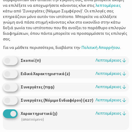
να επιλέξετε να αποχωρήσετε κάνοντας κλικ στις
λεπτομέρειες
κάτω από 'Συνεργάτες (Νόμιμο Συμφέρον)'. Οι επιλογές σας
επηρεάζουν μόνο αυτόν τον ιστότοπο. Μπορείτε να αλλάξετε
γνώμη ανά πάσα στιγμή κάνοντας κλικ στο εικονίδιο στην κάτω
δεξιά γωνία του ιστότοπου που θα ανοίξει το παράθυρο επιλογών
Χρωματιστά Κουταλάκια Καραμέλας
διαφημίσεων, όπου πάντα μπορείτε να προσαρμόσετε τις επιλογές
για Κέρασμα Στο Σχολείο!
σας.
Για να μάθετε περισσότερα, διαβάστε την
Πολιτική Απορρήτου
.
Λεπτομέρειες
↓
Σκοποί
(
11
)
Λεπτομέρειες
↓
Ειδικά Χαρακτηριστικά
(
2
)
Λεπτομέρειες
↓
Συνεργάτες
(
1199
)
Λεπτομέρειες
↓
Συνεργάτες (Νόμιμο Ενδιαφέρον)
(
427
)
Χρήσιμοι Σύνδεσμοι
Λεπτομέρειες
↓
Χαρακτηριστικά
(
3
)
(απαιτούμενο)
Τι είναι το ΔΕΛΤΑ moms