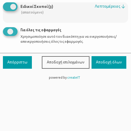
Οι Σύμβουλοι
Λεπτομέρειες
↓
Ειδικοί Σκοποί
(
3
)
Προϊόντα
(απαιτούμενο)
Για όλες τις εφαρμογές
Χρησιμοποίησε αυτό τον διακόπτη για να ενεργοποιήσεις/
Επικοινωνία
απενεργοποιήσεις όλες τις εφαρμογές.
Τηλέφωνο Επικοινωνίας:
800-1199-800
(από σταθερό,
Απόρριπτω
Αποδοχή επιλεγμένων
Αποδοχή όλων
χωρίς χρέωση)
powered by
createIT
Facebook
Instagram
Youtube
Spotify