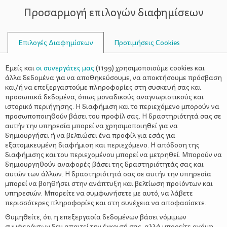
Προσαρμογή επιλογών διαφημίσεων
ΣΥΜΒΟΥΛΟΙ
Επιλογές Διαφημίσεων
Προτιμήσεις Cookies
ΚΗΠΟΥΡΙΚΉ
Εμείς και
οι συνεργάτες μας
(
1199
) χρησιμοποιούμε cookies και
άλλα δεδομένα για να αποθηκεύσουμε, να αποκτήσουμε πρόσβαση
και/ή να επεξεργαστούμε πληροφορίες στη συσκευή σας και
προσωπικά δεδομένα, όπως μοναδικούς αναγνωριστικούς και
ιστορικό περιήγησης. Η διαφήμιση και το περιεχόμενο μπορούν να
προσωποποιηθούν βάσει του προφίλ σας. Η δραστηριότητά σας σε
αυτήν την υπηρεσία μπορεί να χρησιμοποιηθεί για να
δημιουργήσει ή να βελτιώσει ένα προφίλ για εσάς για
εξατομικευμένη διαφήμιση και περιεχόμενο. Η απόδοση της
διαφήμισης και του περιεχομένου μπορεί να μετρηθεί. Μπορούν να
δημιουργηθούν αναφορές βάσει της δραστηριότητάς σας και
αυτών των άλλων. Η δραστηριότητά σας σε αυτήν την υπηρεσία
μπορεί να βοηθήσει στην ανάπτυξη και βελτίωση προϊόντων και
υπηρεσιών. Μπορείτε να συμφωνήσετε με αυτό, να λάβετε
περισσότερες πληροφορίες και στη συνέχεια να αποφασίσετε.
Θυμηθείτε, ότι η επεξεργασία δεδομένων βάσει νόμιμων
συμφερόντων δεν απαιτεί την έγκρισή σας, αλλά μπορείτε ακόμη