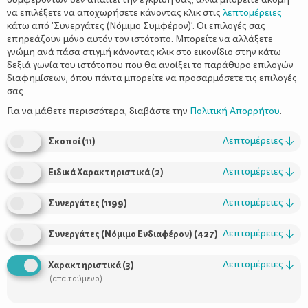
να επιλέξετε να αποχωρήσετε κάνοντας κλικ στις
λεπτομέρειες
κάτω από 'Συνεργάτες (Νόμιμο Συμφέρον)'. Οι επιλογές σας
επηρεάζουν μόνο αυτόν τον ιστότοπο. Μπορείτε να αλλάξετε
γνώμη ανά πάσα στιγμή κάνοντας κλικ στο εικονίδιο στην κάτω
δεξιά γωνία του ιστότοπου που θα ανοίξει το παράθυρο επιλογών
Μικροί μεγάλοι στον κήπο
διαφημίσεων, όπου πάντα μπορείτε να προσαρμόσετε τις επιλογές
σας.
Για να μάθετε περισσότερα, διαβάστε την
Πολιτική Απορρήτου
.
Λεπτομέρειες
↓
Σκοποί
(
11
)
Λεπτομέρειες
↓
Ειδικά Χαρακτηριστικά
(
2
)
Λεπτομέρειες
↓
Συνεργάτες
(
1199
)
Λεπτομέρειες
↓
Συνεργάτες (Νόμιμο Ενδιαφέρον)
(
427
)
Χρήσιμοι Σύνδεσμοι
Λεπτομέρειες
↓
Χαρακτηριστικά
(
3
)
Τι είναι το ΔΕΛΤΑ moms
(απαιτούμενο)
Οι Σύμβουλοι