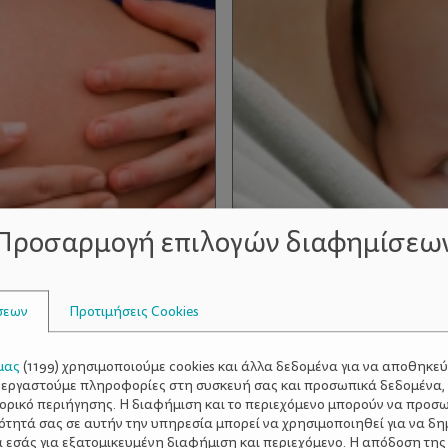
Προσαρμογή επιλογών διαφημίσεω
σεων
Προτιμήσεις Cookies
μας
(
1199
) χρησιμοποιούμε cookies και άλλα δεδομένα για να αποθηκε
ξεργαστούμε πληροφορίες στη συσκευή σας και προσωπικά δεδομένα,
τορικό περιήγησης. Η διαφήμιση και το περιεχόμενο μπορούν να προσ
μητρότητας
Κολικοί - 'Ολα όσα πρέπ
ότητά σας σε αυτήν την υπηρεσία μπορεί να χρησιμοποιηθεί για να δη
α εσάς για εξατομικευμένη διαφήμιση και περιεχόμενο. Η απόδοση της