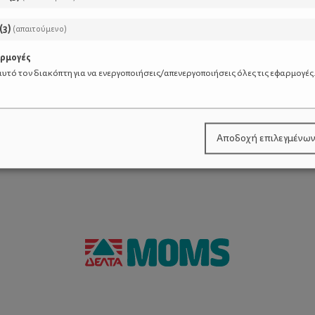
(
3
)
(απαιτούμενο)
αρμογές
υτό τον διακόπτη για να ενεργοποιήσεις/απενεργοποιήσεις όλες τις εφαρμογές
ία
Λοχεία - Απλές γυμναστ
τον τοκετό
Αποδοχή επιλεγμένω