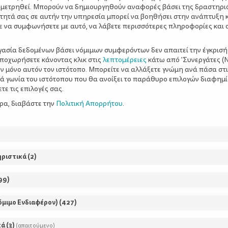
 μετρηθεί. Μπορούν να δημιουργηθούν αναφορές βάσει της δραστηρι
τητά σας σε αυτήν την υπηρεσία μπορεί να βοηθήσει στην ανάπτυξη 
ε να συμφωνήσετε με αυτό, να λάβετε περισσότερες πληροφορίες και 
ργασία δεδομένων βάσει νόμιμων συμφερόντων δεν απαιτεί την έγκρισή
αποχωρήσετε κάνοντας κλικ στις
λεπτομέρειες
κάτω από 'Συνεργάτες (Ν
ν μόνο αυτόν τον ιστότοπο. Μπορείτε να αλλάξετε γνώμη ανά πάσα στι
ξιά γωνία του ιστότοπου που θα ανοίξει το παράθυρο επιλογών διαφημ
ε τις επιλογές σας.
ερα, διαβάστε την
Πολιτική Απορρήτου
.
ηριστικά
(
2
)
99
)
όμιμο Ενδιαφέρον)
(
427
)
κά
(
3
)
(απαιτούμενο)