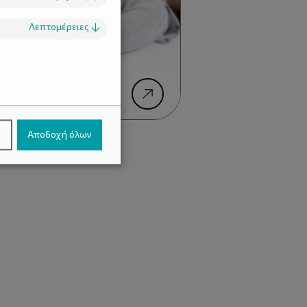
Λεπτομέρειες
↓
.
ικές ασκήσεις μετά
ν
Αποδοχή όλων