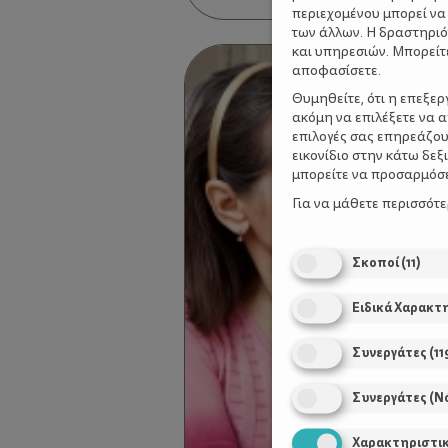
περιεχομένου μπορεί να
των άλλων. Η δραστηριό
και υπηρεσιών. Μπορείτ
αποφασίσετε.
Θυμηθείτε, ότι η επεξε
ακόμη να επιλέξετε να 
επιλογές σας επηρεάζου
εικονίδιο στην κάτω δε
μπορείτε να προσαρμόσετ
Για να μάθετε περισσότ
Σκοποί
(
11
)
Ειδικά Χαρακτ
Συνεργάτες
(
11
Συνεργάτες (Ν
Χαρακτηριστι