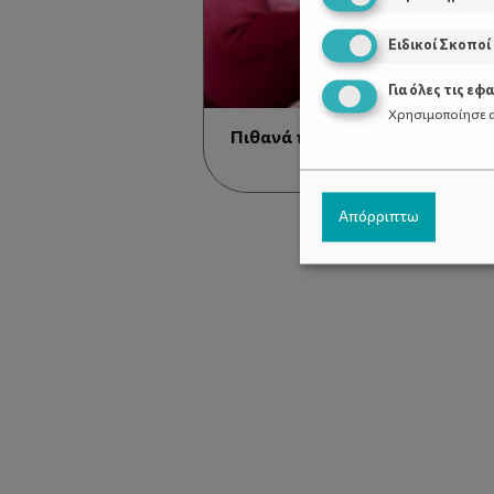
Ειδικοί Σκοποί
Για όλες τις εφ
Χρησιμοποίησε α
Πιθανά προβλήματα στη λοχε
Απόρριπτω