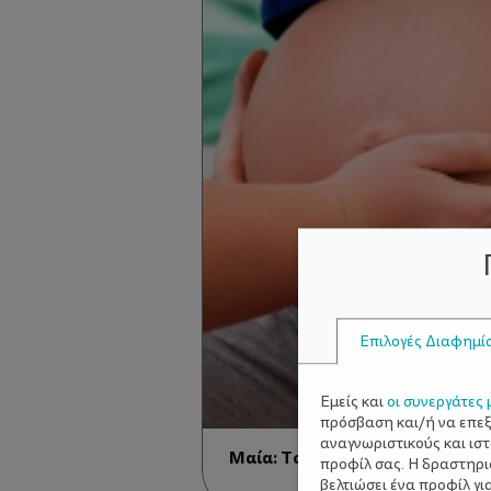
Επιλογές Διαφημί
Εμείς και
οι συνεργάτες 
πρόσβαση και/ή να επε
αναγνωριστικούς και ισ
Μαία: Το ιερό πρόσωπο της 
προφίλ σας. Η δραστηρι
βελτιώσει ένα προφίλ γι