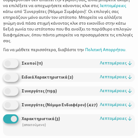
να επιλέξετε να αποχωρήσετε κάνοντας κλικ στις
λεπτομέρειες
κάτω από 'Συνεργάτες (Νόμιμο Συμφέρον)'. Οι επιλογές σας
επηρεάζουν μόνο αυτόν τον ιστότοπο. Μπορείτε να αλλάξετε
γνώμη ανά πάσα στιγμή κάνοντας κλικ στο εικονίδιο στην κάτω
δεξιά γωνία του ιστότοπου που θα ανοίξει το παράθυρο επιλογών
Μπισκότα δημητριακών – Ποτέ η
διαφημίσεων, όπου πάντα μπορείτε να προσαρμόσετε τις επιλογές
υγιεινή διατροφή δεν ήταν τόσο
σας.
απολαυστική
Για να μάθετε περισσότερα, διαβάστε την
Πολιτική Απορρήτου
.
Λεπτομέρειες
↓
Σκοποί
(
11
)
Λεπτομέρειες
↓
Ειδικά Χαρακτηριστικά
(
2
)
Λεπτομέρειες
↓
Συνεργάτες
(
1199
)
Λεπτομέρειες
↓
Συνεργάτες (Νόμιμο Ενδιαφέρον)
(
427
)
Λεπτομέρειες
↓
Χαρακτηριστικά
(
3
)
Χρήσιμοι Σύνδεσμοι
(απαιτούμενο)
Τι είναι το ΔΕΛΤΑ moms