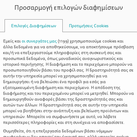
Προσαρμογή επιλογών διαφημίσεων
ΣΥΜΒΟΥΛΟΙ
Επιλογές Διαφημίσεων
Προτιμήσεις Cookies
ΜΈΛΙ ΚΑΙ ΒΡΏΜΗ
Εμείς και
οι συνεργάτες μας
(
1199
) χρησιμοποιούμε cookies και
άλλα δεδομένα για να αποθηκεύσουμε, να αποκτήσουμε πρόσβαση
και/ή να επεξεργαστούμε πληροφορίες στη συσκευή σας και
προσωπικά δεδομένα, όπως μοναδικούς αναγνωριστικούς και
ιστορικό περιήγησης. Η διαφήμιση και το περιεχόμενο μπορούν να
προσωποποιηθούν βάσει του προφίλ σας. Η δραστηριότητά σας σε
αυτήν την υπηρεσία μπορεί να χρησιμοποιηθεί για να
δημιουργήσει ή να βελτιώσει ένα προφίλ για εσάς για
εξατομικευμένη διαφήμιση και περιεχόμενο. Η απόδοση της
διαφήμισης και του περιεχομένου μπορεί να μετρηθεί. Μπορούν να
δημιουργηθούν αναφορές βάσει της δραστηριότητάς σας και
αυτών των άλλων. Η δραστηριότητά σας σε αυτήν την υπηρεσία
μπορεί να βοηθήσει στην ανάπτυξη και βελτίωση προϊόντων και
υπηρεσιών. Μπορείτε να συμφωνήσετε με αυτό, να λάβετε
περισσότερες πληροφορίες και στη συνέχεια να αποφασίσετε.
Θυμηθείτε, ότι η επεξεργασία δεδομένων βάσει νόμιμων
συμφερόντων δεν απαιτεί την έγκρισή σας, αλλά μπορείτε ακόμη