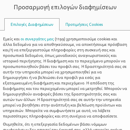
Προσαρμογή επιλογών διαφημίσεων
ΣΥΜΒΟΥΛΟΙ
Επιλογές Διαφημίσεων
Προτιμήσεις Cookies
ΜΈΛΛΟΥΣΕΣ ΜΗΤΈΡΕΣ
Εμείς και
οι συνεργάτες μας
(
1199
) χρησιμοποιούμε cookies και
άλλα δεδομένα για να αποθηκεύσουμε, να αποκτήσουμε πρόσβαση
και/ή να επεξεργαστούμε πληροφορίες στη συσκευή σας και
προσωπικά δεδομένα, όπως μοναδικούς αναγνωριστικούς και
ιστορικό περιήγησης. Η διαφήμιση και το περιεχόμενο μπορούν να
προσωποποιηθούν βάσει του προφίλ σας. Η δραστηριότητά σας σε
αυτήν την υπηρεσία μπορεί να χρησιμοποιηθεί για να
δημιουργήσει ή να βελτιώσει ένα προφίλ για εσάς για
εξατομικευμένη διαφήμιση και περιεχόμενο. Η απόδοση της
διαφήμισης και του περιεχομένου μπορεί να μετρηθεί. Μπορούν να
δημιουργηθούν αναφορές βάσει της δραστηριότητάς σας και
αυτών των άλλων. Η δραστηριότητά σας σε αυτήν την υπηρεσία
μπορεί να βοηθήσει στην ανάπτυξη και βελτίωση προϊόντων και
υπηρεσιών. Μπορείτε να συμφωνήσετε με αυτό, να λάβετε
περισσότερες πληροφορίες και στη συνέχεια να αποφασίσετε.
Θυμηθείτε, ότι η επεξεργασία δεδομένων βάσει νόμιμων
συμφερόντων δεν απαιτεί την έγκρισή σας, αλλά μπορείτε ακόμη