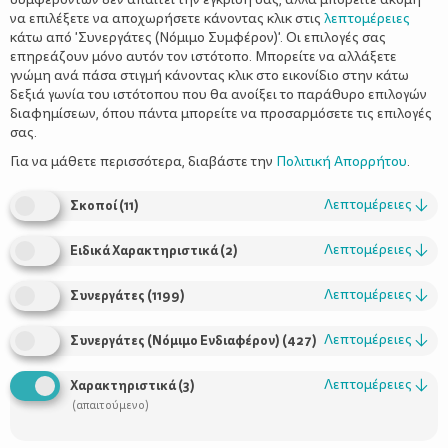
να επιλέξετε να αποχωρήσετε κάνοντας κλικ στις
λεπτομέρειες
κάτω από 'Συνεργάτες (Νόμιμο Συμφέρον)'. Οι επιλογές σας
επηρεάζουν μόνο αυτόν τον ιστότοπο. Μπορείτε να αλλάξετε
γνώμη ανά πάσα στιγμή κάνοντας κλικ στο εικονίδιο στην κάτω
δεξιά γωνία του ιστότοπου που θα ανοίξει το παράθυρο επιλογών
Προγεννητικός έλεγχος
διαφημίσεων, όπου πάντα μπορείτε να προσαρμόσετε τις επιλογές
σας.
Για να μάθετε περισσότερα, διαβάστε την
Πολιτική Απορρήτου
.
Λεπτομέρειες
↓
Σκοποί
(
11
)
Λεπτομέρειες
↓
Ειδικά Χαρακτηριστικά
(
2
)
Λεπτομέρειες
↓
Συνεργάτες
(
1199
)
Λεπτομέρειες
↓
Συνεργάτες (Νόμιμο Ενδιαφέρον)
(
427
)
Χρήσιμοι Σύνδεσμοι
Λεπτομέρειες
↓
Χαρακτηριστικά
(
3
)
Τι είναι το ΔΕΛΤΑ moms
(απαιτούμενο)
Οι Σύμβουλοι