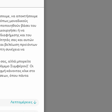
ύσουμε, να αποκτήσουμε
 όπως μοναδικούς
ωποποιηθούν βάσει του
μιουργήσει ή να
 διαφήμισης και του
ότητάς σας και αυτών
και βελτίωση προϊόντων
στη συνέχεια να
 σας, αλλά μπορείτε
όμιμο Συμφέρον)'. Οι
γμή κάνοντας κλικ στο
ίσεων, όπου πάντα
Λεπτομέρειες
↓