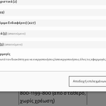
ηριστικά
(
2
)
99
)
όμιμο Ενδιαφέρον)
(
427
)
κά
(
3
)
(απαιτούμενο)
(
3
)
(απαιτούμενο)
αρμογές
υτό τον διακόπτη για να ενεργοποιήσεις/απενεργοποιήσεις όλες τις εφαρμογές
μοι
Επικοινωνία
Αποδοχή επιλεγμένω
 moms
Τηλέφωνο Επικοινωνίας:
800-1199-800
(από σταθερό,
χωρίς χρέωση)