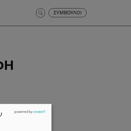
Search
ΣΥΜΒΟΥΛΟΙ
for:
ΦΉ
ν
powered by
createIT