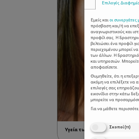
Επιλογές Διαφημί
Εμείς και
οι συνεργάτες 
πρόσβαση και/ή να επε
αναγνωριστικούς και ισ
προφίλ σας. Η δραστηρι
βελτιώσει ένα προφίλ γι
περιεχομένου μπορεί να
των άλλων. Η δραστηριό
και υπηρεσιών. Μπορείτ
αποφασίσετε.
Θυμηθείτε, ότι η επεξε
ακόμη να επιλέξετε να 
επιλογές σας επηρεάζου
εικονίδιο στην κάτω δε
μπορείτε να προσαρμόσετ
Για να μάθετε περισσότ
Σκοποί
(
11
)
Υγεία των μαλλιών και διατρο