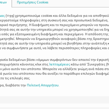
σεων
Προτιμήσεις Cookies
μας
(
1199
) χρησιμοποιούμε cookies και άλλα δεδομένα για να αποθηκε
ξεργαστούμε πληροφορίες στη συσκευή σας και προσωπικά δεδομένα,
τορικό περιήγησης. Η διαφήμιση και το περιεχόμενο μπορούν να προσ
ότητά σας σε αυτήν την υπηρεσία μπορεί να χρησιμοποιηθεί για να δη
α εσάς για εξατομικευμένη διαφήμιση και περιεχόμενο. Η απόδοση της
 μετρηθεί. Μπορούν να δημιουργηθούν αναφορές βάσει της δραστηρι
τητά σας σε αυτήν την υπηρεσία μπορεί να βοηθήσει στην ανάπτυξη 
ε να συμφωνήσετε με αυτό, να λάβετε περισσότερες πληροφορίες και 
ργασία δεδομένων βάσει νόμιμων συμφερόντων δεν απαιτεί την έγκρισή
αποχωρήσετε κάνοντας κλικ στις
λεπτομέρειες
κάτω από 'Συνεργάτες (Ν
ν μόνο αυτόν τον ιστότοπο. Μπορείτε να αλλάξετε γνώμη ανά πάσα στι
ξιά γωνία του ιστότοπου που θα ανοίξει το παράθυρο επιλογών διαφημ
ε τις επιλογές σας.
ερα, διαβάστε την
Πολιτική Απορρήτου
.
φή