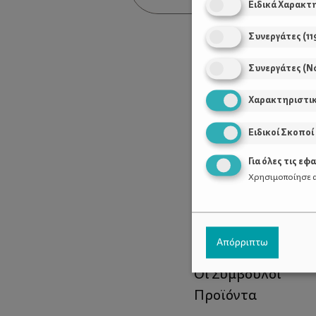
Ειδικά Χαρακτ
Συνεργάτες
(
11
Συνεργάτες (Ν
Χαρακτηριστι
Ειδικοί Σκοποί
Για όλες τις εφ
Χρησιμοποίησε α
Χρήσιμοι Σύνδεσ
Απόρριπτω
Τι είναι το ΔΕΛΤΑ
Οι Σύμβουλοι
Προϊόντα