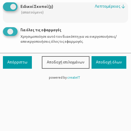
Λεπτομέρειες
↓
Ειδικοί Σκοποί
(
3
)
(απαιτούμενο)
Για όλες τις εφαρμογές
Ο θηλασμός θέλει την τέχνη του
Χρησιμοποίησε αυτό τον διακόπτη για να ενεργοποιήσεις/
απενεργοποιήσεις όλες τις εφαρμογές.
Απόρριπτω
Αποδοχή επιλεγμένων
Αποδοχή όλων
powered by
createIT
Χρήσιμοι Σύνδεσμοι
Τι είναι το ΔΕΛΤΑ moms