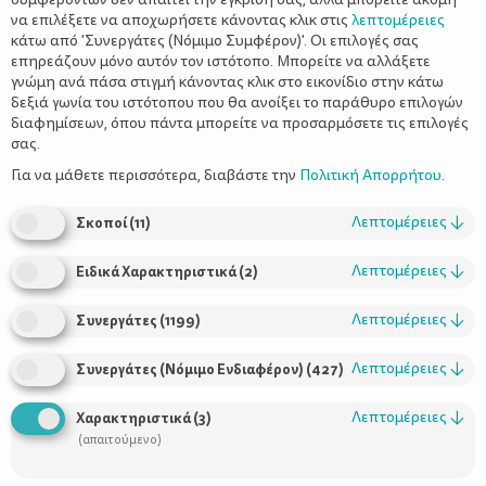
να επιλέξετε να αποχωρήσετε κάνοντας κλικ στις
λεπτομέρειες
κάτω από 'Συνεργάτες (Νόμιμο Συμφέρον)'. Οι επιλογές σας
επηρεάζουν μόνο αυτόν τον ιστότοπο. Μπορείτε να αλλάξετε
γνώμη ανά πάσα στιγμή κάνοντας κλικ στο εικονίδιο στην κάτω
δεξιά γωνία του ιστότοπου που θα ανοίξει το παράθυρο επιλογών
Για την επιτυχία του μητρικού
διαφημίσεων, όπου πάντα μπορείτε να προσαρμόσετε τις επιλογές
θηλασμού χρειάζεται η σωστή
σας.
ενημέρωση της μητέρας
Για να μάθετε περισσότερα, διαβάστε την
Πολιτική Απορρήτου
.
Λεπτομέρειες
↓
Σκοποί
(
11
)
Λεπτομέρειες
↓
Ειδικά Χαρακτηριστικά
(
2
)
Λεπτομέρειες
↓
Συνεργάτες
(
1199
)
Λεπτομέρειες
↓
Συνεργάτες (Νόμιμο Ενδιαφέρον)
(
427
)
Λεπτομέρειες
↓
Χαρακτηριστικά
(
3
)
(απαιτούμενο)