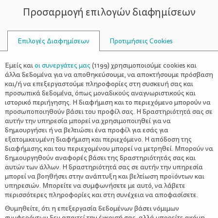
Προσαρμογή επιλογών διαφημίσεων
ΣΥΜΒΟΥΛΟΙ
Επιλογές Διαφημίσεων
Προτιμήσεις Cookies
ΜΗΤΡΙΚΟΎ ΘΗΛΑΣΜΟΎ
Εμείς και
οι συνεργάτες μας
(
1199
) χρησιμοποιούμε cookies και
άλλα δεδομένα για να αποθηκεύσουμε, να αποκτήσουμε πρόσβαση
και/ή να επεξεργαστούμε πληροφορίες στη συσκευή σας και
προσωπικά δεδομένα, όπως μοναδικούς αναγνωριστικούς και
ιστορικό περιήγησης. Η διαφήμιση και το περιεχόμενο μπορούν να
προσωποποιηθούν βάσει του προφίλ σας. Η δραστηριότητά σας σε
αυτήν την υπηρεσία μπορεί να χρησιμοποιηθεί για να
δημιουργήσει ή να βελτιώσει ένα προφίλ για εσάς για
εξατομικευμένη διαφήμιση και περιεχόμενο. Η απόδοση της
διαφήμισης και του περιεχομένου μπορεί να μετρηθεί. Μπορούν να
δημιουργηθούν αναφορές βάσει της δραστηριότητάς σας και
αυτών των άλλων. Η δραστηριότητά σας σε αυτήν την υπηρεσία
μπορεί να βοηθήσει στην ανάπτυξη και βελτίωση προϊόντων και
υπηρεσιών. Μπορείτε να συμφωνήσετε με αυτό, να λάβετε
περισσότερες πληροφορίες και στη συνέχεια να αποφασίσετε.
Θυμηθείτε, ότι η επεξεργασία δεδομένων βάσει νόμιμων
συμφερόντων δεν απαιτεί την έγκρισή σας, αλλά μπορείτε ακόμη