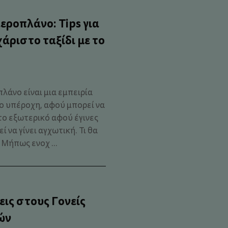
εροπλάνο: Tips για
άριστο ταξίδι με το
λάνο είναι μια εμπειρία
ο υπέροχη, αφού μπορεί να
το εξωτερικό αφού έγινες
 να γίνει αγχωτική. Τι θα
 Μήπως ενοχ ...
ις στους Γονείς
ών