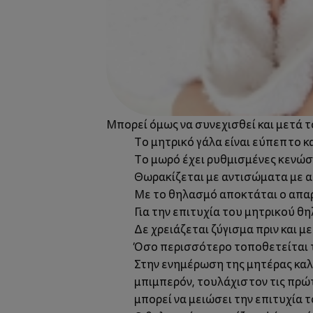
Μπορεί όμως να συνεχισθεί και μετά τ
Το μητρικό γάλα είναι εύπεπτο κα
Το μωρό έχει ρυθμισμένες κενώσε
Θωρακίζεται με αντισώματα με α
Με το θηλασμό αποκτάται ο απαρ
Για την επιτυχία του μητρικού 
Δε χρειάζεται ζύγισμα πριν και μ
Όσο περισσότερο τοποθετείται τ
Στην ενημέρωση της μητέρας καλό
μπιμπερόν, τουλάχιστον τις πρώτ
μπορεί να μειώσει την επιτυχία 