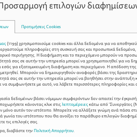
Προσαρμογή επιλογών διαφημίσεω
κόνη πρέπει να ακολουθείται η διαδικασία αποστείρωσης 
ίδες και όχι τα χέρια. Το νερό πρέπει να βράζεται πριν 
α με τις οδηγίες του/της παιδιάτρου). Να βιδώνεται σωσ
σεων
Προτιμήσεις Cookies
νακίνηση ώστε να διαλύεται σωστά η σκόνη.
ΟΤΑΝ Η ΜΗΤΕΡ
γαζόμενη μητέρα πρέπει να ενημερωθεί ότι έχει τη δυνατό
μας
(
1199
) χρησιμοποιούμε cookies και άλλα δεδομένα για να αποθηκε
τρο (μηχανικό ή ηλεκτρικό). Το γάλα μπορεί να δοθεί μέ
ξεργαστούμε πληροφορίες στη συσκευή σας και προσωπικά δεδομένα,
αι στη συντήρηση του ψυγείου. Σε διαφορετική περίπτωση 
τορικό περιήγησης. Η διαφήμιση και το περιεχόμενο μπορούν να προσ
κατάψυξη (-18οC) και να αποψυχθεί με τρεχούμενο ζεστό 
ότητά σας σε αυτήν την υπηρεσία μπορεί να χρησιμοποιηθεί για να δη
α εσάς για εξατομικευμένη διαφήμιση και περιεχόμενο. Η απόδοση της
 μετρηθεί. Μπορούν να δημιουργηθούν αναφορές βάσει της δραστηρι
λω
θηλασμό
θηλασμού
θηλαστικές κινήσεις
μα
τητά σας σε αυτήν την υπηρεσία μπορεί να βοηθήσει στην ανάπτυξη 
μητρικού γάλακτος
μητρικού θηλασμού
ραγάδες
ε να συμφωνήσετε με αυτό, να λάβετε περισσότερες πληροφορίες και 
ργασία δεδομένων βάσει νόμιμων συμφερόντων δεν απαιτεί την έγκρισή
αποχωρήσετε κάνοντας κλικ στις
λεπτομέρειες
κάτω από 'Συνεργάτες (Ν
ν μόνο αυτόν τον ιστότοπο. Μπορείτε να αλλάξετε γνώμη ανά πάσα στι
ξιά γωνία του ιστότοπου που θα ανοίξει το παράθυρο επιλογών διαφημ
ε τις επιλογές σας.
ερα, διαβάστε την
Πολιτική Απορρήτου
.