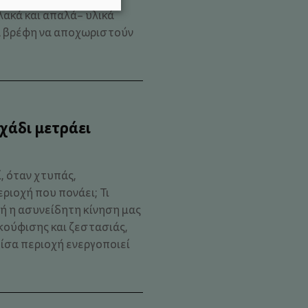
ακά και απαλά– υλικά
α βρέφη να αποχωριστούν
χάδι μετράει
, όταν χτυπάς,
ριοχή που πονάει; Τι
τή η ασυνείδητη κίνηση μας
κούφισης και ζεστασιάς,
ίσα περιοχή ενεργοποιεί