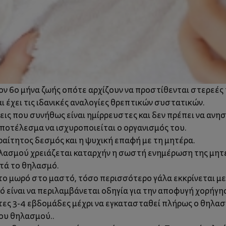
ον 6ο μήνα ζωής οπότε αρχίζουν να προστίθενται στερεές
ι έχει τις ιδανικές αναλογίες θρεπτικών συστατικών.
ις που συνήθως είναι ημίρρευστες και δεν πρέπει να ανη
ποτέλεσμα να ισχυροποιείται ο οργανισμός του.
αίτητος δεσμός και η ψυχική επαφή με τη μητέρα.
θηλασμού χρειάζεται καταρχήν η σωστή ενημέρωση της μητ
ετά το θηλασμό.
ο μωρό στο μαστό, τόσο περισσότερο γάλα εκκρίνεται με 
 είναι να περιλαμβάνεται οδηγία για την αποφυγή χορήγη
ες 3-4 εβδομάδες μέχρι να εγκατασταθεί πλήρως ο θηλασμ
του θηλασμού..