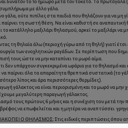
ναι δυνατόν το 1ο ημίωρο μετά τον τοκετό. Το πρωτόγαλα (
ι συμπλήρωμα με άλλο γάλα.
ο γάλα, ούτε πιπίλες στα παιδιά που θηλάζουν για να μη 
 παίρνει τη σωστή θέση. Να είναι καθιστή σε αναπαυτική θ
 το κατάλληλο μαξιλάρι θηλασμού, αρκεί το μαξιλάρι να μ
ικό.
ντας τη θηλαία άλω (περιοχή γύρω από τη θηλή) γιατί έτσ
ιουργία των ενοχλητικών ραγάδων. Σε περίπτωση που δημ
πισή τους ώστε να μην καταπίνει το μωρό αίμα.
τι δεν υπάρχουν συγκεκριμένα ωράρια για το θηλασμό και 
α παίρνει όλα τα απαραίτητα θρεπτικά συστατικά (το γάλα
σότερο λίπος και άρα περισσότερες θερμίδες).
γωγή γάλακτος να είναι περιορισμένη και το μωρό να μην χ
 έχουμε μεγαλύτερη παραγωγή γάλακτος.
ασμό τους πρώτους 6 μήνες και η συνέχιση του μετά την 
βρέφος να επωφελείται και η μητέρα να αναπτύσσει γρηγο
ΔΙΑΚΟΠΕΙ Ο ΘΗΛΑΣΜΟΣ;
Στις ειδικές περιπτώσεις όπου α
ση με τον παιδίατρο, το κατάλληλο για την ηλικία του μωρ