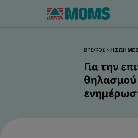
Η ΖΩΉ ΜΕ
ΒΡΈΦΟΣ
>
Για την επ
θηλασμού 
ενημέρωση