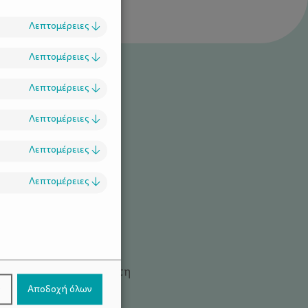
Λεπτομέρειες
↓
Λεπτομέρειες
↓
Λεπτομέρειες
↓
Λεπτομέρειες
↓
Λεπτομέρειες
↓
Λεπτομέρειες
↓
δάκι, «νάνι»,
μασία του
.
μενο» εισήχθη για πρώτη
ίατρο και ψυχαναλυτή
ν
Αποδοχή όλων
α του 1950. Ο όρος