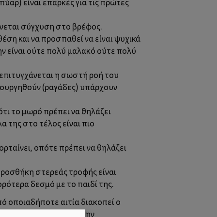
πύαρ) είναι επαρκές για τις πρώτες
γίνεται σύγχυση στο βρέφος.
έση και να προσπαθεί να είναι ψυχικά
ην είναι ούτε πολύ μαλακό ούτε πολύ
ι επιτυγχάνεται η σωστή ροή του
ιουργηθούν (ραγάδες) υπάρχουν
ότι το μωρό πρέπει να θηλάζει
 της στο τέλος είναι πιο
ορταίνει, οπότε πρέπει να θηλάζει
προσθήκη στερεάς τροφής είναι
ρότερα δεσμό με το παιδί της.
πό οποιαδήποτε αιτία διακοπεί ο
ού γάλα σε σκόνη. Για την