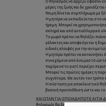
Ο θηλασμός να αρχίζει εφόσον εί
μέρες της ζωής και δε χρειάζετα
Να μη δίνεται συμπλήρωμα με ξέν
Η μητέρα να εκπαιδεύεται στο να
ήρεμη. Μπορεί να χρησιμοποιήσει
σκληρό και από αντιαλλεργικό υλ
Το μωρό πρέπει να θηλάζει πιάνο
γάλακτος και αποφεύγεται η δημ
ειδικές αλοιφές για την αντιμετώ
Η μητέρα πρέπει να κατανοήσει ό
συνεχόμενα από ένα μαστό ώστε ν
παχύρευστο γιατί περιέχει περισ
Μπορεί τις πρώτες ημέρες η παρα
συχνότερα. Με αυτόν τον τρόπο
Η σύσταση για αποκλειστικό θηλ
βασική προϋπόθεση ώστε και το 
ΚΑΙ ΟΤΑΝ ΓΙΑ ΟΠΟΙΑΔΗΠΟΤΕ ΑΙΤΙΑ 
θηλασμός θα δοθεί, μετά από συνεννόη