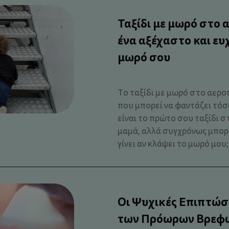
Ταξίδι με μωρό στο α
ένα αξέχαστο και ευχ
μωρό σου
Το ταξίδι με μωρό στο αεροπ
που μπορεί να φαντάζει τόσ
είναι το πρώτο σου ταξίδι σ
μαμά, αλλά συγχρόνως μπορεί
γίνει αν κλάψει το μωρό μου;
Οι Ψυχικές Επιπτώσε
των Πρόωρων Βρεφ