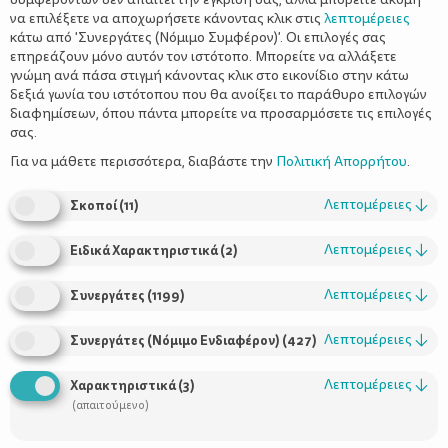
να επιλέξετε να αποχωρήσετε κάνοντας κλικ στις
λεπτομέρειες
κάτω από 'Συνεργάτες (Νόμιμο Συμφέρον)'. Οι επιλογές σας
επηρεάζουν μόνο αυτόν τον ιστότοπο. Μπορείτε να αλλάξετε
γνώμη ανά πάσα στιγμή κάνοντας κλικ στο εικονίδιο στην κάτω
δεξιά γωνία του ιστότοπου που θα ανοίξει το παράθυρο επιλογών
Για την επιτυχία του μητρικού
διαφημίσεων, όπου πάντα μπορείτε να προσαρμόσετε τις επιλογές
θηλασμού χρειάζεται η σωστή
σας.
ενημέρωση της μητέρας
Για να μάθετε περισσότερα, διαβάστε την
Πολιτική Απορρήτου
.
Λεπτομέρειες
↓
Σκοποί
(
11
)
Λεπτομέρειες
↓
Ειδικά Χαρακτηριστικά
(
2
)
Λεπτομέρειες
↓
Συνεργάτες
(
1199
)
Λεπτομέρειες
↓
Συνεργάτες (Νόμιμο Ενδιαφέρον)
(
427
)
Λεπτομέρειες
↓
Χαρακτηριστικά
(
3
)
Χρήσιμοι Σύνδεσμοι
(απαιτούμενο)
Τι είναι το ΔΕΛΤΑ moms