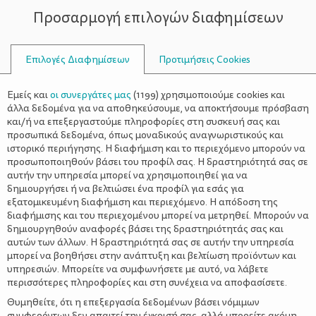
Προσαρμογή επιλογών διαφημίσεων
ΣΥΜΒΟΥΛΟΙ
Επιλογές Διαφημίσεων
Προτιμήσεις Cookies
ΘΗΛΑΊΑ ΆΛΩ
Εμείς και
οι συνεργάτες μας
(
1199
) χρησιμοποιούμε cookies και
άλλα δεδομένα για να αποθηκεύσουμε, να αποκτήσουμε πρόσβαση
και/ή να επεξεργαστούμε πληροφορίες στη συσκευή σας και
προσωπικά δεδομένα, όπως μοναδικούς αναγνωριστικούς και
ιστορικό περιήγησης. Η διαφήμιση και το περιεχόμενο μπορούν να
προσωποποιηθούν βάσει του προφίλ σας. Η δραστηριότητά σας σε
αυτήν την υπηρεσία μπορεί να χρησιμοποιηθεί για να
δημιουργήσει ή να βελτιώσει ένα προφίλ για εσάς για
εξατομικευμένη διαφήμιση και περιεχόμενο. Η απόδοση της
διαφήμισης και του περιεχομένου μπορεί να μετρηθεί. Μπορούν να
δημιουργηθούν αναφορές βάσει της δραστηριότητάς σας και
αυτών των άλλων. Η δραστηριότητά σας σε αυτήν την υπηρεσία
μπορεί να βοηθήσει στην ανάπτυξη και βελτίωση προϊόντων και
υπηρεσιών. Μπορείτε να συμφωνήσετε με αυτό, να λάβετε
περισσότερες πληροφορίες και στη συνέχεια να αποφασίσετε.
Θυμηθείτε, ότι η επεξεργασία δεδομένων βάσει νόμιμων
συμφερόντων δεν απαιτεί την έγκρισή σας, αλλά μπορείτε ακόμη