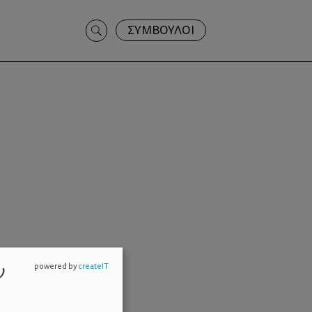
Search
ΣΥΜΒΟΥΛΟΙ
for:
ν
powered by
createIT