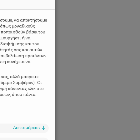
ύσουμε, να αποκτήσουμε
 όπως μοναδικούς
ωποποιηθούν βάσει του
μιουργήσει ή να
 διαφήμισης και του
ότητάς σας και αυτών
και βελτίωση προϊόντων
στη συνέχεια να
 σας, αλλά μπορείτε
όμιμο Συμφέρον)'. Οι
γμή κάνοντας κλικ στο
ίσεων, όπου πάντα
Λεπτομέρειες
↓