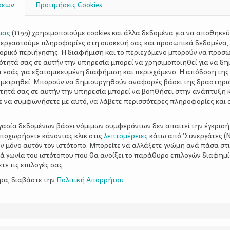
σεων
Προτιμήσεις Cookies
μας
(
1199
) χρησιμοποιούμε cookies και άλλα δεδομένα για να αποθηκε
ξεργαστούμε πληροφορίες στη συσκευή σας και προσωπικά δεδομένα,
τορικό περιήγησης. Η διαφήμιση και το περιεχόμενο μπορούν να προσ
ότητά σας σε αυτήν την υπηρεσία μπορεί να χρησιμοποιηθεί για να δη
α εσάς για εξατομικευμένη διαφήμιση και περιεχόμενο. Η απόδοση της
 μετρηθεί. Μπορούν να δημιουργηθούν αναφορές βάσει της δραστηρι
τητά σας σε αυτήν την υπηρεσία μπορεί να βοηθήσει στην ανάπτυξη 
ε να συμφωνήσετε με αυτό, να λάβετε περισσότερες πληροφορίες και 
ργασία δεδομένων βάσει νόμιμων συμφερόντων δεν απαιτεί την έγκρισή
αποχωρήσετε κάνοντας κλικ στις
λεπτομέρειες
κάτω από 'Συνεργάτες (Ν
ν μόνο αυτόν τον ιστότοπο. Μπορείτε να αλλάξετε γνώμη ανά πάσα στι
ξιά γωνία του ιστότοπου που θα ανοίξει το παράθυρο επιλογών διαφημ
ε τις επιλογές σας.
ερα, διαβάστε την
Πολιτική Απορρήτου
.
υστικές