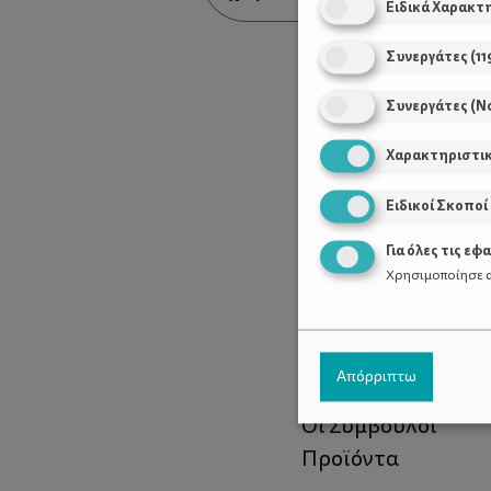
Ειδικά Χαρακτ
Συνεργάτες
(
11
Συνεργάτες (Ν
Χαρακτηριστι
Ειδικοί Σκοποί
Για όλες τις εφ
Χρησιμοποίησε α
Χρήσιμοι Σύνδεσ
Απόρριπτω
Τι είναι το ΔΕΛΤΑ
Οι Σύμβουλοι
Προϊόντα