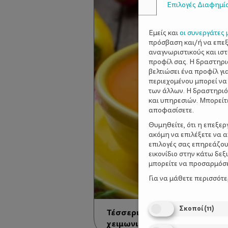
Επιλογές Διαφημί
Εμείς και
οι συνεργάτες 
πρόσβαση και/ή να επε
αναγνωριστικούς και ισ
προφίλ σας. Η δραστηρι
βελτιώσει ένα προφίλ γι
περιεχομένου μπορεί να
των άλλων. Η δραστηριό
και υπηρεσιών. Μπορείτ
αποφασίσετε.
Θυμηθείτε, ότι η επεξε
ακόμη να επιλέξετε να 
επιλογές σας επηρεάζου
εικονίδιο στην κάτω δε
μπορείτε να προσαρμόσετ
Για να μάθετε περισσότ
Σκοποί
(
11
)
Τέσσερις συνταγές για απολα
χειμωνιάτικες σούπες