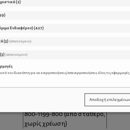
ηριστικά
(
2
)
99
)
όμιμο Ενδιαφέρον)
(
427
)
κά
(
3
)
(απαιτούμενο)
(
3
)
(απαιτούμενο)
αρμογές
υτό τον διακόπτη για να ενεργοποιήσεις/απενεργοποιήσεις όλες τις εφαρμογές
μοι
Επικοινωνία
Αποδοχή επιλεγμένω
 moms
Τηλέφωνο Επικοινωνίας:
800-1199-800
(από σταθερό,
χωρίς χρέωση)