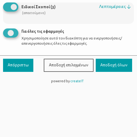
Οι Σύμβουλοι
Λεπτομέρειες
↓
Ειδικοί Σκοποί
(
3
)
Προϊόντα
(απαιτούμενο)
Για όλες τις εφαρμογές
Χρησιμοποίησε αυτό τον διακόπτη για να ενεργοποιήσεις/
Επικοινωνία
απενεργοποιήσεις όλες τις εφαρμογές.
Τηλέφωνο Επικοινωνίας:
800-1199-800
(από σταθερό,
Απόρριπτω
Αποδοχή επιλεγμένων
Αποδοχή όλων
χωρίς χρέωση)
powered by
createIT
Facebook
Instagram
Youtube
Spotify