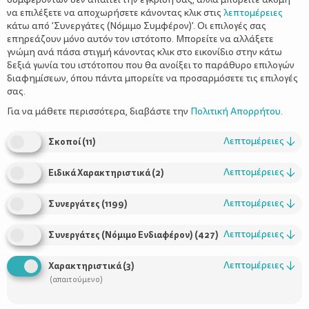
να επιλέξετε να αποχωρήσετε κάνοντας κλικ στις
λεπτομέρειες
κάτω από 'Συνεργάτες (Νόμιμο Συμφέρον)'. Οι επιλογές σας
επηρεάζουν μόνο αυτόν τον ιστότοπο. Μπορείτε να αλλάξετε
γνώμη ανά πάσα στιγμή κάνοντας κλικ στο εικονίδιο στην κάτω
δεξιά γωνία του ιστότοπου που θα ανοίξει το παράθυρο επιλογών
Πώς να κάνουμε τα παιδιά να
διαφημίσεων, όπου πάντα μπορείτε να προσαρμόσετε τις επιλογές
αγαπήσουν τα βιβλία από μικρά
σας.
Για να μάθετε περισσότερα, διαβάστε την
Πολιτική Απορρήτου
.
Λεπτομέρειες
↓
Σκοποί
(
11
)
Λεπτομέρειες
↓
Ειδικά Χαρακτηριστικά
(
2
)
Λεπτομέρειες
↓
Συνεργάτες
(
1199
)
Λεπτομέρειες
↓
Συνεργάτες (Νόμιμο Ενδιαφέρον)
(
427
)
Χρήσιμοι Σύνδεσμοι
Λεπτομέρειες
↓
Χαρακτηριστικά
(
3
)
(απαιτούμενο)
Τι είναι το ΔΕΛΤΑ moms