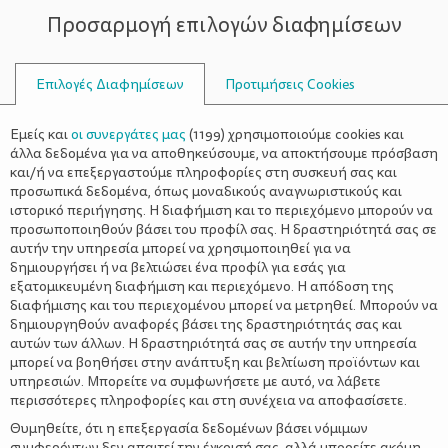
Προσαρμογή επιλογών διαφημίσεων
ΣΥΜΒΟΥΛΟΙ
Επιλογές Διαφημίσεων
Προτιμήσεις Cookies
ΠΑΙΔΙΚΆ ΒΙΒΛΊΑ
Εμείς και
οι συνεργάτες μας
(
1199
) χρησιμοποιούμε cookies και
άλλα δεδομένα για να αποθηκεύσουμε, να αποκτήσουμε πρόσβαση
και/ή να επεξεργαστούμε πληροφορίες στη συσκευή σας και
προσωπικά δεδομένα, όπως μοναδικούς αναγνωριστικούς και
ιστορικό περιήγησης. Η διαφήμιση και το περιεχόμενο μπορούν να
προσωποποιηθούν βάσει του προφίλ σας. Η δραστηριότητά σας σε
αυτήν την υπηρεσία μπορεί να χρησιμοποιηθεί για να
δημιουργήσει ή να βελτιώσει ένα προφίλ για εσάς για
εξατομικευμένη διαφήμιση και περιεχόμενο. Η απόδοση της
διαφήμισης και του περιεχομένου μπορεί να μετρηθεί. Μπορούν να
δημιουργηθούν αναφορές βάσει της δραστηριότητάς σας και
αυτών των άλλων. Η δραστηριότητά σας σε αυτήν την υπηρεσία
μπορεί να βοηθήσει στην ανάπτυξη και βελτίωση προϊόντων και
υπηρεσιών. Μπορείτε να συμφωνήσετε με αυτό, να λάβετε
περισσότερες πληροφορίες και στη συνέχεια να αποφασίσετε.
Θυμηθείτε, ότι η επεξεργασία δεδομένων βάσει νόμιμων
συμφερόντων δεν απαιτεί την έγκρισή σας, αλλά μπορείτε ακόμη